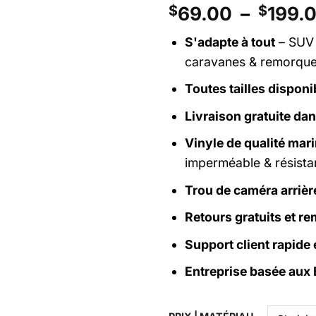
$
69.00
–
$
199.
S'adapte à tout
– SUV 
caravanes & remorqu
Toutes tailles disponi
Livraison gratuite da
Vinyle de qualité mar
imperméable & résista
Trou de caméra arrièr
Retours gratuits et r
Support client rapide e
Entreprise basée aux 