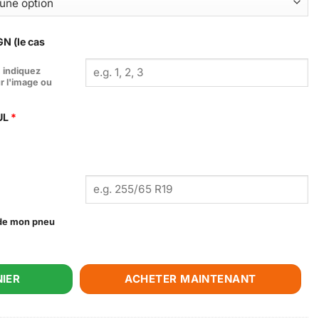
N (le cas
, indiquez
r l'image ou
UL
*
e de mon pneu
ire Cover
IER
ACHETER MAINTENANT