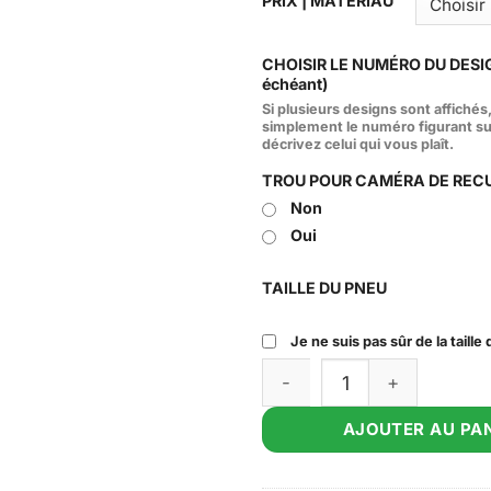
PRIX | MATÉRIAU
CHOISIR LE NUMÉRO DU DESIG
échéant)
Si plusieurs designs sont affichés
simplement le numéro figurant su
décrivez celui qui vous plaît.
TROU POUR CAMÉRA DE REC
Non
Oui
TAILLE DU PNEU
Je ne suis pas sûr de la taill
Quantité de Pelican Spare T
AJOUTER AU PAN