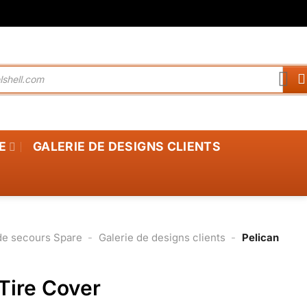
E
GALERIE DE DESIGNS CLIENTS
de secours Spare
-
Galerie de designs clients
-
Pelican
Tire Cover