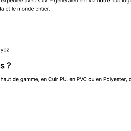
édiée avec suivi – généralement via notre hub logist
da et le monde entier.
oyez
s ?
t haut de gamme, en Cuir PU, en PVC ou en Polyester, 