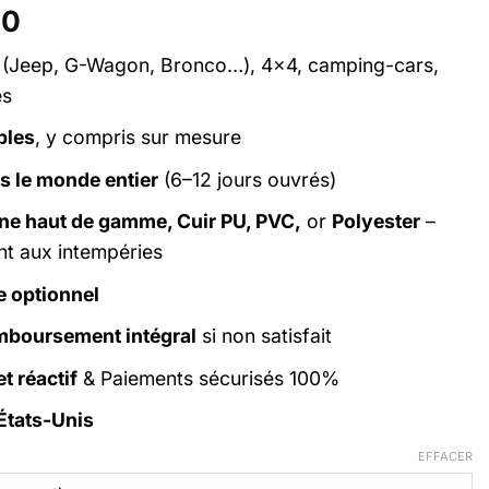
Plage
00
de
(Jeep, G-Wagon, Bronco…), 4x4, camping-cars,
prix :
es
$69.00
à
bles
, y compris sur mesure
$199.00
ns le monde entier
(6–12 jours ouvrés)
ine haut de gamme, Cuir PU, PVC,
or
Polyester
–
nt aux intempéries
e optionnel
emboursement intégral
si non satisfait
t réactif
& Paiements sécurisés 100%
États-Unis
EFFACER