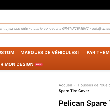
CUSTOM
MARQUES DE VÉHICULES
PAR THÈM
R MON DESIGN
Accueil
-
Housses de roue 
Spare Tire Cover
Pelican Spare 