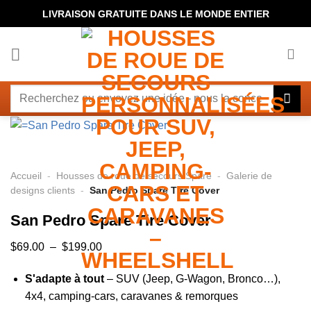
Passer
LIVRAISON GRATUITE DANS LE MONDE ENTIER
au
contenu
Rechercher
:
Accueil
-
Housses de roue de secours Spare
-
Galerie de
designs clients
-
San Pedro Spare Tire Cover
San Pedro Spare Tire Cover
Plage
$
69.00
–
$
199.00
de
S'adapte à tout
– SUV (Jeep, G-Wagon, Bronco…),
prix :
4x4, camping-cars, caravanes & remorques
$69.00