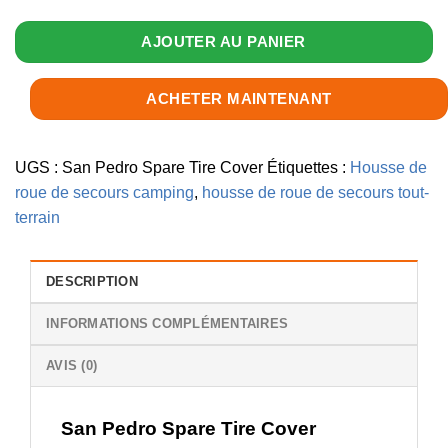
Quantité
AJOUTER AU PANIER
de
San
Pedro
ACHETER MAINTENANT
Spare
Tire
Cover
UGS :
San Pedro Spare Tire Cover
Étiquettes :
Housse de
roue de secours camping
,
housse de roue de secours tout-
terrain
DESCRIPTION
INFORMATIONS COMPLÉMENTAIRES
AVIS (0)
San Pedro Spare Tire Cover