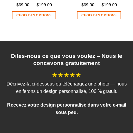
Plage
Plage
$
69.00
–
$
199.00
$
69.00
–
$
199.00
de
de
CHOIX DES OPTIONS
CHOIX DES OPTIONS
prix :
prix :
Ce
Ce
$69.00
$69.00
produit
produit
à
à
a
a
$199.00
$199.00
plusieurs
plusieurs
variations.
variations.
Les
Les
Dites-nous ce que vous voulez – Nous le
options
options
concevons gratuitement
peuvent
peuvent
être
être
★★★★★
choisies
choisies
Décrivez-la ci-dessous ou téléchargez une photo — nous
sur
sur
la
la
en ferons un design personnalisé, 100 % gratuit.
page
page
du
du
Recevez votre design personnalisé dans votre e-mail
produit
produit
sous peu.