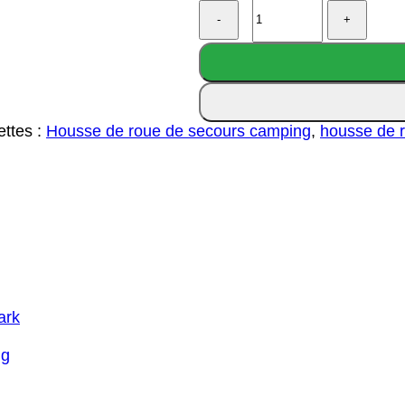
Quantité
de
Shotgun
Shell
12
Gauge
Spare
ettes :
Housse de roue de secours camping
,
housse de r
Tire
Cover
ark
ng