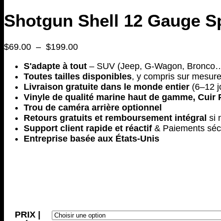
Shotgun Shell 12 Gauge Sp
Plage
$
69.00
–
$
199.00
de
S'adapte à tout
– SUV (Jeep, G-Wagon, Bronco…)
prix :
Toutes tailles disponibles
, y compris sur mesur
$69.00
Livraison gratuite dans le monde entier
(6–12 j
à
Vinyle de qualité marine haut de gamme, Cuir 
$199.00
Trou de caméra arrière optionnel
Retours gratuits et remboursement intégral
si 
Support client rapide et réactif
& Paiements séc
Entreprise basée aux États-Unis
PRIX |