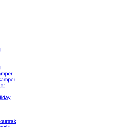
l
l
amper
 Camper
ler
liday
ourtrak