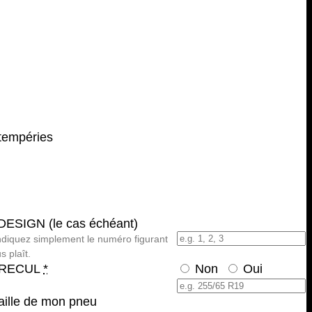
ntempéries
SIGN (le cas échéant)
 indiquez simplement le numéro figurant
s plaît.
 RECUL
*
Non
Oui
taille de mon pneu