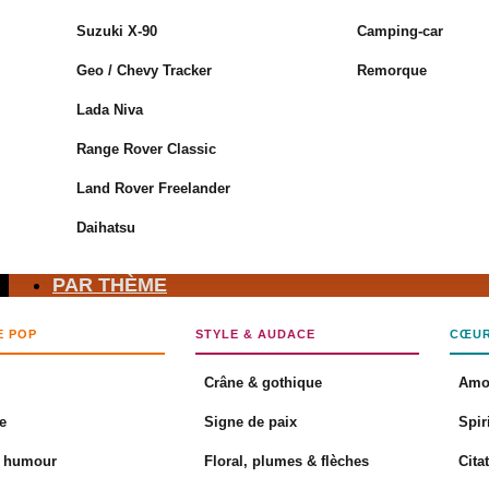
Suzuki X-90
Camping-car
Geo / Chevy Tracker
Remorque
Aucun produit dans le panier.
Lada Niva
Retour à la boutique
Range Rover Classic
Panier
Land Rover Freelander
Daihatsu
PAR THÈME
Aucun produit dans le panier.
E POP
STYLE & AUDACE
CŒUR
Retour à la boutique
Crâne & gothique
Amo
e
Signe de paix
Spir
& humour
Floral, plumes & flèches
Cita