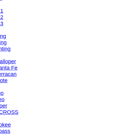
H1
H2
H3
ing
ing
nting
alloper
anta Fe
erracan
ote
go
eo
per
hiCROSS
rokee
pass