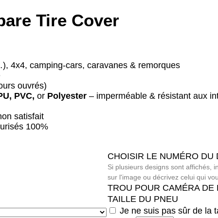
are Tire Cover
, 4x4, camping-cars, caravanes & remorques
e
ours ouvrés)
PU, PVC,
or
Polyester
– imperméable & résistant aux i
non satisfait
urisés 100%
CHOISIR LE NUMÉRO DU DE
Si plusieurs designs sont affichés,
sur l'image ou décrivez celui qui vou
TROU POUR CAMÉRA DE
TAILLE DU PNEU
Je ne suis pas sûr de la 