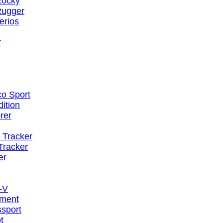
Rocky
Rugger
erios
r
co Sport
ition
rer
 Tracker
Tracker
er
-V
ement
sport
t