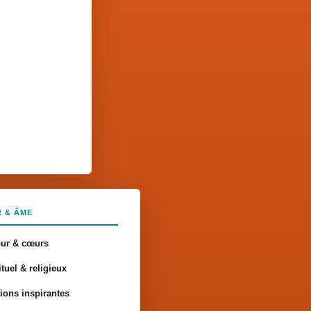
 & ÂME
ur & cœurs
ituel & religieux
tions inspirantes