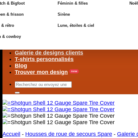
ch & Bigfoot
Féminin & filles
Noël
en & frisson
Sirène
 & rétro
Lune, étoiles & ciel
n & cowboy
Galerie de designs clients
T-shirts personnalisés
Blog
Trouver mon design
Rechercher
:
Accueil
-
Housses de roue de secours Spare
-
Galerie 