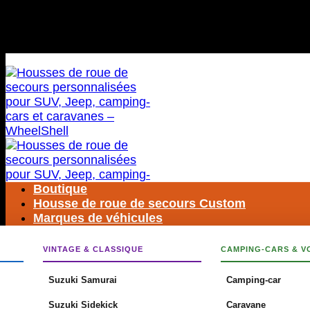
Passer
LIVRAISON GRATUITE DANS LE MONDE ENTIER
au
contenu
LIVRAISON GRATUITE DANS LE MONDE ENTIER
Boutique
Housse de roue de secours Custom
Marques de véhicules
VINTAGE & CLASSIQUE
CAMPING-CARS & V
Rechercher
:
Suzuki Samurai
Camping-car
Suzuki Sidekick
Caravane