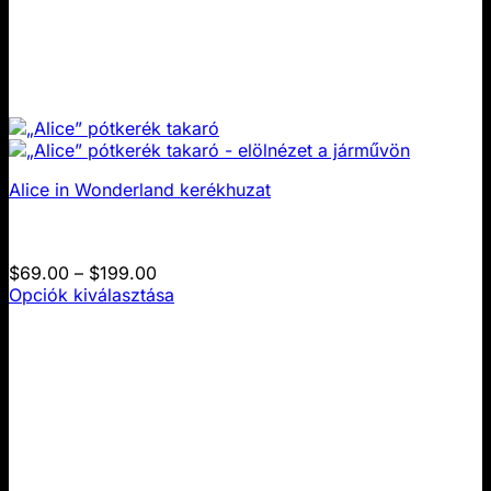
Alice in Wonderland kerékhuzat
Árkategória:
$
69.00
–
$
199.00
$69.00
Opciók kiválasztása
Ennek
–
a
$199.00
terméknek
több
változata
van.
A
lehetőségek