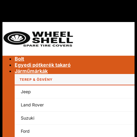
Ugrás
INGYENES VILÁGSZINTŰ SZÁLLÍTÁS
a
INGYENES VILÁGSZINTŰ SZÁLLÍTÁS
tartalomra
Bolt
Egyedi pótkerék takaró
Járműmárkák
TEREP & ÖSVÉNY
Jeep
Keresés:
Land Rover
Suzuki
Ford