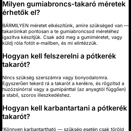
Milyen gumiabroncs-takaró méretek
érhetők el?
BÁRMILYEN méretet elkészítünk, amire szükséged van —
takaróinkat pontosan a te gumiabroncsod méretéhez
igazítva készítjük. Csak add meg a gumiméretet, vagy
küldj róla fotót e-mailben, és mi elintézzük.
Hogyan kell felszerelni a pótkerék
takarót?
Nincs szükség szerszámra vagy bonyodalomra.
Egyszerűen tekerd rá a takarót a kerékre, és rögzítsd a
húzózsinórral vagy a gumipánttal (az anyagtól függően)
a stabil, szoros illeszkedéshez.
Hogyan kell karbantartani a pótkerék
takarót?
’Könnyen karbantartható — szükség esetén csak töröld