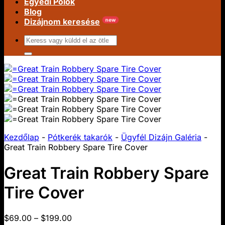
Egyedi Pólók
Blog
Dizájnom keresése
Keresés:
Kezdőlap
-
Pótkerék takarók
-
Ügyfél Dizájn Galéria
-
Great Train Robbery Spare Tire Cover
Great Train Robbery Spare
Tire Cover
Árkategória:
$
69.00
–
$
199.00