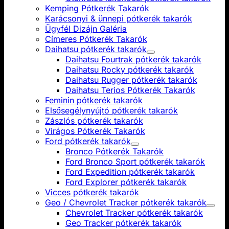
Kemping Pótkerék Takarók
Karácsonyi & ünnepi pótkerék takarók
Ügyfél Dizájn Galéria
Címeres Pótkerék Takarók
Daihatsu pótkerék takarók
Daihatsu Fourtrak pótkerék takarók
Daihatsu Rocky pótkerék takarók
Daihatsu Rugger pótkerék takarók
Daihatsu Terios Pótkerék Takarók
Feminin pótkerék takarók
Elsősegélynyújtó pótkerék takarók
Zászlós pótkerék takarók
Virágos Pótkerék Takarók
Ford pótkerék takarók
Bronco Pótkerék Takarók
Ford Bronco Sport pótkerék takarók
Ford Expedition pótkerék takarók
Ford Explorer pótkerék takarók
Vicces pótkerék takarók
Geo / Chevrolet Tracker pótkerék takarók
Chevrolet Tracker pótkerék takarók
Geo Tracker pótkerék takarók