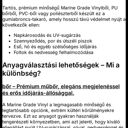
Tartós, prémium minőségű Marine Grade Vinylből, PU
bőrből, PVC-ből vagy poliészterből készült ez a
gumiabroncs-takaró, amely hosszú távú védelmet nyújt a
következők ellen:
Napkárosodás és UV-sugárzás
Szennyeződés, por és útszéli piszok
Eső, hó és egyéb szélsőséges időjárás
Foltok és nedvesség felhalmozódása
Anyagválasztási lehetőségek – Mi a
különbség?
bőr – Prémium műbőr, elegáns megjelenéssel
és erős időjárás-állósággal.
A Marine Grade Vinyl a legmagasabb minőségű és
legtartósabb opciónk, extrém kültéri körülményekre
tervezve. Ezt az anyagot gyakran használják
tengerészeti környezetben, ami azt jelenti, hogy kiváló
ellenállást nyújt UV-sugárzással, sóval, nedvességgel és