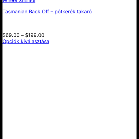
Tasmanian Back Off – pótkerék takaró
Árkategória:
$
69.00
–
$
199.00
$69.00
Opciók kiválasztása
Ennek
–
a
$199.00
terméknek
több
változata
van.
A
lehetőségek
a
termékoldalon
választhatók
ki