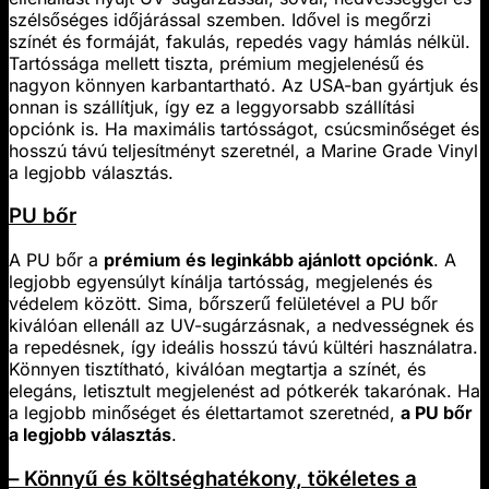
szélsőséges időjárással szemben. Idővel is megőrzi
színét és formáját, fakulás, repedés vagy hámlás nélkül.
Tartóssága mellett tiszta, prémium megjelenésű és
nagyon könnyen karbantartható. Az USA-ban gyártjuk és
onnan is szállítjuk, így ez a leggyorsabb szállítási
opciónk is. Ha maximális tartósságot, csúcsminőséget és
hosszú távú teljesítményt szeretnél, a Marine Grade Vinyl
a legjobb választás.
PU bőr
A PU bőr a
prémium és leginkább ajánlott opciónk
. A
legjobb egyensúlyt kínálja tartósság, megjelenés és
védelem között. Sima, bőrszerű felületével a PU bőr
kiválóan ellenáll az UV-sugárzásnak, a nedvességnek és
a repedésnek, így ideális hosszú távú kültéri használatra.
Könnyen tisztítható, kiválóan megtartja a színét, és
elegáns, letisztult megjelenést ad pótkerék takarónak. Ha
a legjobb minőséget és élettartamot szeretnéd,
a PU bőr
a legjobb választás
.
– Könnyű és költséghatékony, tökéletes a