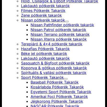
Hold, Csillagok & Égbolt Pótkerék Takarók
Lakóautó pótkerék takarók
Filmes Pótkerék Takarók
Zene pótkerék takarók
Nissan pótkerék takarók
Nissan Pathfinder pótkerék takarók
Nissan Patrol pótkerék takarók
Nissan Terrano pótkerék takarók
Nissan Xterra pótkerék takarók
Terepjáró & 4x4 pótkerék takarók
Hazafias Pótkerék Takarók
Béke jel pótkerék takarók
Lakóautó pótkerék takarók
Sasquatch & Bigfoot pótkerék takarók
Koponya & gótikus pótkerék takarók
Spirituális & vallási pótkerék takarók
Sport Pótkerék Takarók
Baseball Pótkerék Takarók
Kosárlabda Pótkerék Takarók
Egyetemi Sport Pótkerék Takarók
Amerikai Foci Pótkerék Takarók
Jégkorong Pótkerék Takarók
NASCAR Pótkerék Takarók