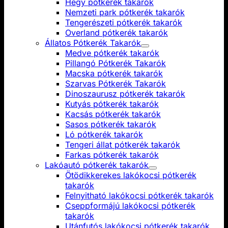
Hegy pótkerék takarók
Nemzeti park pótkerék takarók
Tengerészeti pótkerék takarók
Overland pótkerék takarók
Állatos Pótkerék Takarók
Medve pótkerék takarók
Pillangó Pótkerék Takarók
Macska pótkerék takarók
Szarvas Pótkerék Takarók
Dinoszaurusz pótkerék takarók
Kutyás pótkerék takarók
Kacsás pótkerék takarók
Sasos pótkerék takarók
Ló pótkerék takarók
Tengeri állat pótkerék takarók
Farkas pótkerék takarók
Lakóautó pótkerék takarók
Ötödikkerekes lakókocsi pótkerék
takarók
Felnyitható lakókocsi pótkerék takarók
Cseppformájú lakókocsi pótkerék
takarók
Utánfutós lakókocsi pótkerék takarók