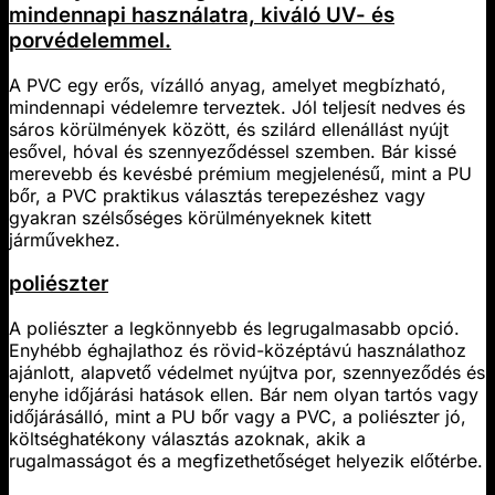
mindennapi használatra, kiváló UV- és
porvédelemmel.
A PVC egy erős, vízálló anyag, amelyet megbízható,
mindennapi védelemre terveztek. Jól teljesít nedves és
sáros körülmények között, és szilárd ellenállást nyújt
esővel, hóval és szennyeződéssel szemben. Bár kissé
merevebb és kevésbé prémium megjelenésű, mint a PU
bőr, a PVC praktikus választás terepezéshez vagy
gyakran szélsőséges körülményeknek kitett
járművekhez.
poliészter
A poliészter a legkönnyebb és legrugalmasabb opció.
Enyhébb éghajlathoz és rövid-középtávú használathoz
ajánlott, alapvető védelmet nyújtva por, szennyeződés és
enyhe időjárási hatások ellen. Bár nem olyan tartós vagy
időjárásálló, mint a PU bőr vagy a PVC, a poliészter jó,
költséghatékony választás azoknak, akik a
rugalmasságot és a megfizethetőséget helyezik előtérbe.