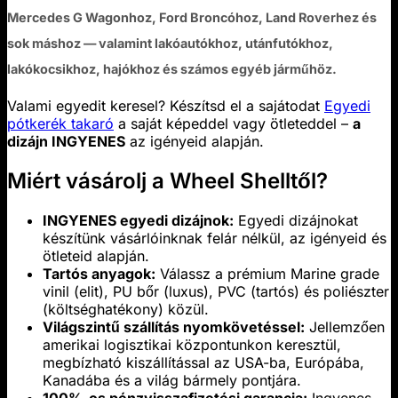
Mercedes G Wagonhoz, Ford Broncóhoz, Land Roverhez és
sok máshoz — valamint lakóautókhoz, utánfutókhoz,
lakókocsikhoz, hajókhoz és számos egyéb járműhöz.
Valami egyedit keresel? Készítsd el a sajátodat
Egyedi
pótkerék takaró
a saját képeddel vagy ötleteddel –
a
dizájn INGYENES
az igényeid alapján.
Miért vásárolj a Wheel Shelltől?
INGYENES egyedi dizájnok:
Egyedi dizájnokat
készítünk vásárlóinknak felár nélkül, az igényeid és
ötleteid alapján.
Tartós anyagok:
Válassz a prémium Marine grade
vinil (elit), PU bőr (luxus), PVC (tartós) és poliészter
(költséghatékony) közül.
Világszintű szállítás nyomkövetéssel:
Jellemzően
amerikai logisztikai központunkon keresztül,
megbízható kiszállítással az USA-ba, Európába,
Kanadába és a világ bármely pontjára.
100%-os pénzvisszafizetési garancia:
Ingyenes