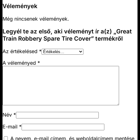
Vélemények
Még nincsenek vélemények.
Legyél te az első, aki véleményt ír a(z) „Great
Train Robbery Spare Tire Cover” termékről
Az értékelésed
*
A véleményed
*
Név
*
E-mail
*
A nevem, e-mail címem, és weboldalcímem mentése