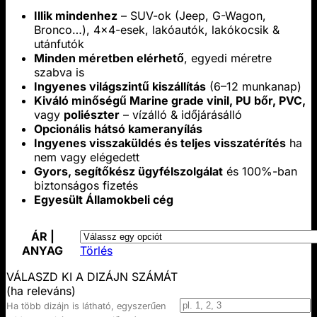
$69.00
Illik mindenhez
– SUV-ok (Jeep, G-Wagon,
–
Bronco…), 4x4-esek, lakóautók, lakókocsik &
$199.00
utánfutók
Minden méretben elérhető
, egyedi méretre
szabva is
Ingyenes világszintű kiszállítás
(6–12 munkanap)
Kiváló minőségű Marine grade vinil, PU bőr, PVC,
vagy
poliészter
– vízálló & időjárásálló
Opcionális hátsó kameranyílás
Ingyenes visszaküldés és teljes visszatérítés
ha
nem vagy elégedett
Gyors, segítőkész ügyfélszolgálat
és 100%-ban
biztonságos fizetés
Egyesült Államokbeli cég
ÁR |
ANYAG
Törlés
VÁLASZD KI A DIZÁJN SZÁMÁT
(ha releváns)
Ha több dizájn is látható, egyszerűen