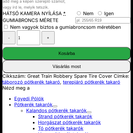
add meg a képen szereplő számot,
vagy írd le, melyik tetszik.
HÁTSÓ KAMERA NYÍLÁSA
*
Nem
Igen
GUMIABRONCS MÉRETE
Nem vagyok biztos a gumiabroncsom méretében
Great
Train
Robbery
Spare
Kosárba
Tire
Cover
Vásárlás most
mennyiség
Cikkszám:
Great Train Robbery Spare Tire Cover
Címke:
táborozó pótkerék takaró
,
terepjáró pótkerék takaró
Nézd meg a
Egyedi Pólók
Pótkerék takarók
Kalandos pótkerék takarók
Strand pótkerék takarók
Horgászat pótkerék takarók
Tó pótkerék takarók