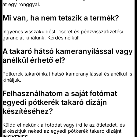
át egy ronggyal.
Mi van, ha nem tetszik a termék?
Ingyenes visszaküldést, cserét és pénzvisszafizetési
garanciát kínálunk. Kérdés nélkül!
A takaró hátsó kameranyílással vagy
anélkül érhető el?
Pótkerék takaróinkat hátsó kameranyílással és anélkül is
kínáljuk.
Felhasználhatom a saját fotómat
egyedi pótkerék takaró dizájn
készítéséhez?
Küldd el nekünk a fotódat vagy írd le az ötletedet, és
elkészítjük neked az egyedi pótkerék takaró dizájnt
INGYENES
.