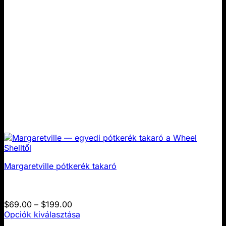
a
termékoldalon
választhatók
ki
Margaretville pótkerék takaró
Árkategória:
$
69.00
–
$
199.00
$69.00
Opciók kiválasztása
Ennek
–