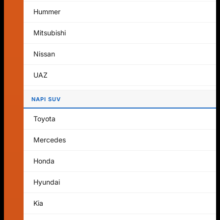
Nincs termék a kosárban.
Hummer
Vissza a boltba
Mitsubishi
Kosár
Nissan
UAZ
NAPI SUV
Nincs termék a kosárban.
Toyota
Vissza a boltba
Mercedes
Honda
Hyundai
Kia