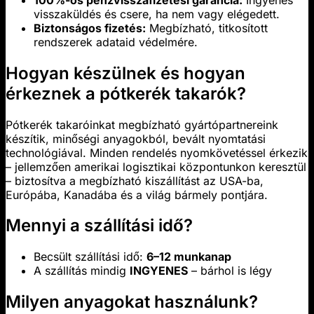
visszaküldés és csere, ha nem vagy elégedett.
Biztonságos fizetés:
Megbízható, titkosított
rendszerek adataid védelmére.
Hogyan készülnek és hogyan
érkeznek a pótkerék takarók?
Pótkerék takaróinkat megbízható gyártópartnereink
készítik, minőségi anyagokból, bevált nyomtatási
technológiával. Minden rendelés nyomkövetéssel érkezik
– jellemzően amerikai logisztikai központunkon keresztül
– biztosítva a megbízható kiszállítást az USA-ba,
Európába, Kanadába és a világ bármely pontjára.
Mennyi a szállítási idő?
Becsült szállítási idő:
6–12 munkanap
A szállítás mindig
INGYENES
– bárhol is légy
Milyen anyagokat használunk?