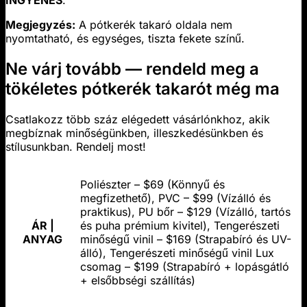
Megjegyzés:
A pótkerék takaró oldala nem
nyomtatható, és egységes, tiszta fekete színű.
Ne várj tovább — rendeld meg a
tökéletes pótkerék takarót még ma
Csatlakozz több száz elégedett vásárlónkhoz, akik
megbíznak minőségünkben, illeszkedésünkben és
stílusunkban. Rendelj most!
Poliészter – $69 (Könnyű és
megfizethető), PVC – $99 (Vízálló és
praktikus), PU bőr – $129 (Vízálló, tartós
ÁR |
és puha prémium kivitel), Tengerészeti
ANYAG
minőségű vinil – $169 (Strapabíró és UV-
álló), Tengerészeti minőségű vinil Lux
csomag – $199 (Strapabíró + lopásgátló
+ elsőbbségi szállítás)