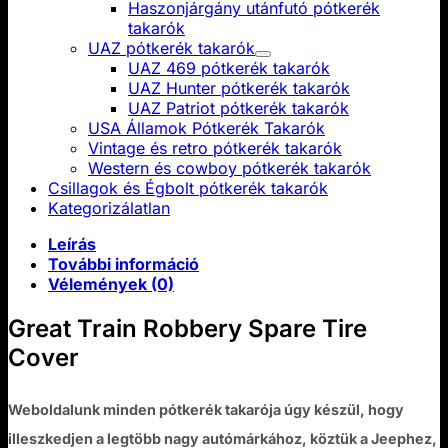
Haszonjárgány utánfutó pótkerék
takarók
UAZ pótkerék takarók
UAZ 469 pótkerék takarók
UAZ Hunter pótkerék takarók
UAZ Patriot pótkerék takarók
USA Államok Pótkerék Takarók
Vintage és retro pótkerék takarók
Western és cowboy pótkerék takarók
Csillagok és Égbolt pótkerék takarók
Kategorizálatlan
Leírás
További információ
Vélemények (0)
Great Train Robbery Spare Tire
Cover
Weboldalunk minden pótkerék takarója úgy készül, hogy
illeszkedjen a legtöbb nagy autómárkához, köztük a Jeephez,