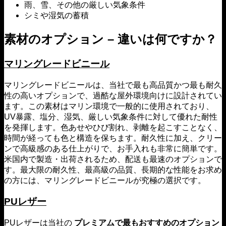
雨、雪、その他の厳しい気象条件
シミや湿気の蓄積
素材のオプション – 違いは何ですか？
マリングレードビニール
マリングレードビニールは、当社で最も高品質かつ最も耐久
性の高いオプションで、過酷な屋外環境向けに設計されてい
ます。この素材はマリン環境で一般的に使用されており、
UV暴露、塩分、湿気、厳しい気象条件に対して優れた耐性
を発揮します。色あせやひび割れ、剥離を起こすことなく、
時間が経っても色と構造を保ちます。耐久性に加え、クリー
ンで高級感のある仕上がりで、お手入れも非常に簡単です。
米国内で製造・出荷されるため、配送も最速のオプションで
す。最大限の耐久性、最高級の品質、長期的な性能をお求め
の方には、マリングレードビニールが究極の選択です。
PUレザー
PUレザーは当社の
プレミアムで最もおすすめのオプション