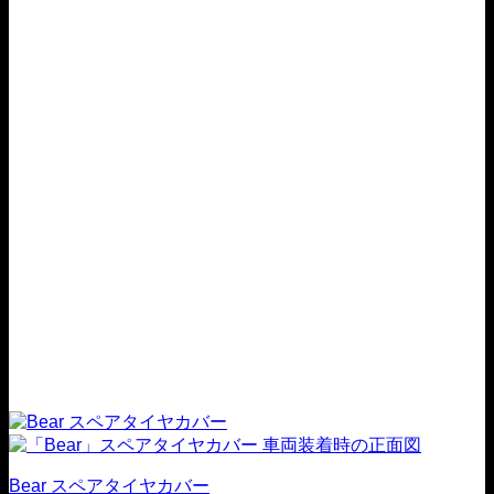
品
ら
$199.00
に
は
複
数
の
バ
リ
エ
ー
シ
ョ
ン
が
あ
り
ま
す。
オ
プ
シ
Bear スペアタイヤカバー