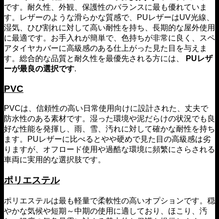
です。耐久性、外観、保護性のバランスに最も優れていま
す。レザーのような滑らかな質感で、PUレザーはUV光線、
湿気、ひび割れに対して高い耐性を持ち、長期的な屋外使用
に最適です。お手入れが簡単で、色持ちが非常に良く、スペ
アタイヤカバーに高級感のある仕上がった見た目を与えま
す。総合的な品質と耐久性を最優先される方には、
PUレザ
ーが最良の選択です
.
PVC
PVCは、信頼性の高い日常使用向けに設計された、丈夫で
防水性のある素材です。湿った環境や泥だらけの状況でも良
好な性能を発揮し、雨、雪、汚れに対して確かな耐性を持ち
ます。PUレザーに比べるとやや硬めで見た目の高級感は劣
りますが、オフロード使用や過酷な環境に頻繁にさらされる
車両に実用的な選択肢です。
ポリエステル
ポリエステルは最も軽量で柔軟性の高いオプションです。穏
やかな気候や短期～中期の使用に適しており、ほこり、汚