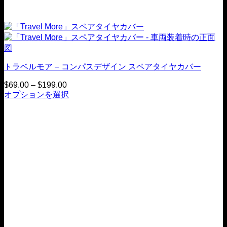
ま
す。
オ
プ
シ
ョ
トラベルモア – コンパスデザイン スペアタイヤカバー
ン
は
$
69.00
–
$
199.00
価
商
オプションを選択
格
こ
品
帯：
の
ペ
$69.00
商
か
ー
品
ら
ジ
$199.00
に
で
は
お
複
選
数
び
の
い
バ
た
リ
だ
エ
け