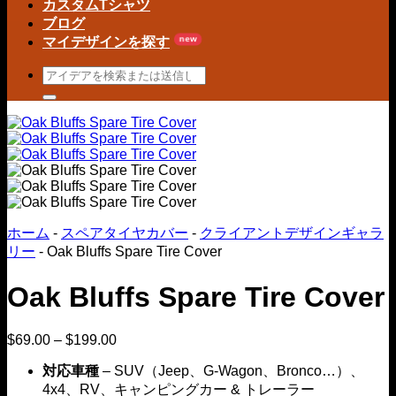
カスタムTシャツ
ブログ
マイデザインを探す
検
索
キ
ー
ワ
ー
ド:
ホーム
-
スペアタイヤカバー
-
クライアントデザインギャラ
リー
-
Oak Bluffs Spare Tire Cover
Oak Bluffs Spare Tire Cover
$
69.00
–
$
199.00
価
格
対応車種
– SUV（Jeep、G-Wagon、Bronco…）、
帯：
4x4、RV、キャンピングカー & トレーラー
$69.00