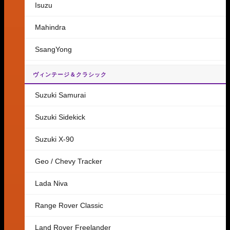
Isuzu
Mahindra
SsangYong
ヴィンテージ＆クラシック
Suzuki Samurai
Suzuki Sidekick
Suzuki X-90
Geo / Chevy Tracker
Lada Niva
Range Rover Classic
Land Rover Freelander