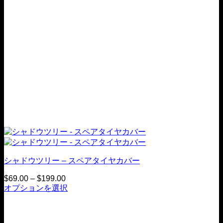
シャドウツリー – スペアタイヤカバー
$
69.00
–
$
199.00
価
オプションを選択
格
こ
帯：
の
$69.00
商
か