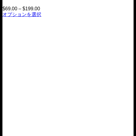
ョ
ン
$
69.00
–
$
199.00
価
は
オプションを選択
格
こ
商
帯：
の
品
$69.00
商
か
ペ
品
ら
ー
$199.00
に
ジ
は
で
複
お
数
選
の
び
バ
い
リ
た
エ
だ
ー
け
シ
ま
ョ
す
ン
が
あ
り