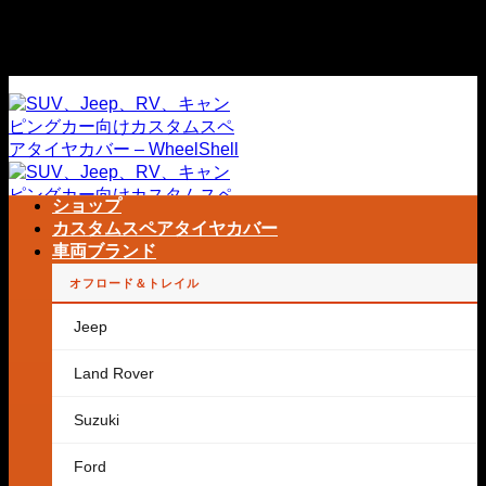
コ
世界中送料無料
ン
世界中送料無料
テ
ン
ツ
へ
ス
キ
ショップ
ッ
カスタムスペアタイヤカバー
プ
車両ブランド
オフロード＆トレイル
検
索
Jeep
キ
ー
Land Rover
ワ
ー
Suzuki
ド:
カートに商品がありません。
Ford