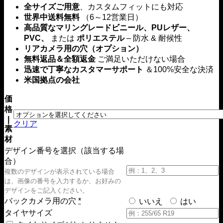
全サイズご用意
、カスタムフィットにも対応
か
世界中送料無料
（6～12営業日）
ら
高品質なマリングレードビニール、PUレザー、
$199.00
PVC、
または
ポリエステル
– 防水 & 耐候性
リアカメラ用の穴（オプション）
無料返品＆全額返金
ご満足いただけない場合
迅速で丁寧なカスタマーサポート
＆100%安全な決済
米国拠点の会社
価
格
|
クリア
素
材
デザイン番号を選択（該当する場
合）
複数のデザインが表示されている場合
は、画像の番号を入力するか、お好みの
デザインをご記入ください。
バックカメラ用の穴
*
いいえ
はい
タイヤサイズ