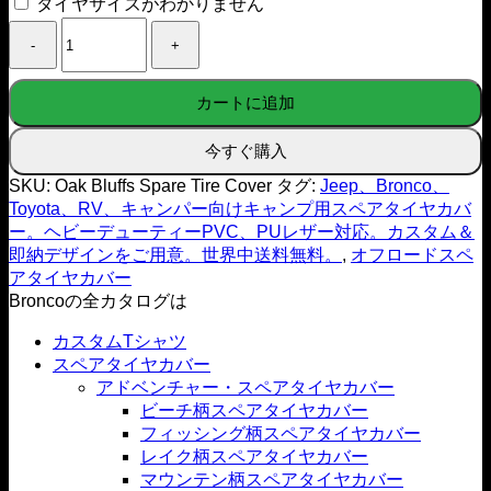
タイヤサイズがわかりません
Oak
Bluffs
Spare
Tire
カートに追加
Cover
の
数
今すぐ購入
量
SKU:
Oak Bluffs Spare Tire Cover
タグ:
Jeep、Bronco、
Toyota、RV、キャンパー向けキャンプ用スペアタイヤカバ
ー。ヘビーデューティーPVC、PUレザー対応。カスタム＆
即納デザインをご用意。世界中送料無料。
,
オフロードスペ
アタイヤカバー
Broncoの全カタログは
カスタムTシャツ
スペアタイヤカバー
アドベンチャー・スペアタイヤカバー
ビーチ柄スペアタイヤカバー
フィッシング柄スペアタイヤカバー
レイク柄スペアタイヤカバー
マウンテン柄スペアタイヤカバー