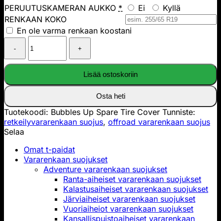
PERUUTUSKAMERAN AUKKO
*
Ei
Kyllä
RENKAAN KOKO
En ole varma renkaan koostani
Bubbles
Up
Spare
Tire
Lisää ostoskoriin
Cover
määrä
Osta heti
Tuotekoodi:
Bubbles Up Spare Tire Cover
Tunniste:
retkeilyvararenkaan suojus
,
offroad vararenkaan suojus
Selaa
Omat t-paidat
Vararenkaan suojukset
Adventure vararenkaan suojukset
Ranta-aiheiset vararenkaan suojukset
Kalastusaiheiset vararenkaan suojukset
Järviaiheiset vararenkaan suojukset
Vuoriaiheiot vararenkaan suojukset
Kansallispuistoaiheiset vararenkaan