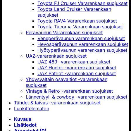
Toyota FJ Cruiser Vararenkaan suojukset
Toyota Land Cruiser Vararenkaan
suojukset
Toyota RAV4 Vararenkaan suojukset
Toyota Tacoma Vararenkaan suojukset
Perävaunun Vararenkaan suojukset
Veneperävaunun vararenkaan suojukset
Hevosperävaunun vararenkaan suojukset
Hyötyperävaunun vararenkaan suojukset
UAZ-vararenkaan suojukset
UAZ 469 -vararenkaan suojukset
UAZ Hunter -vararenkaan suojukset
UAZ Patriot -vararenkaan suojukset
Yhdysvaltain osavaltiot -vararenkaan
suojukset
Vintage & Retro -vararenkaan suojukset
Lännentyyli & cowboy -vararenkaan suojukset
Tähdet & taivas -vararenkaan suojukset
Luokittelematon
Kuvaus
Lisätiedot
Arvostelut (0)