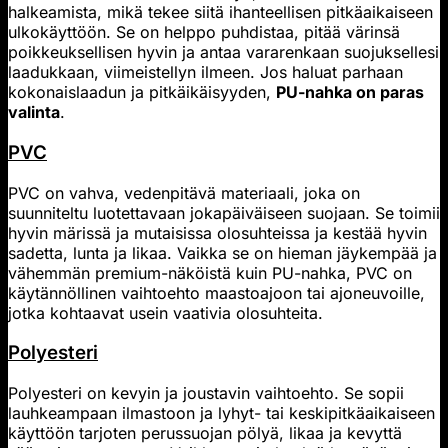
halkeamista, mikä tekee siitä ihanteellisen pitkäaikaiseen
ulkokäyttöön. Se on helppo puhdistaa, pitää värinsä
poikkeuksellisen hyvin ja antaa vararenkaan suojuksellesi
laadukkaan, viimeistellyn ilmeen. Jos haluat parhaan
kokonaislaadun ja pitkäikäisyyden,
PU-nahka on paras
valinta
.
PVC
PVC on vahva, vedenpitävä materiaali, joka on
suunniteltu luotettavaan jokapäiväiseen suojaan. Se toimii
hyvin märissä ja mutaisissa olosuhteissa ja kestää hyvin
sadetta, lunta ja likaa. Vaikka se on hieman jäykempää ja
vähemmän premium-näköistä kuin PU-nahka, PVC on
käytännöllinen vaihtoehto maastoajoon tai ajoneuvoille,
jotka kohtaavat usein vaativia olosuhteita.
Polyesteri
Polyesteri on kevyin ja joustavin vaihtoehto. Se sopii
lauhkeampaan ilmastoon ja lyhyt- tai keskipitkäaikaiseen
käyttöön tarjoten perussuojan pölyä, likaa ja kevyttä