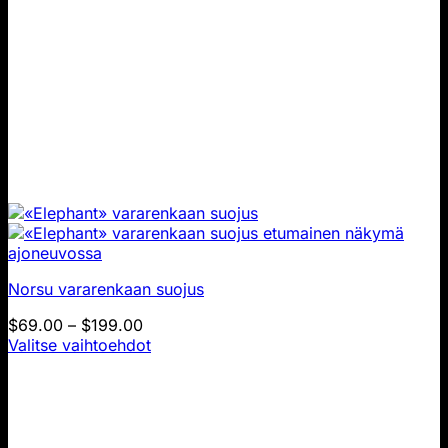
Norsu vararenkaan suojus
Hintahaarukka:
$
69.00
–
$
199.00
$69.00
Valitse vaihtoehdot
Tällä
–
tuotteella
$199.00
on
useita
variantteja.