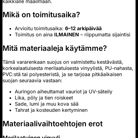
kaikkialle maailmaan.
Mikä on toimitusaika?
Arvioitu toimitusaika:
6–12 arkipäivää
Toimitus on aina
ILMAINEN
– riippumatta sijaintisi
Mitä materiaaleja käytämme?
Tämä vararenkaan suojus on valmistettu kestävästä,
korkealaatuisesta merilaatuisesta vinyylistä, PU-nahasta,
PVC:stä tai polyesteristä, ja se tarjoaa pitkäaikaisen
suojan seuraavia vastaan:
Auringon aiheuttamat vauriot ja UV-säteily
Lika, pöly ja tien roiskeet
Sade, lumi ja muu kova sää
Tahrat ja kosteuden kertyminen
Materiaalivaihtoehtojen erot
Merilaatuinen vinyyli