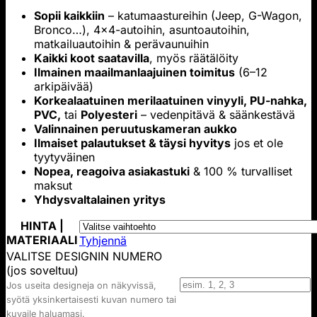
$69.00
Sopii kaikkiin
– katumaastureihin (Jeep, G-Wagon,
–
Bronco…), 4x4-autoihin, asuntoautoihin,
$199.00
matkailuautoihin & perävaunuihin
Kaikki koot saatavilla
, myös räätälöity
Ilmainen maailmanlaajuinen toimitus
(6–12
arkipäivää)
Korkealaatuinen merilaatuinen vinyyli, PU-nahka,
PVC,
tai
Polyesteri
– vedenpitävä & säänkestävä
Valinnainen peruutuskameran aukko
Ilmaiset palautukset & täysi hyvitys
jos et ole
tyytyväinen
Nopea, reagoiva asiakastuki
& 100 % turvalliset
maksut
Yhdysvaltalainen yritys
HINTA |
MATERIAALI
Tyhjennä
VALITSE DESIGNIN NUMERO
(jos soveltuu)
Jos useita designeja on näkyvissä,
syötä yksinkertaisesti kuvan numero tai
kuvaile haluamasi.