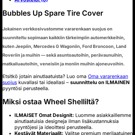
Bubbles Up Spare Tire Cover
Jokainen verkkosivustomme vararenkaan suojus on
suunniteltu sopimaan kaikkiin tärkeimpiin automerkkeihin,
kuten Jeepiin, Mercedes G Wagoniin, Ford Broncoon, Land
Roveriin ja muihin — sekä asuntoautoihin, perävaunuihin,
matkailuautoihin, veneisiin ja moniin muihin ajoneuvoihin.
Etsitkö jotain ainutlaatuista? Luo oma
Oma vararenkaan
suojus
kuvallasi tai ideallasi –
suunnittelu on ILMAINEN
pyyntösi perusteella.
Miksi ostaa Wheel Shelliltä?
ILMAISET Omat Designit:
Luomme asiakkaillemme
ainutlaatuisia designeja ilman lisäkustannuksia
pyyntöjesi ja ideoittesi perusteella.
Kestävät Materiaalit:
Valitse premium merilaatuinen