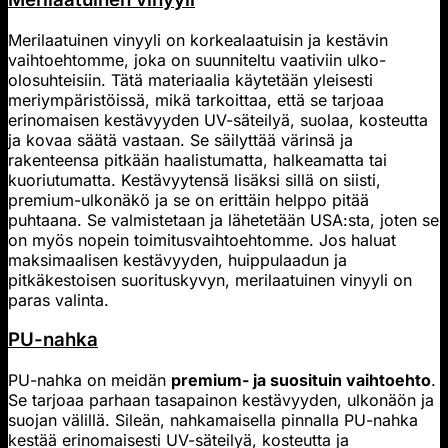
Merilaatuinen vinyyli on korkealaatuisin ja kestävin
vaihtoehtomme, joka on suunniteltu vaativiin ulko-
olosuhteisiin. Tätä materiaalia käytetään yleisesti
meriympäristöissä, mikä tarkoittaa, että se tarjoaa
erinomaisen kestävyyden UV-säteilyä, suolaa, kosteutta
ja kovaa säätä vastaan. Se säilyttää värinsä ja
rakenteensa pitkään haalistumatta, halkeamatta tai
kuoriutumatta. Kestävyytensä lisäksi sillä on siisti,
premium-ulkonäkö ja se on erittäin helppo pitää
puhtaana. Se valmistetaan ja lähetetään USA:sta, joten se
on myös nopein toimitusvaihtoehtomme. Jos haluat
maksimaalisen kestävyyden, huippulaadun ja
pitkäkestoisen suorituskyvyn, merilaatuinen vinyyli on
paras valinta.
PU-nahka
PU-nahka on meidän
premium- ja suosituin vaihtoehto
.
Se tarjoaa parhaan tasapainon kestävyyden, ulkonäön ja
suojan välillä. Sileän, nahkamaisella pinnalla PU-nahka
kestää erinomaisesti UV-säteilyä, kosteutta ja