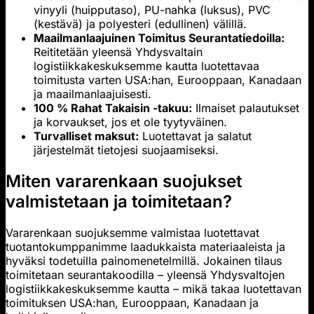
vinyyli (huipputaso), PU-nahka (luksus), PVC
(kestävä) ja polyesteri (edullinen) välillä.
Maailmanlaajuinen Toimitus Seurantatiedoilla:
Reititetään yleensä Yhdysvaltain
logistiikkakeskuksemme kautta luotettavaa
toimitusta varten USA:han, Eurooppaan, Kanadaan
ja maailmanlaajuisesti.
100 % Rahat Takaisin -takuu:
Ilmaiset palautukset
ja korvaukset, jos et ole tyytyväinen.
Turvalliset maksut:
Luotettavat ja salatut
järjestelmät tietojesi suojaamiseksi.
Miten vararenkaan suojukset
valmistetaan ja toimitetaan?
Vararenkaan suojuksemme valmistaa luotettavat
tuotantokumppanimme laadukkaista materiaaleista ja
hyväksi todetuilla painomenetelmillä. Jokainen tilaus
toimitetaan seurantakoodilla – yleensä Yhdysvaltojen
logistiikkakeskuksemme kautta – mikä takaa luotettavan
toimituksen USA:han, Eurooppaan, Kanadaan ja