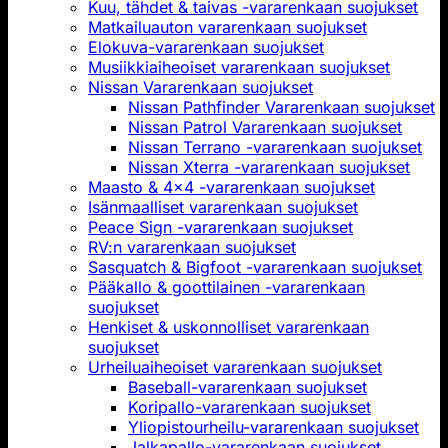
Kuu, tähdet & taivas -vararenkaan suojukset
Matkailuauton vararenkaan suojukset
Elokuva-vararenkaan suojukset
Musiikkiaiheoiset vararenkaan suojukset
Nissan Vararenkaan suojukset
Nissan Pathfinder Vararenkaan suojukset
Nissan Patrol Vararenkaan suojukset
Nissan Terrano -vararenkaan suojukset
Nissan Xterra -vararenkaan suojukset
Maasto & 4x4 -vararenkaan suojukset
Isänmaalliset vararenkaan suojukset
Peace Sign -vararenkaan suojukset
RV:n vararenkaan suojukset
Sasquatch & Bigfoot -vararenkaan suojukset
Pääkallo & goottilainen -vararenkaan
suojukset
Henkiset & uskonnolliset vararenkaan
suojukset
Urheiluaiheoiset vararenkaan suojukset
Baseball-vararenkaan suojukset
Koripallo-vararenkaan suojukset
Yliopistourheilu-vararenkaan suojukset
Jalkapallo-vararenkaan suojukset