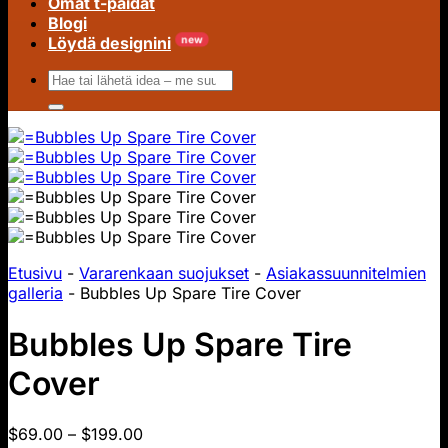
Omat t-paidat
Blogi
Löydä designini
Hae:
Etusivu
-
Vararenkaan suojukset
-
Asiakassuunnitelmien
galleria
-
Bubbles Up Spare Tire Cover
Bubbles Up Spare Tire
Cover
Hintahaarukka:
$
69.00
–
$
199.00