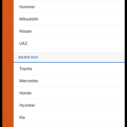
Ostoskorissa ei ole tuotteita.
Hummer
Palaa kauppaan
Mitsubishi
Ostoskori
Nissan
UAZ
ARJEN SUV
Ostoskorissa ei ole tuotteita.
Toyota
Palaa kauppaan
Mercedes
Honda
Hyundai
Kia