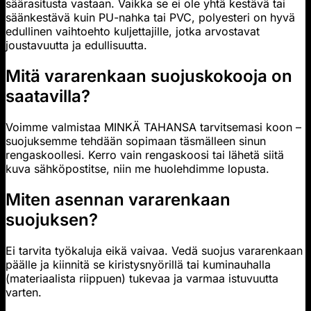
säärasitusta vastaan. Vaikka se ei ole yhtä kestävä tai
säänkestävä kuin PU-nahka tai PVC, polyesteri on hyvä
edullinen vaihtoehto kuljettajille, jotka arvostavat
joustavuutta ja edullisuutta.
Mitä vararenkaan suojuskokooja on
saatavilla?
Voimme valmistaa MINKÄ TAHANSA tarvitsemasi koon –
suojuksemme tehdään sopimaan täsmälleen sinun
rengaskoollesi. Kerro vain rengaskoosi tai lähetä siitä
kuva sähköpostitse, niin me huolehdimme lopusta.
Miten asennan vararenkaan
suojuksen?
Ei tarvita työkaluja eikä vaivaa. Vedä suojus vararenkaan
päälle ja kiinnitä se kiristysnyörillä tai kuminauhalla
(materiaalista riippuen) tukevaa ja varmaa istuvuutta
varten.