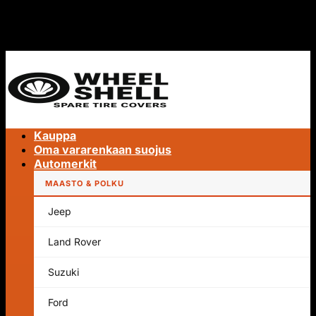
Siirry
ILMAINEN TOIMITUS MAAILMANLAAJUISESTI
sisältöön
ILMAINEN TOIMITUS MAAILMANLAAJUISESTI
Kauppa
Oma vararenkaan suojus
Automerkit
MAASTO & POLKU
Jeep
Hae:
Land Rover
Suzuki
Ford