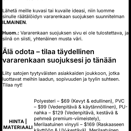
Lähetä meille kuvasi tai kuvaile ideasi, niin luomme
sinulle räätälöidyn vararenkaan suojuksen suunnitelman
ILMAINEN
.
Huom.:
Vararenkaan suojuksen sivu ei ole tulostettava, ja
siinä on siisti, yhtenäinen musta väri.
Älä odota – tilaa täydellinen
vararenkaan suojuksesi jo tänään
Liity satojen tyytyväisten asiakkaiden joukkoon, jotka
luottavat meihin laadun, sopivuuden ja tyylin suhteen.
Tilaa nyt!
Polyesteri – $69 (Kevyt & edullinen), PVC
– $99 (Vedenpitävä & käytännöllinen), PU-
nahka – $129 (Vedenpitävä, kestävä &
pehmeä premium-viimeistely),
HINTA |
Merilaatuinen vinyyli – $169 (Raskaaseen
MATERIAALI
käyttöön & UV-kestävä), Merilaatuinen