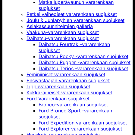
Matkailuperävaunun vararenkaan
suojukset
Retkeilyaiheoiset vararenkaan suojukset
Joulu & Juhlapyhien vararenkaan suojukset
Asiakassuunnitelmien galleria
Vaakuna-vararenkaan suojukset
Daihatsu-vararenkaan suojukset
Daihatsu Fourtrak -vararenkaan
suojukset
Daihatsu Rocky -vararenkaan suojukset
Daihatsu Rugger -vararenkaan suojukset
Daihatsu Terios -vararenkaan suojukset
Feminiiniset vararenkaan suojukset
Ensivastaajan vararenkaan suojukset
Lippuvararenkaan suojukset
Kukka-aiheiset vararenkaan suojukset
Ford Vararenkaan suojukset
Bronco-vararenkaan suojukset
Ford Bronco Sport -vararenkaan
suojukset
Ford Expedition vararenkaan suojukset
Ford Explorer vararenkaan suojukset
Hauskoja vararenkaan suojuksia