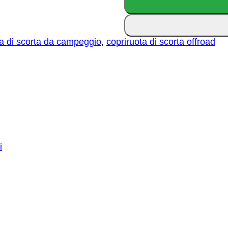
Storm
Fenix
Spare
Tire
ta di scorta da campeggio
,
copriruota di scorta offroad
Cover
i