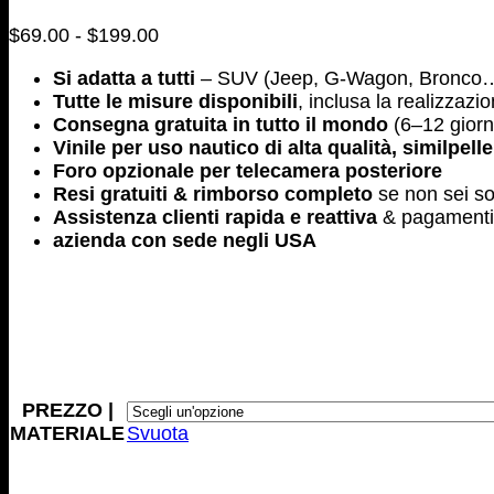
Fascia
$
69.00
-
$
199.00
di
Si adatta a tutti
– SUV (Jeep, G-Wagon, Bronco…),
prezzo:
Tutte le misure disponibili
, inclusa la realizzazi
da
Consegna gratuita in tutto il mondo
(6–12 giorni
$69.00
Vinile per uso nautico di alta qualità, similpell
a
Foro opzionale per telecamera posteriore
$199.00
Resi gratuiti & rimborso completo
se non sei so
Assistenza clienti rapida e reattiva
& pagamenti
azienda con sede negli USA
PREZZO |
MATERIALE
Svuota