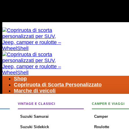
Salta
SPEDIZIONE GRATUITA IN TUTTO IL MONDO
ai
contenuti
SPEDIZIONE GRATUITA IN TUTTO IL MONDO
Shop
Copriruota di Scorta Personalizzato
Marche di veicoli
Cerca:
VINTAGE E CLASSICI
CAMPER E VIAGGI
Suzuki Samurai
Camper
Suzuki Sidekick
Roulotte