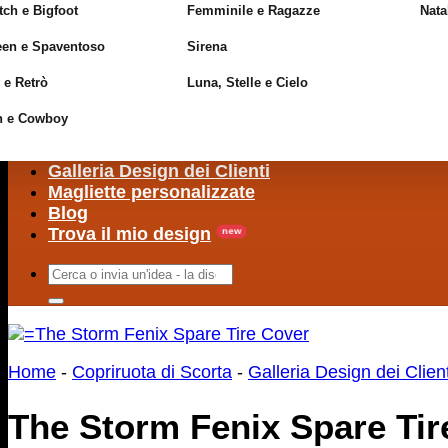
ch e Bigfoot
Femminile e Ragazze
Nata
een e Spaventoso
Sirena
 e Retrò
Luna, Stelle e Cielo
n e Cowboy
Galleria Design dei Clienti
Magliette personalizzate
Blog
Trova il mio design
Cerca:
Home
-
Copriruota di Scorta
-
Galleria Design dei Client
The Storm Fenix Spare Tir