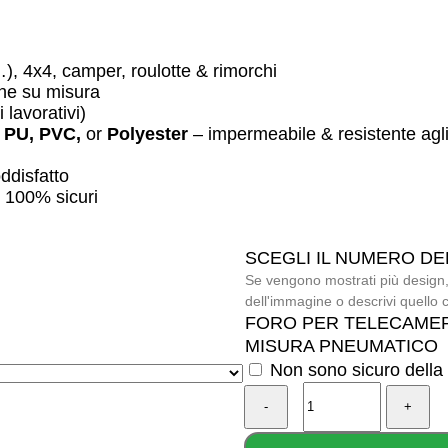
 4x4, camper, roulotte & rimorchi
one su misura
 lavorativi)
e PU, PVC,
or
Polyester
– impermeabile & resistente agli
ddisfatto
 100% sicuri
SCEGLI IL NUMERO DEL 
Se vengono mostrati più design,
dell'immagine o descrivi quello c
FORO PER TELECAME
MISURA PNEUMATICO
Non sono sicuro della
Quantità
di
The