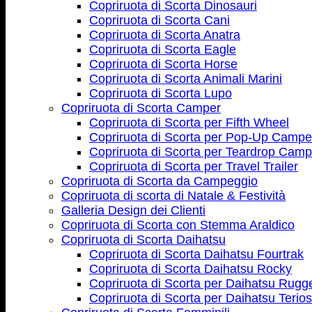
Copriruota di Scorta Dinosauri
Copriruota di Scorta Cani
Copriruota di Scorta Anatra
Copriruota di Scorta Eagle
Copriruota di Scorta Horse
Copriruota di Scorta Animali Marini
Copriruota di Scorta Lupo
Copriruota di Scorta Camper
Copriruota di Scorta per Fifth Wheel
Copriruota di Scorta per Pop-Up Campe
Copriruota di Scorta per Teardrop Camp
Copriruota di Scorta per Travel Trailer
Copriruota di Scorta da Campeggio
Copriruota di scorta di Natale & Festività
Galleria Design dei Clienti
Copriruota di Scorta con Stemma Araldico
Copriruota di Scorta Daihatsu
Copriruota di Scorta Daihatsu Fourtrak
Copriruota di Scorta Daihatsu Rocky
Copriruota di Scorta per Daihatsu Rugg
Copriruota di Scorta per Daihatsu Terios