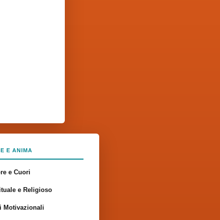
E E ANIMA
re e Cuori
ituale e Religioso
i Motivazionali