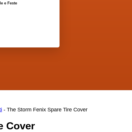
le e Feste
i
-
The Storm Fenix Spare Tire Cover
e Cover