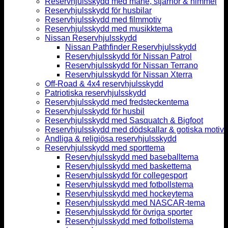
Reservhjulsskydd med måne, stjärnor & himmel
Reservhjulsskydd för husbilar
Reservhjulsskydd med filmmotiv
Reservhjulsskydd med musikktema
Nissan Reservhjulsskydd
Nissan Pathfinder Reservhjulsskydd
Reservhjulsskydd för Nissan Patrol
Reservhjulsskydd för Nissan Terrano
Reservhjulsskydd för Nissan Xterra
Off-Road & 4x4 reservhjulsskydd
Patriotiska reservhjulsskydd
Reservhjulsskydd med fredsteckentema
Reservhjulsskydd för husbil
Reservhjulsskydd med Sasquatch & Bigfoot
Reservhjulsskydd med dödskallar & gotiska motiv
Andliga & religiösa reservhjulsskydd
Reservhjulsskydd med sporttema
Reservhjulsskydd med baseballtema
Reservhjulsskydd med baskettema
Reservhjulsskydd för collegesport
Reservhjulsskydd med fotbollstema
Reservhjulsskydd med hockeytema
Reservhjulsskydd med NASCAR-tema
Reservhjulsskydd för övriga sporter
Reservhjulsskydd med fotbollstema