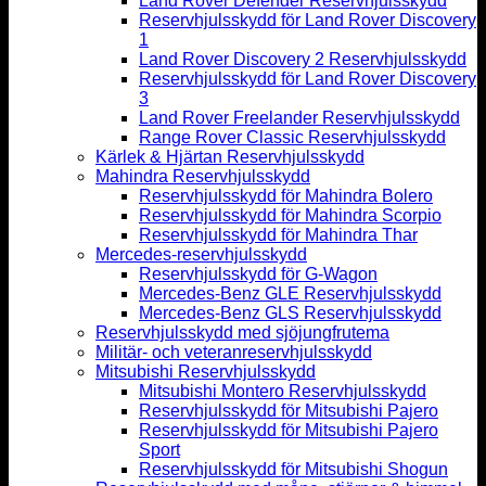
Land Rover Defender Reservhjulsskydd
Reservhjulsskydd för Land Rover Discovery
1
Land Rover Discovery 2 Reservhjulsskydd
Reservhjulsskydd för Land Rover Discovery
3
Land Rover Freelander Reservhjulsskydd
Range Rover Classic Reservhjulsskydd
Kärlek & Hjärtan Reservhjulsskydd
Mahindra Reservhjulsskydd
Reservhjulsskydd för Mahindra Bolero
Reservhjulsskydd för Mahindra Scorpio
Reservhjulsskydd för Mahindra Thar
Mercedes-reservhjulsskydd
Reservhjulsskydd för G-Wagon
Mercedes-Benz GLE Reservhjulsskydd
Mercedes-Benz GLS Reservhjulsskydd
Reservhjulsskydd med sjöjungfrutema
Militär- och veteranreservhjulsskydd
Mitsubishi Reservhjulsskydd
Mitsubishi Montero Reservhjulsskydd
Reservhjulsskydd för Mitsubishi Pajero
Reservhjulsskydd för Mitsubishi Pajero
Sport
Reservhjulsskydd för Mitsubishi Shogun