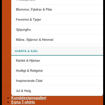
Blommor, Fjädrar & Pilar
Feminint & Tjejer
Sjöjungfru
Måne, Stjärnor & Himmel
HJÄRTA & SJÄL
Kärlek & Hjärtan
Andligt & Religiöst
Inspirerande Citat
Jul & Helg
Kunddesignsgalleri
Egna T-shirts