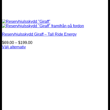
Reservhjulsskydd Giraff – Tall Ride Energy
Prisintervall:
$
69.00
–
$
199.00
$69.00
Välj alternativ
Den
till
här
$199.00
produkten
har
flera
varianter.
De
olika
alternativen
kan
väljas
på
produktsidan