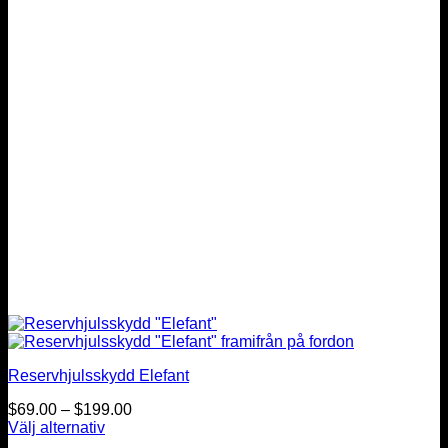
Reservhjulsskydd Elefant
Prisintervall:
$
69.00
–
$
199.00
$69.00
Välj alternativ
Den
till