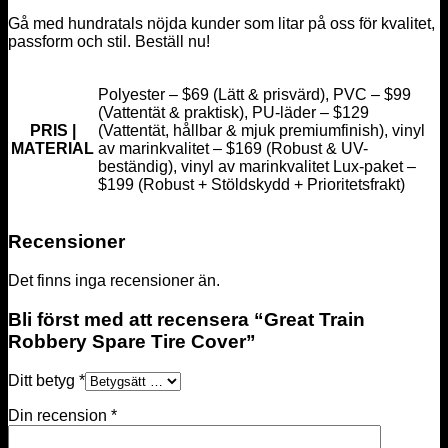
Gå med hundratals nöjda kunder som litar på oss för kvalitet,
passform och stil. Beställ nu!
Polyester – $69 (Lätt & prisvärd), PVC – $99
(Vattentät & praktisk), PU-läder – $129
PRIS |
(Vattentät, hållbar & mjuk premiumfinish), vinyl
MATERIAL
av marinkvalitet – $169 (Robust & UV-
beständig), vinyl av marinkvalitet Lux-paket –
$199 (Robust + Stöldskydd + Prioritetsfrakt)
Recensioner
Det finns inga recensioner än.
Bli först med att recensera “Great Train
Robbery Spare Tire Cover”
Ditt betyg
*
Din recension
*