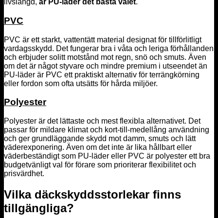
livslängd,
är PU-läder det bästa valet
.
PVC
PVC är ett starkt, vattentätt material designat för tillförlitligt
vardagsskydd. Det fungerar bra i våta och leriga förhållanden
och erbjuder solitt motstånd mot regn, snö och smuts. Även
om det är något styvare och mindre premium i utseendet än
PU-läder är PVC ett praktiskt alternativ för terrängkörning
eller fordon som ofta utsätts för hårda miljöer.
Polyester
Polyester är det lättaste och mest flexibla alternativet. Det
passar för mildare klimat och kort-till-medellång användning
och ger grundläggande skydd mot damm, smuts och lätt
väderexponering. Även om det inte är lika hållbart eller
väderbeständigt som PU-läder eller PVC är polyester ett bra
budgetvänligt val för förare som prioriterar flexibilitet och
prisvärdhet.
Vilka däckskyddsstorlekar finns
tillgängliga?