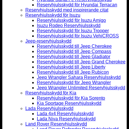
Reservhjulsskydd för Hyundai Terracan
Reservhjulsskydd med inspirerande citat
Reservhjulsskydd för Isuzu
Reservhjulsskydd för Isuzu Amigo
Isuzu Rodeo Reservhjulsskydd
Reservhjulsskydd för Isuzu Trooper
Reservhjulsskydd för Isuzu VehiCROSS
Jeep-reservhjulsskydd
Reservhjulsskydd till Jeep Cherokee
Reservhjulsskydd till Jeep Compass
Reservhjulsskydd till Jeep Gladiator
Reservhjulsskydd till Jeep Grand Cherokee
Reservhjulsskydd till Jeep Liberty
Reservhjulsskydd till Jeep Rubicon
Jeep Wrangler Sahara Reservhjulsskydd
Reservhjulsskydd för Jeep Wrangler
Jeep Wrangler Unlimited Reservhjulsskydd
Reservhjulsskydd för Kia
Reservhjulsskydd för Kia Sorento
Kia Sportage Reservhjulsskydd
Lada Reservhjulsskydd
Lada 4x4 Reservhjulsskydd
Lada Niva Reservhjulsskydd
Land Rover Reservhjulsskydd