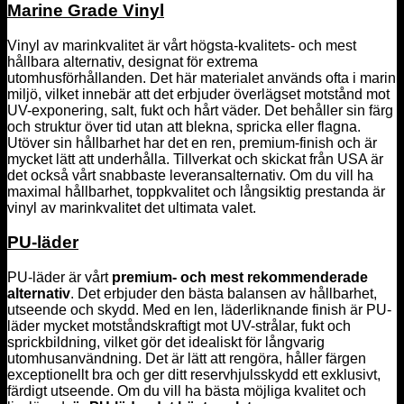
Marine Grade Vinyl
Vinyl av marinkvalitet är vårt högsta-kvalitets- och mest
hållbara alternativ, designat för extrema
utomhusförhållanden. Det här materialet används ofta i marin
miljö, vilket innebär att det erbjuder överlägset motstånd mot
UV-exponering, salt, fukt och hårt väder. Det behåller sin färg
och struktur över tid utan att blekna, spricka eller flagna.
Utöver sin hållbarhet har det en ren, premium-finish och är
mycket lätt att underhålla. Tillverkat och skickat från USA är
det också vårt snabbaste leveransalternativ. Om du vill ha
maximal hållbarhet, toppkvalitet och långsiktig prestanda är
vinyl av marinkvalitet det ultimata valet.
PU-läder
PU-läder är vårt
premium- och mest rekommenderade
alternativ
. Det erbjuder den bästa balansen av hållbarhet,
utseende och skydd. Med en len, läderliknande finish är PU-
läder mycket motståndskraftigt mot UV-strålar, fukt och
sprickbildning, vilket gör det idealiskt för långvarig
utomhusanvändning. Det är lätt att rengöra, håller färgen
exceptionellt bra och ger ditt reservhjulsskydd ett exklusivt,
färdigt utseende. Om du vill ha bästa möjliga kvalitet och