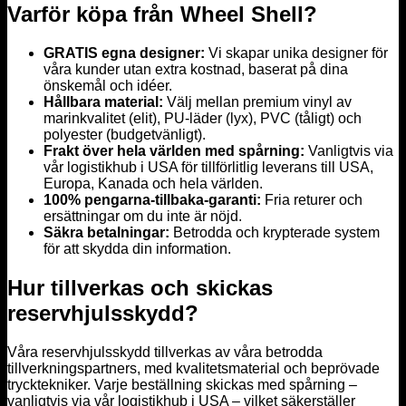
Varför köpa från Wheel Shell?
GRATIS egna designer:
Vi skapar unika designer för
våra kunder utan extra kostnad, baserat på dina
önskemål och idéer.
Hållbara material:
Välj mellan premium vinyl av
marinkvalitet (elit), PU-läder (lyx), PVC (tåligt) och
polyester (budgetvänligt).
Frakt över hela världen med spårning:
Vanligtvis via
vår logistikhub i USA för tillförlitlig leverans till USA,
Europa, Kanada och hela världen.
100% pengarna-tillbaka-garanti:
Fria returer och
ersättningar om du inte är nöjd.
Säkra betalningar:
Betrodda och krypterade system
för att skydda din information.
Hur tillverkas och skickas
reservhjulsskydd?
Våra reservhjulsskydd tillverkas av våra betrodda
tillverkningspartners, med kvalitetsmaterial och beprövade
trycktekniker. Varje beställning skickas med spårning –
vanligtvis via vår logistikhub i USA – vilket säkerställer