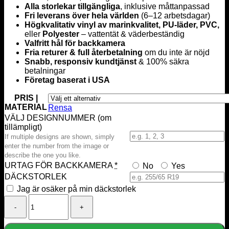
Alla storlekar tillgängliga
, inklusive måttanpassad
Fri leverans över hela världen
(6–12 arbetsdagar)
Högkvalitativ vinyl av marinkvalitet, PU-läder, PVC,
eller
Polyester
– vattentät & väderbeständig
Valfritt hål för backkamera
Fria returer & full återbetalning
om du inte är nöjd
Snabb, responsiv kundtjänst
& 100% säkra
betalningar
Företag baserat i USA
PRIS |
MATERIAL
Rensa
VÄLJ DESIGNNUMMER (om
tillämpligt)
If multiple designs are shown, simply
enter the number from the image or
describe the one you like.
URTAG FÖR BACKKAMERA
*
No
Yes
DÄCKSTORLEK
Jag är osäker på min däckstorlek
Great
Train
Robbery
Spare