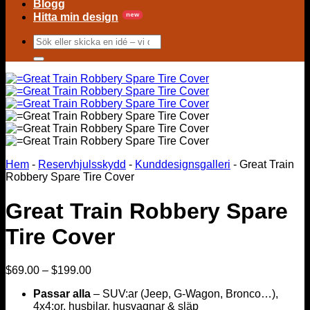
Blogg
Hitta min design
Sök
efter:
Hem
-
Reservhjulsskydd
-
Kunddesignsgalleri
-
Great Train
Robbery Spare Tire Cover
Great Train Robbery Spare
Tire Cover
Prisintervall:
$
69.00
–
$
199.00
$69.00
Passar alla
– SUV:ar (Jeep, G-Wagon, Bronco…),
till
4x4:or, husbilar, husvagnar & släp
$199.00