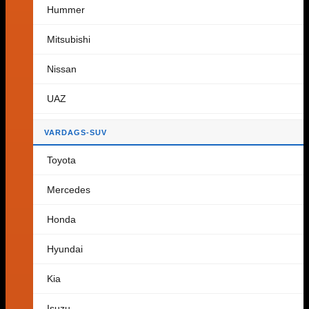
Hummer
Tillbaka till butiken
Mitsubishi
Varukorg
Nissan
UAZ
Inga produkter i varukorgen.
VARDAGS-SUV
Tillbaka till butiken
Toyota
Mercedes
Honda
Hyundai
Kia
Isuzu