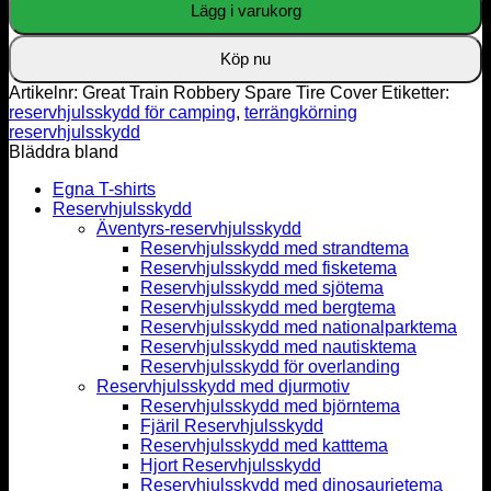
Lägg i varukorg
Tire
Cover
mängd
Köp nu
Artikelnr:
Great Train Robbery Spare Tire Cover
Etiketter:
reservhjulsskydd för camping
,
terrängkörning
reservhjulsskydd
Bläddra bland
Egna T-shirts
Reservhjulsskydd
Äventyrs-reservhjulsskydd
Reservhjulsskydd med strandtema
Reservhjulsskydd med fisketema
Reservhjulsskydd med sjötema
Reservhjulsskydd med bergtema
Reservhjulsskydd med nationalparktema
Reservhjulsskydd med nautisktema
Reservhjulsskydd för overlanding
Reservhjulsskydd med djurmotiv
Reservhjulsskydd med björntema
Fjäril Reservhjulsskydd
Reservhjulsskydd med katttema
Hjort Reservhjulsskydd
Reservhjulsskydd med dinosaurietema