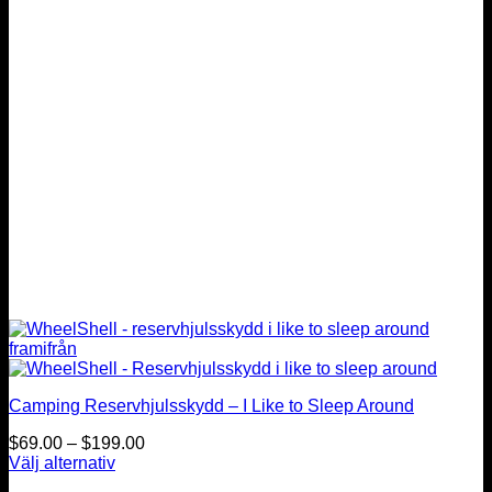
alternativen
kan
väljas
på
produktsidan
Camping Reservhjulsskydd – I Like to Sleep Around
Prisintervall:
$
69.00
–
$
199.00
$69.00
Välj alternativ
Den
till