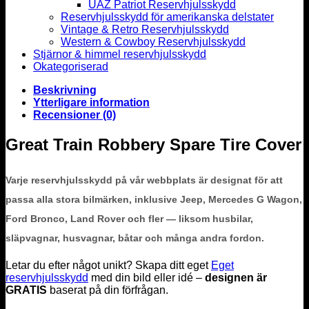
UAZ Patriot Reservhjulsskydd
Reservhjulsskydd för amerikanska delstater
Vintage & Retro Reservhjulsskydd
Western & Cowboy Reservhjulsskydd
Stjärnor & himmel reservhjulsskydd
Okategoriserad
Beskrivning
Ytterligare information
Recensioner (0)
Great Train Robbery Spare Tire Cover
Varje reservhjulsskydd på vår webbplats är designat för att
passa alla stora bilmärken, inklusive Jeep, Mercedes G Wagon,
Ford Bronco, Land Rover och fler — liksom husbilar,
släpvagnar, husvagnar, båtar och många andra fordon.
Letar du efter något unikt? Skapa ditt eget
Eget
reservhjulsskydd
med din bild eller idé –
designen är
GRATIS
baserat på din förfrågan.