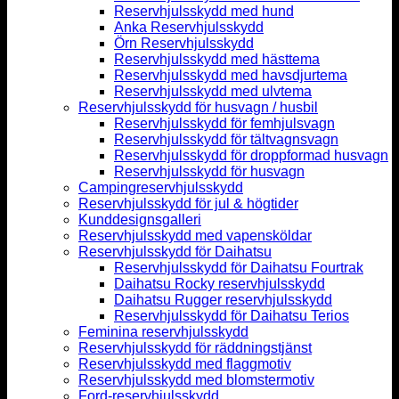
Reservhjulsskydd med hund
Anka Reservhjulsskydd
Örn Reservhjulsskydd
Reservhjulsskydd med hästtema
Reservhjulsskydd med havsdjurtema
Reservhjulsskydd med ulvtema
Reservhjulsskydd för husvagn / husbil
Reservhjulsskydd för femhjulsvagn
Reservhjulsskydd för tältvagnsvagn
Reservhjulsskydd för droppformad husvagn
Reservhjulsskydd för husvagn
Campingreservhjulsskydd
Reservhjulsskydd för jul & högtider
Kunddesignsgalleri
Reservhjulsskydd med vapensköldar
Reservhjulsskydd för Daihatsu
Reservhjulsskydd för Daihatsu Fourtrak
Daihatsu Rocky reservhjulsskydd
Daihatsu Rugger reservhjulsskydd
Reservhjulsskydd för Daihatsu Terios
Feminina reservhjulsskydd
Reservhjulsskydd för räddningstjänst
Reservhjulsskydd med flaggmotiv
Reservhjulsskydd med blomstermotiv
Ford-reservhjulsskydd