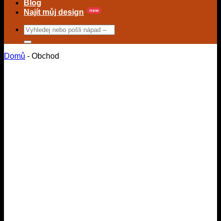
Blog
Najít můj design
Hledat:
Domů
-
Obchod