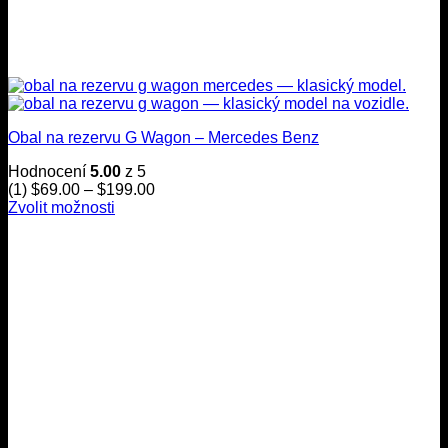
Obal na rezervu G Wagon – Mercedes Benz
Hodnocení
5.00
z 5
Cenové
(1)
$
69.00
–
$
199.00
rozmezí:
Zvolit možnosti
Tento
$69.00
produkt
až
má
$199.00
více
variant.
Možnosti
lze
zvolit
na
stránce
produktu