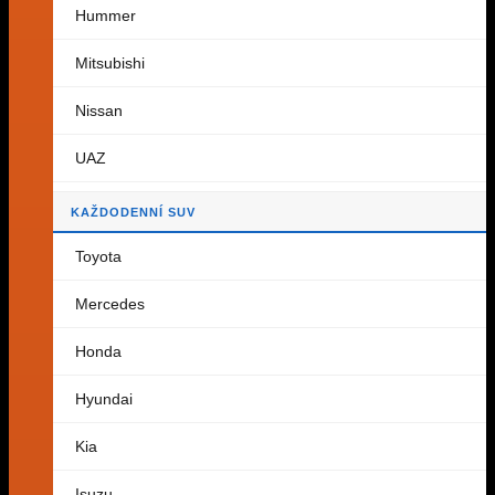
Hummer
Zpět do obchodu
Mitsubishi
Košík
Nissan
UAZ
Košík je prázdný.
KAŽDODENNÍ SUV
Zpět do obchodu
Toyota
Mercedes
Honda
Hyundai
Kia
Isuzu