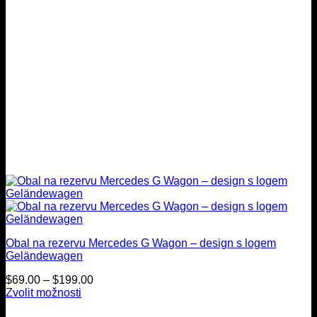
produktu
Obal na rezervu Mercedes G Wagon – design s logem
Geländewagen
Cenové
$
69.00
–
$
199.00
rozmezí:
Zvolit možnosti
Tento
$69.00