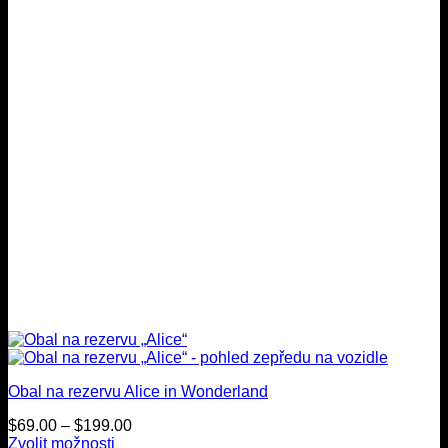
lze
zvolit
na
stránce
produktu
Obal na rezervu Alice in Wonderland
Cenové
$
69.00
–
$
199.00
rozmezí:
Zvolit možnosti