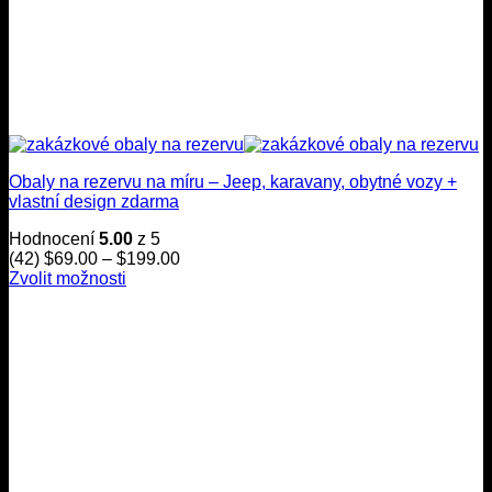
Obaly na rezervu na míru – Jeep, karavany, obytné vozy +
vlastní design zdarma
Hodnocení
5.00
z 5
Cenové
(42)
$
69.00
–
$
199.00
rozmezí:
Zvolit možnosti
Tento
$69.00
produkt
až
má
$199.00
více
variant.
Možnosti
lze
zvolit
na
stránce