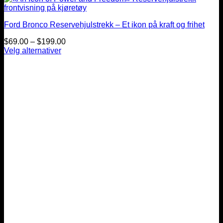
Ford Bronco Reservehjulstrekk – Et ikon på kraft og frihet
Prisintervall:
$
69.00
–
$
199.00
$69.00
Velg alternativer
Dette
til
produktet
$199.00
har
flere
varianter.
Alternativene
kan
velges
på
produktsiden