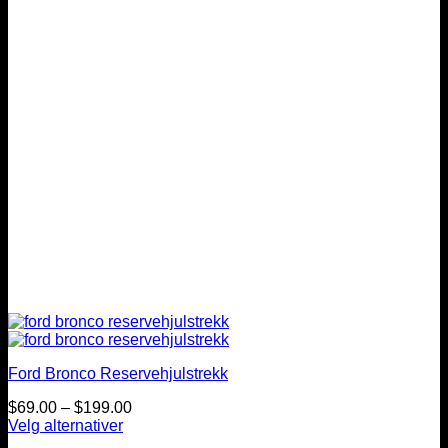
velges
på
produktsiden
Ford Bronco Reservehjulstrekk
Prisintervall:
$
69.00
–
$
199.00
$69.00
Velg alternativer
Dette
til