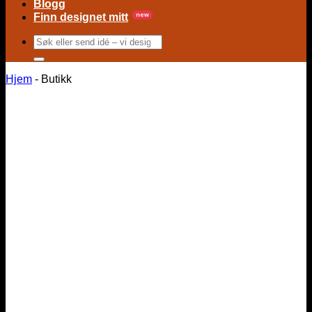
Blogg
Finn designet mitt
Søk
etter:
Hjem
-
Butikk