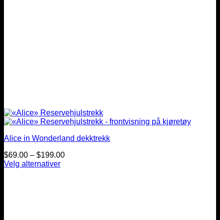
Alice in Wonderland dekktrekk
Prisintervall:
$
69.00
–
$
199.00
$69.00
Velg alternativer
Dette
til
produktet
$199.00
har
flere
varianter.
Alternativene