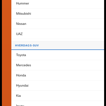
Hummer
Tilbake til butikken
Mitsubishi
Handlekurv
Nissan
UAZ
Ingen produkter i handlekurven.
HVERDAGS-SUV
Tilbake til butikken
Toyota
Mercedes
Honda
Hyundai
Kia
Isuzu