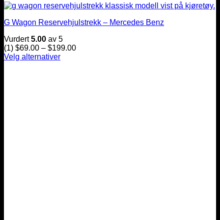
G Wagon Reservehjulstrekk – Mercedes Benz
Vurdert
5.00
av 5
Prisintervall:
(1)
$
69.00
–
$
199.00
$69.00
Velg alternativer
Dette
til
produktet
$199.00
har
flere
varianter.
Alternativene
kan
velges
på
produktsiden