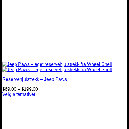
Reservehjulstrekk – Jeep Paws
Prisintervall:
$
69.00
–
$
199.00
$69.00
Velg alternativer
Dette
til
produktet
$199.00
har
flere
varianter.
Alternativene