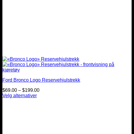
Ford Bronco Logo Reservehjulstrekk
Prisintervall:
$
69.00
–
$
199.00
$69.00
Velg alternativer
Dette
til
produktet
$199.00
har
flere
varianter.
Alternativene
kan