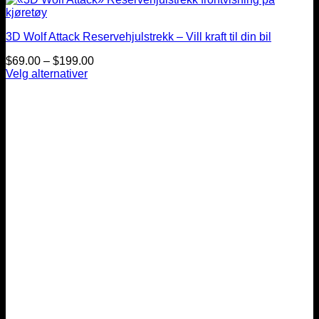
3D Wolf Attack Reservehjulstrekk – Vill kraft til din bil
Prisintervall:
$
69.00
–
$
199.00
$69.00
Velg alternativer
Dette
til
produktet
$199.00
har
flere
varianter.
Alternativene
kan
velges
på
produktsiden