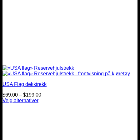
USA Flag dekktrekk
Prisintervall:
$
69.00
–
$
199.00
$69.00
Velg alternativer
Dette
til
produktet
$199.00
har
flere
varianter.
Alternativene
kan