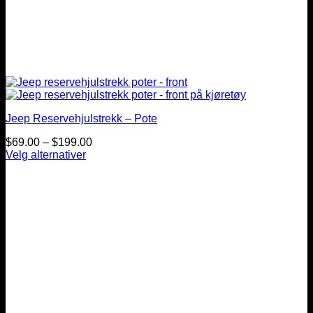
Jeep Reservehjulstrekk – Pote
Prisintervall:
$
69.00
–
$
199.00
$69.00
Velg alternativer
Dette
til
produktet
$199.00
har
flere
varianter.
Alternativene
kan
velges
på
produktsiden