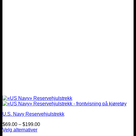
velges
på
produktsiden
U.S. Navy Reservehjulstrekk
Prisintervall:
$
69.00
–
$
199.00
$69.00
Velg alternativer
Dette
til