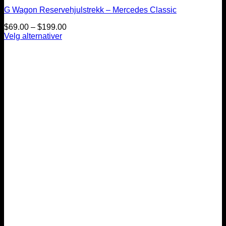
G Wagon Reservehjulstrekk – Mercedes Classic
Prisintervall:
$
69.00
–
$
199.00
$69.00
Velg alternativer
Dette
til
produktet
$199.00
har
flere
varianter.
Alternativene
kan
velges
på
produktsiden