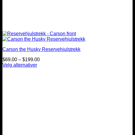
Carson the Husky Reservehjulstrekk
Prisintervall:
$
69.00
–
$
199.00
$69.00
Velg alternativer
Dette
til
produktet
$199.00
har
flere
varianter.
Alternativene
kan
velges
på
produktsiden