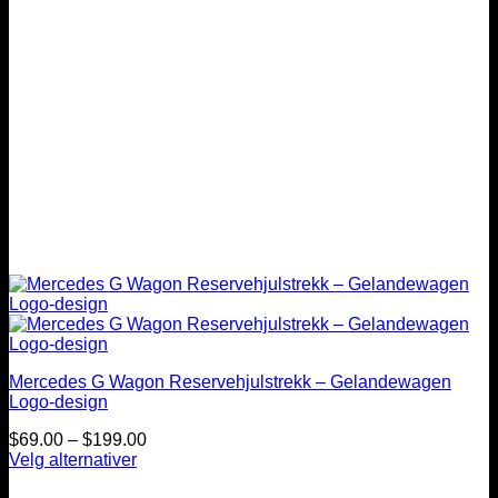
Mercedes G Wagon Reservehjulstrekk – Gelandewagen
Logo-design
Prisintervall:
$
69.00
–
$
199.00
$69.00
Velg alternativer
Dette
til