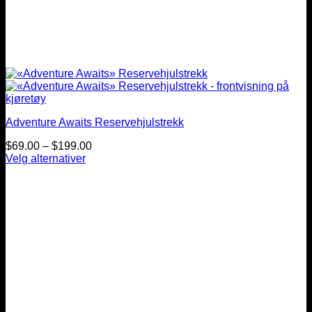
Adventure Awaits Reservehjulstrekk
Prisintervall:
$
69.00
–
$
199.00
$69.00
Velg alternativer
Dette
til
produktet
$199.00
har
flere
varianter.
Alternativene
kan
velges
på
produktsiden