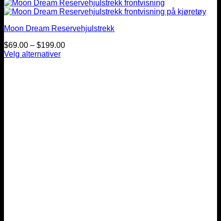
Moon Dream Reservehjulstrekk
Prisintervall:
$
69.00
–
$
199.00
$69.00
Velg alternativer
Dette
til
produktet
$199.00
har
flere
varianter.
Alternativene
kan
velges
på
produktsiden