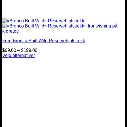
Ford Bronco Built Wild Reservehjulstrekk
Prisintervall:
$
69.00
–
$
199.00
$69.00
Velg alternativer
Dette
til
produktet
$199.00
har
flere
varianter.
Alternativene
kan
velges
på
produktsiden