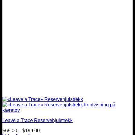
kan
velges
på
produktsiden
Leave a Trace Reservehjulstrekk
Prisintervall:
$
69.00
–
$
199.00