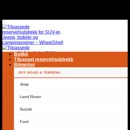
Hopp
GRATIS FRAKT OVER HELE VERDEN
til
innhold
GRATIS FRAKT OVER HELE VERDEN
Butikk
Tilpasset reservehjulstrekk
Bilmerker
OFF-ROAD & TERRENG
Søk
Jeep
etter:
Land Rover
Suzuki
Ford
Ingen produkter i handlekurven.