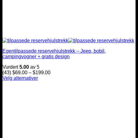
Egentilpassede reservehjulstrekk – Jeep, bobil,
campingvogner + gratis design
Vurdert
5.00
av 5
Prisintervall:
(43)
$
69.00
–
$
199.00
$69.00
Velg alternativer
Dette
til
produktet
$199.00
har
flere
varianter.
Alternativene
kan
velges
på
produktsiden