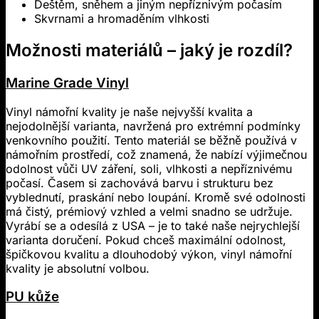
Deštěm, sněhem a jiným nepříznivým počasím
Skvrnami a hromaděním vlhkosti
Možnosti materiálů – jaký je rozdíl?
Marine Grade Vinyl
Vinyl námořní kvality je naše nejvyšší kvalita a
nejodolnější varianta, navržená pro extrémní podmínky
venkovního použití. Tento materiál se běžně používá v
námořním prostředí, což znamená, že nabízí výjimečnou
odolnost vůči UV záření, soli, vlhkosti a nepříznivému
počasí. Časem si zachovává barvu i strukturu bez
vyblednutí, praskání nebo loupání. Kromě své odolnosti
má čistý, prémiový vzhled a velmi snadno se udržuje.
Vyrábí se a odesílá z USA – je to také naše nejrychlejší
varianta doručení. Pokud chceš maximální odolnost,
špičkovou kvalitu a dlouhodobý výkon, vinyl námořní
kvality je absolutní volbou.
PU kůže