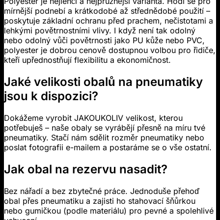
Polyester je nejlehčí a nejpružnější varianta. Hodí se pro
mírnější podnebí a krátkodobé až střednědobé použití –
poskytuje základní ochranu před prachem, nečistotami a
lehkými povětrnostními vlivy. I když není tak odolný
nebo odolný vůči povětrnosti jako PU kůže nebo PVC,
polyester je dobrou cenově dostupnou volbou pro řidiče,
kteří upřednostňují flexibilitu a ekonomičnost.
Jaké velikosti obalů na pneumatiky
jsou k dispozici?
Dokážeme vyrobit JAKOUKOLIV velikost, kterou
potřebuješ – naše obaly se vyrábějí přesně na míru tvé
pneumatiky. Stačí nám sdělit rozměr pneumatiky nebo
poslat fotografii e-mailem a postaráme se o vše ostatní.
Jak obal na rezervu nasadit?
Bez nářadí a bez zbytečné práce. Jednoduše přehoď
obal přes pneumatiku a zajisti ho stahovací šňůrkou
nebo gumičkou (podle materiálu) pro pevné a spolehlivé