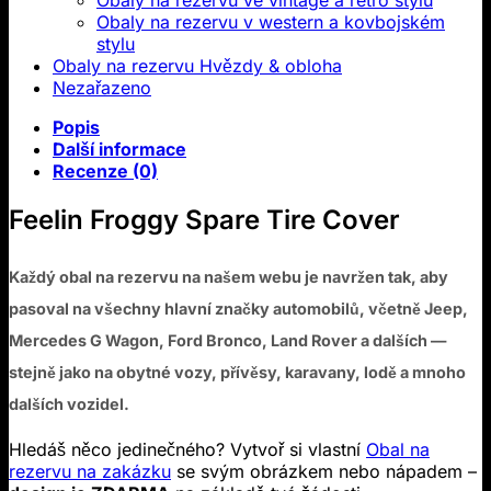
Obaly na rezervu ve vintage a retro stylu
Obaly na rezervu v western a kovbojském
stylu
Obaly na rezervu Hvězdy & obloha
Nezařazeno
Popis
Další informace
Recenze (0)
Feelin Froggy Spare Tire Cover
Každý obal na rezervu na našem webu je navržen tak, aby
pasoval na všechny hlavní značky automobilů, včetně Jeep,
Mercedes G Wagon, Ford Bronco, Land Rover a dalších —
stejně jako na obytné vozy, přívěsy, karavany, lodě a mnoho
dalších vozidel.
Hledáš něco jedinečného? Vytvoř si vlastní
Obal na
rezervu na zakázku
se svým obrázkem nebo nápadem –