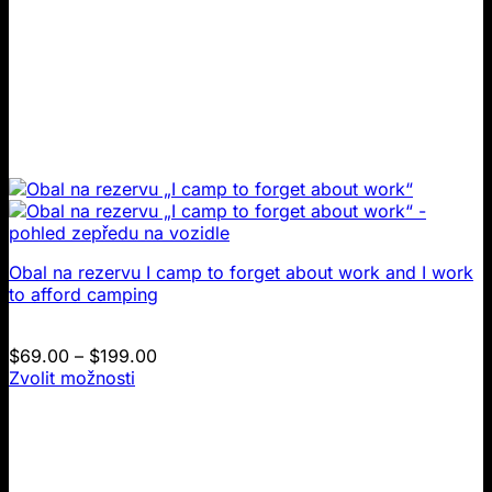
Obal na rezervu I camp to forget about work and I work
to afford camping
Cenové
$
69.00
–
$
199.00
rozmezí:
Zvolit možnosti
Tento
$69.00
produkt
až
má
$199.00
více
variant.