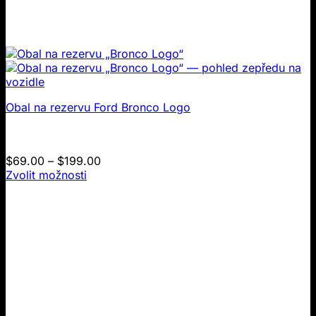
Obal na rezervu Ford Bronco Logo
Cenové
$
69.00
–
$
199.00
rozmezí:
Zvolit možnosti
Tento
$69.00
produkt
až
má
$199.00
více
variant.
Možnosti
lze
zvolit
na
stránce