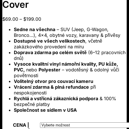
Cover
Cenové
$
69.00
–
$
199.00
rozmezí:
Sedne na všechna
– SUV (Jeep, G-Wagon,
$69.00
Bronco…), 4x4, obytné vozy, karavany & přívěsy
až
Dostupné ve všech velikostech
, včetně
$199.00
zakázkového provedení na míru
Doprava zdarma po celém světě
(6–12 pracovních
dnů)
Vysoce kvalitní vinyl námořní kvality, PU kůže,
PVC,
nebo
Polyester
– vodotěsný & odolný vůči
povětrnosti
Volitelný otvor pro couvací kameru
Vrácení zdarma & plná refundace
při
nespokojenosti
Rychlá a vstřícná zákaznická podpora
& 100%
bezpečné platby
Společnost se sídlem v USA
CENA |