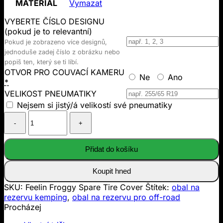
MATERIÁL
Vymazat
VYBERTE ČÍSLO DESIGNU
(pokud je to relevantní)
Pokud je zobrazeno více designů,
jednoduše zadej číslo z obrázku nebo
popiš ten, který se ti líbí.
OTVOR PRO COUVACÍ KAMERU
Ne
Ano
*
VELIKOST PNEUMATIKY
Nejsem si jistý/á velikostí své pneumatiky
Množství
Feelin
Froggy
Spare
Přidat do košíku
Tire
Cover
Koupit hned
SKU:
Feelin Froggy Spare Tire Cover
Štítek:
obal na
rezervu kemping
,
obal na rezervu pro off-road
Procházej