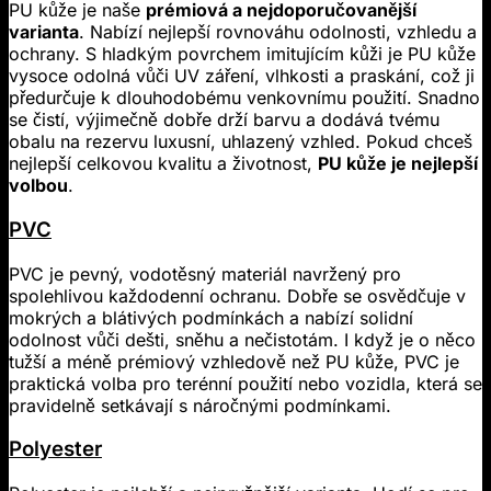
PU kůže je naše
prémiová a nejdoporučovanější
varianta
. Nabízí nejlepší rovnováhu odolnosti, vzhledu a
ochrany. S hladkým povrchem imitujícím kůži je PU kůže
vysoce odolná vůči UV záření, vlhkosti a praskání, což ji
předurčuje k dlouhodobému venkovnímu použití. Snadno
se čistí, výjimečně dobře drží barvu a dodává tvému
obalu na rezervu luxusní, uhlazený vzhled. Pokud chceš
nejlepší celkovou kvalitu a životnost,
PU kůže je nejlepší
volbou
.
PVC
PVC je pevný, vodotěsný materiál navržený pro
spolehlivou každodenní ochranu. Dobře se osvědčuje v
mokrých a blátivých podmínkách a nabízí solidní
odolnost vůči dešti, sněhu a nečistotám. I když je o něco
tužší a méně prémiový vzhledově než PU kůže, PVC je
praktická volba pro terénní použití nebo vozidla, která se
pravidelně setkávají s náročnými podmínkami.
Polyester