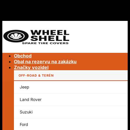
Přeskočit
DOPRAVA ZDARMA PO CELÉM SVĚTĚ
na
DOPRAVA ZDARMA PO CELÉM SVĚTĚ
obsah
Obchod
Obal na rezervu na zakázku
Značky vozidel
OFF-ROAD & TERÉN
Jeep
Hledat:
Land Rover
Suzuki
Ford