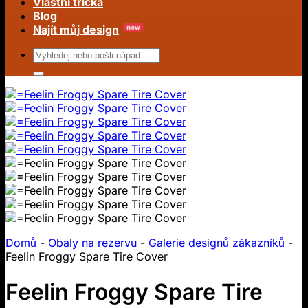
Vlastní trička
Blog
Najít můj design
Hledat:
Domů
-
Obaly na rezervu
-
Galerie designů zákazníků
-
Feelin Froggy Spare Tire Cover
Feelin Froggy Spare Tire