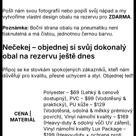
Pošli nám svou fotografii nebo popiš svůj nápad a my
vytvoříme vlastní design obalu na rezervu pro
ZDARMA
.
Poznámka:
Boční strana obalu na pneumatiku není
tisknutelná a má čistou, jednotnou černou barvu.
Nečekej – objednej si svůj dokonalý
obal na rezervu ještě dnes
Připoj se ke stovkám spokojených zákazníků, kteří nám
důvěřují pro kvalitu, přesné uchycení a styl. Objednej teď!
Polyester – $69 (Lehký & cenově
dostupný), PVC – $99 (Vodotěsný &
praktický), PU kůže – $129
(Vodotěsná, odolná & měkký prémiový
CENA |
povrch), Vinyl námořní kvality – $169
MATERIÁL
(Heavy-duty & odolný vůči UV záření),
Vinyl námořní kvality Lux Package –
$199 (Heavy-duty + ochrana proti