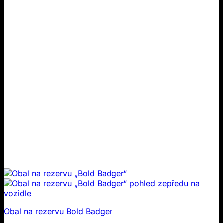
Možnosti
lze
zvolit
na
stránce
produktu
Obal na rezervu Bold Badger