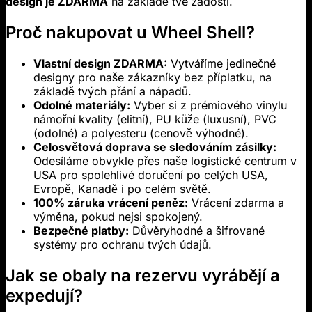
design je ZDARMA
na základě tvé žádosti.
Proč nakupovat u Wheel Shell?
Vlastní design ZDARMA:
Vytváříme jedinečné
designy pro naše zákazníky bez příplatku, na
základě tvých přání a nápadů.
Odolné materiály:
Vyber si z prémiového vinylu
námořní kvality (elitní), PU kůže (luxusní), PVC
(odolné) a polyesteru (cenově výhodné).
Celosvětová doprava se sledováním zásilky:
Odesíláme obvykle přes naše logistické centrum v
USA pro spolehlivé doručení po celých USA,
Evropě, Kanadě i po celém světě.
100% záruka vrácení peněz:
Vrácení zdarma a
výměna, pokud nejsi spokojený.
Bezpečné platby:
Důvěryhodné a šifrované
systémy pro ochranu tvých údajů.
Jak se obaly na rezervu vyrábějí a
expedují?