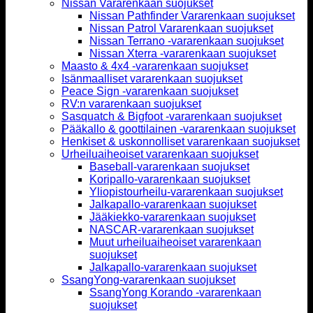
Nissan Vararenkaan suojukset
Nissan Pathfinder Vararenkaan suojukset
Nissan Patrol Vararenkaan suojukset
Nissan Terrano -vararenkaan suojukset
Nissan Xterra -vararenkaan suojukset
Maasto & 4x4 -vararenkaan suojukset
Isänmaalliset vararenkaan suojukset
Peace Sign -vararenkaan suojukset
RV:n vararenkaan suojukset
Sasquatch & Bigfoot -vararenkaan suojukset
Pääkallo & goottilainen -vararenkaan suojukset
Henkiset & uskonnolliset vararenkaan suojukset
Urheiluaiheoiset vararenkaan suojukset
Baseball-vararenkaan suojukset
Koripallo-vararenkaan suojukset
Yliopistourheilu-vararenkaan suojukset
Jalkapallo-vararenkaan suojukset
Jääkiekko-vararenkaan suojukset
NASCAR-vararenkaan suojukset
Muut urheiluaiheoiset vararenkaan
suojukset
Jalkapallo-vararenkaan suojukset
SsangYong-vararenkaan suojukset
SsangYong Korando -vararenkaan
suojukset