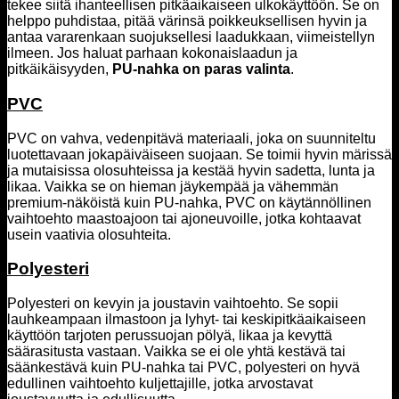
tekee siitä ihanteellisen pitkäaikaiseen ulkokäyttöön. Se on
helppo puhdistaa, pitää värinsä poikkeuksellisen hyvin ja
antaa vararenkaan suojuksellesi laadukkaan, viimeistellyn
ilmeen. Jos haluat parhaan kokonaislaadun ja
pitkäikäisyyden,
PU-nahka on paras valinta
.
PVC
PVC on vahva, vedenpitävä materiaali, joka on suunniteltu
luotettavaan jokapäiväiseen suojaan. Se toimii hyvin märissä
ja mutaisissa olosuhteissa ja kestää hyvin sadetta, lunta ja
likaa. Vaikka se on hieman jäykempää ja vähemmän
premium-näköistä kuin PU-nahka, PVC on käytännöllinen
vaihtoehto maastoajoon tai ajoneuvoille, jotka kohtaavat
usein vaativia olosuhteita.
Polyesteri
Polyesteri on kevyin ja joustavin vaihtoehto. Se sopii
lauhkeampaan ilmastoon ja lyhyt- tai keskipitkäaikaiseen
käyttöön tarjoten perussuojan pölyä, likaa ja kevyttä
säärasitusta vastaan. Vaikka se ei ole yhtä kestävä tai
säänkestävä kuin PU-nahka tai PVC, polyesteri on hyvä
edullinen vaihtoehto kuljettajille, jotka arvostavat