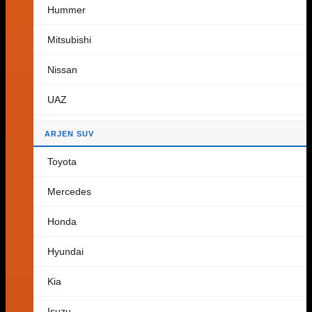
Hummer
Palaa kauppaan
Mitsubishi
Ostoskori
Nissan
UAZ
Ostoskorissa ei ole tuotteita.
ARJEN SUV
Palaa kauppaan
Toyota
Mercedes
Honda
Hyundai
Kia
Isuzu