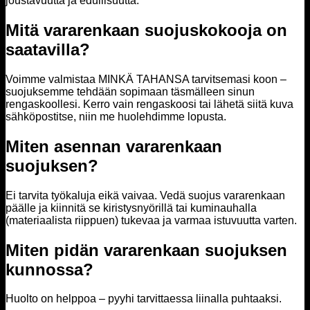
joustavuutta ja edullisuutta.
Mitä vararenkaan suojuskokooja on
saatavilla?
Voimme valmistaa MINKÄ TAHANSA tarvitsemasi koon –
suojuksemme tehdään sopimaan täsmälleen sinun
rengaskoollesi. Kerro vain rengaskoosi tai lähetä siitä kuva
sähköpostitse, niin me huolehdimme lopusta.
Miten asennan vararenkaan
suojuksen?
Ei tarvita työkaluja eikä vaivaa. Vedä suojus vararenkaan
päälle ja kiinnitä se kiristysnyörillä tai kuminauhalla
(materiaalista riippuen) tukevaa ja varmaa istuvuutta varten.
Miten pidän vararenkaan suojuksen
kunnossa?
Huolto on helppoa – pyyhi tarvittaessa liinalla puhtaaksi.