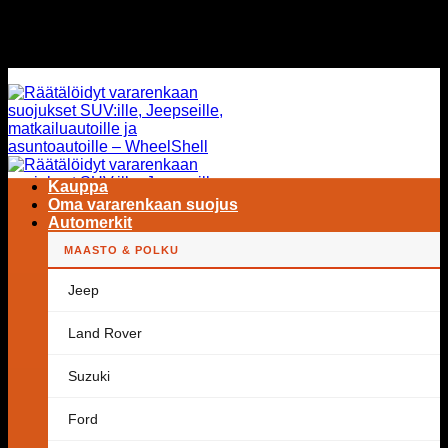
Siirry
ILMAINEN TOIMITUS MAAILMANLAAJUISESTI
sisältöön
ILMAINEN TOIMITUS MAAILMANLAAJUISESTI
Kauppa
Oma vararenkaan suojus
Automerkit
MAASTO & POLKU
Hae:
Jeep
Land Rover
Suzuki
Ford
Ostoskorissa ei ole tuotteita.