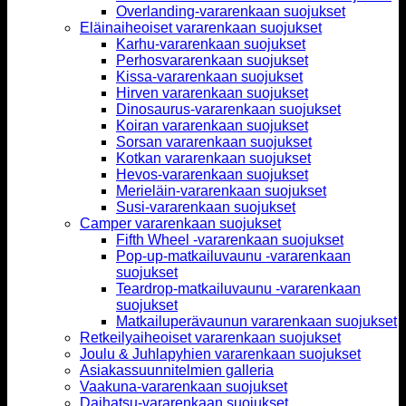
Overlanding-vararenkaan suojukset
Eläinaiheoiset vararenkaan suojukset
Karhu-vararenkaan suojukset
Perhosvararenkaan suojukset
Kissa-vararenkaan suojukset
Hirven vararenkaan suojukset
Dinosaurus-vararenkaan suojukset
Koiran vararenkaan suojukset
Sorsan vararenkaan suojukset
Kotkan vararenkaan suojukset
Hevos-vararenkaan suojukset
Merieläin-vararenkaan suojukset
Susi-vararenkaan suojukset
Camper vararenkaan suojukset
Fifth Wheel -vararenkaan suojukset
Pop-up-matkailuvaunu -vararenkaan
suojukset
Teardrop-matkailuvaunu -vararenkaan
suojukset
Matkailuperävaunun vararenkaan suojukset
Retkeilyaiheoiset vararenkaan suojukset
Joulu & Juhlapyhien vararenkaan suojukset
Asiakassuunnitelmien galleria
Vaakuna-vararenkaan suojukset
Daihatsu-vararenkaan suojukset