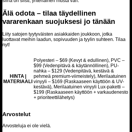
siinä on siisti, yhtenäinen musta väri.
Älä odota – tilaa täydellinen
vararenkaan suojuksesi jo tänään
Liity satojen tyytyväisten asiakkaiden joukkoon, jotka
luottavat meihin laadun, sopivuuden ja tyylin suhteen. Tilaa
nyt!
Polyesteri – $69 (Kevyt & edullinen), PVC –
$99 (Vedenpitävä & käytännöllinen), PU-
nahka – $129 (Vedenpitävä, kestävä &
HINTA |
pehmeä premium-viimeistely), Merilaatuinen
MATERIAALI
vinyyli – $169 (Raskaaseen käyttöön & UV-
kestävä), Merilaatuinen vinyyli Lux-paketti –
$199 (Raskaaseen käyttöön + varkaudenesto
+ prioriteettilähetys)
Arvostelut
Arvosteluja ei ole vielä.