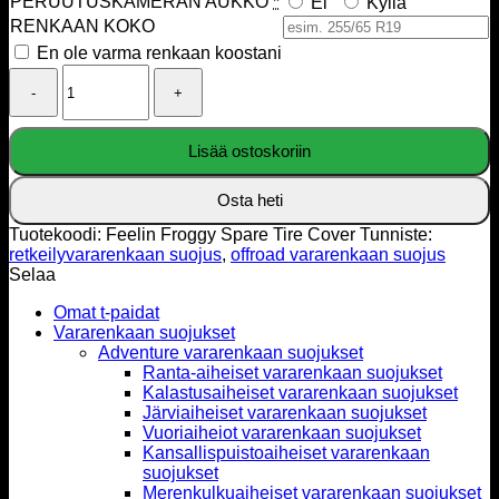
PERUUTUSKAMERAN AUKKO
*
Ei
Kyllä
RENKAAN KOKO
En ole varma renkaan koostani
Feelin
Froggy
Spare
Tire
Lisää ostoskoriin
Cover
määrä
Osta heti
Tuotekoodi:
Feelin Froggy Spare Tire Cover
Tunniste:
retkeilyvararenkaan suojus
,
offroad vararenkaan suojus
Selaa
Omat t-paidat
Vararenkaan suojukset
Adventure vararenkaan suojukset
Ranta-aiheiset vararenkaan suojukset
Kalastusaiheiset vararenkaan suojukset
Järviaiheiset vararenkaan suojukset
Vuoriaiheiot vararenkaan suojukset
Kansallispuistoaiheiset vararenkaan
suojukset
Merenkulkuaiheiset vararenkaan suojukset