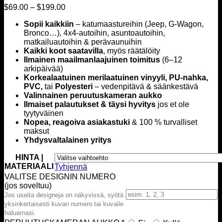
Hintahaarukka:
$
69.00
–
$
199.00
$69.00
Sopii kaikkiin
– katumaastureihin (Jeep, G-Wagon,
–
Bronco…), 4x4-autoihin, asuntoautoihin,
$199.00
matkailuautoihin & perävaunuihin
Kaikki koot saatavilla
, myös räätälöity
Ilmainen maailmanlaajuinen toimitus
(6–12
arkipäivää)
Korkealaatuinen merilaatuinen vinyyli, PU-nahka,
PVC,
tai
Polyesteri
– vedenpitävä & säänkestävä
Valinnainen peruutuskameran aukko
Ilmaiset palautukset & täysi hyvitys
jos et ole
tyytyväinen
Nopea, reagoiva asiakastuki
& 100 % turvalliset
maksut
Yhdysvaltalainen yritys
HINTA |
MATERIAALI
Tyhjennä
VALITSE DESIGNIN NUMERO
(jos soveltuu)
Jos useita designeja on näkyvissä, syötä
yksinkertaisesti kuvan numero tai kuvaile
haluamasi.