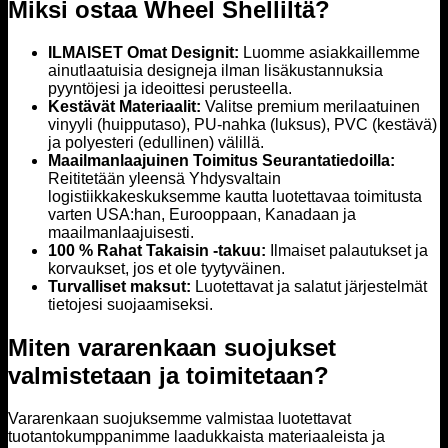
Miksi ostaa Wheel Shelliltä?
ILMAISET Omat Designit:
Luomme asiakkaillemme
ainutlaatuisia designeja ilman lisäkustannuksia
pyyntöjesi ja ideoittesi perusteella.
Kestävät Materiaalit:
Valitse premium merilaatuinen
vinyyli (huipputaso), PU-nahka (luksus), PVC (kestävä)
ja polyesteri (edullinen) välillä.
Maailmanlaajuinen Toimitus Seurantatiedoilla:
Reititetään yleensä Yhdysvaltain
logistiikkakeskuksemme kautta luotettavaa toimitusta
varten USA:han, Eurooppaan, Kanadaan ja
maailmanlaajuisesti.
100 % Rahat Takaisin -takuu:
Ilmaiset palautukset ja
korvaukset, jos et ole tyytyväinen.
Turvalliset maksut:
Luotettavat ja salatut järjestelmät
tietojesi suojaamiseksi.
Miten vararenkaan suojukset
valmistetaan ja toimitetaan?
Vararenkaan suojuksemme valmistaa luotettavat
tuotantokumppanimme laadukkaista materiaaleista ja