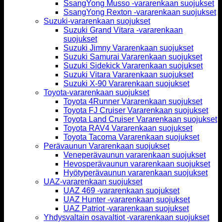
SsangYong Musso -vararenkaan suojukset
SsangYong Rexton -vararenkaan suojukset
Suzuki-vararenkaan suojukset
Suzuki Grand Vitara -vararenkaan
suojukset
Suzuki Jimny Vararenkaan suojukset
Suzuki Samurai Vararenkaan suojukset
Suzuki Sidekick Vararenkaan suojukset
Suzuki Vitara Vararenkaan suojukset
Suzuki X-90 Vararenkaan suojukset
Toyota-vararenkaan suojukset
Toyota 4Runner Vararenkaan suojukset
Toyota FJ Cruiser Vararenkaan suojukset
Toyota Land Cruiser Vararenkaan suojukset
Toyota RAV4 Vararenkaan suojukset
Toyota Tacoma Vararenkaan suojukset
Perävaunun Vararenkaan suojukset
Veneperävaunun vararenkaan suojukset
Hevosperävaunun vararenkaan suojukset
Hyötyperävaunun vararenkaan suojukset
UAZ-vararenkaan suojukset
UAZ 469 -vararenkaan suojukset
UAZ Hunter -vararenkaan suojukset
UAZ Patriot -vararenkaan suojukset
Yhdysvaltain osavaltiot -vararenkaan suojukset