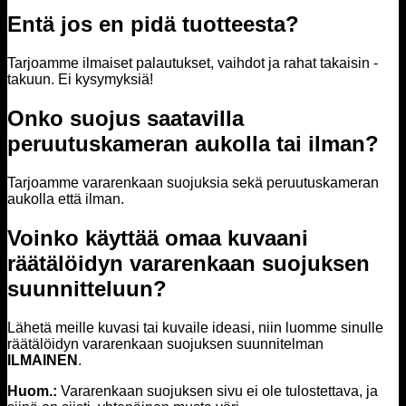
Entä jos en pidä tuotteesta?
Tarjoamme ilmaiset palautukset, vaihdot ja rahat takaisin -
takuun. Ei kysymyksiä!
Onko suojus saatavilla
peruutuskameran aukolla tai ilman?
Tarjoamme vararenkaan suojuksia sekä peruutuskameran
aukolla että ilman.
Voinko käyttää omaa kuvaani
räätälöidyn vararenkaan suojuksen
suunnitteluun?
Lähetä meille kuvasi tai kuvaile ideasi, niin luomme sinulle
räätälöidyn vararenkaan suojuksen suunnitelman
ILMAINEN
.
Huom.:
Vararenkaan suojuksen sivu ei ole tulostettava, ja