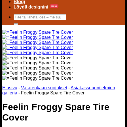
Blogi
Löydä designini
Hae:
Etusivu
-
Vararenkaan suojukset
-
Asiakassuunnitelmien
galleria
-
Feelin Froggy Spare Tire Cover
Feelin Froggy Spare Tire
Cover