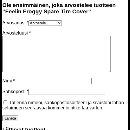
Ole ensimmäinen, joka arvostelee tuotteen
“Feelin Froggy Spare Tire Cover”
Arvosanasi
*
Arvosteluusi
*
Nimi
*
Sähköposti
*
Tallenna nimeni, sähköpostiosoitteeni ja sivustoni tähän
selaimeen seuraavaa kommentointikertaa varten.
Liittyvät tuotteet