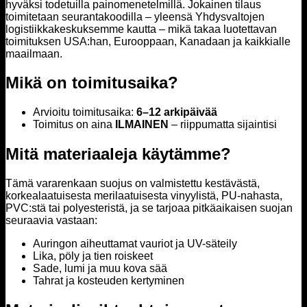
hyväksi todetuilla painomenetelmillä. Jokainen tilaus
toimitetaan seurantakoodilla – yleensä Yhdysvaltojen
logistiikkakeskuksemme kautta – mikä takaa luotettavan
toimituksen USA:han, Eurooppaan, Kanadaan ja kaikkialle
maailmaan.
Mikä on toimitusaika?
Arvioitu toimitusaika:
6–12 arkipäivää
Toimitus on aina
ILMAINEN
– riippumatta sijaintisi
Mitä materiaaleja käytämme?
Tämä vararenkaan suojus on valmistettu kestävästä,
korkealaatuisesta merilaatuisesta vinyylistä, PU-nahasta,
PVC:stä tai polyesteristä, ja se tarjoaa pitkäaikaisen suojan
seuraavia vastaan:
Auringon aiheuttamat vauriot ja UV-säteily
Lika, pöly ja tien roiskeet
Sade, lumi ja muu kova sää
Tahrat ja kosteuden kertyminen