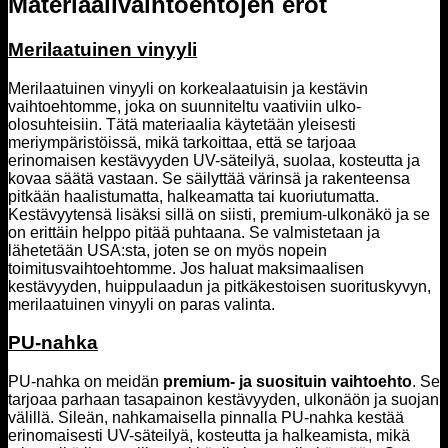
Materiaalivaihtoehtojen erot
Merilaatuinen vinyyli
Merilaatuinen vinyyli on korkealaatuisin ja kestävin
vaihtoehtomme, joka on suunniteltu vaativiin ulko-
olosuhteisiin. Tätä materiaalia käytetään yleisesti
meriympäristöissä, mikä tarkoittaa, että se tarjoaa
erinomaisen kestävyyden UV-säteilyä, suolaa, kosteutta ja
kovaa säätä vastaan. Se säilyttää värinsä ja rakenteensa
pitkään haalistumatta, halkeamatta tai kuoriutumatta.
Kestävyytensä lisäksi sillä on siisti, premium-ulkonäkö ja se
on erittäin helppo pitää puhtaana. Se valmistetaan ja
lähetetään USA:sta, joten se on myös nopein
toimitusvaihtoehtomme. Jos haluat maksimaalisen
kestävyyden, huippulaadun ja pitkäkestoisen suorituskyvyn,
merilaatuinen vinyyli on paras valinta.
PU-nahka
PU-nahka on meidän
premium- ja suosituin vaihtoehto
. Se
tarjoaa parhaan tasapainon kestävyyden, ulkonäön ja suojan
välillä. Sileän, nahkamaisella pinnalla PU-nahka kestää
erinomaisesti UV-säteilyä, kosteutta ja halkeamista, mikä