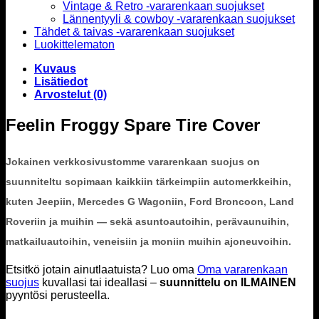
Vintage & Retro -vararenkaan suojukset
Lännentyyli & cowboy -vararenkaan suojukset
Tähdet & taivas -vararenkaan suojukset
Luokittelematon
Kuvaus
Lisätiedot
Arvostelut (0)
Feelin Froggy Spare Tire Cover
Jokainen verkkosivustomme vararenkaan suojus on
suunniteltu sopimaan kaikkiin tärkeimpiin automerkkeihin,
kuten Jeepiin, Mercedes G Wagoniin, Ford Broncoon, Land
Roveriin ja muihin — sekä asuntoautoihin, perävaunuihin,
matkailuautoihin, veneisiin ja moniin muihin ajoneuvoihin.
Etsitkö jotain ainutlaatuista? Luo oma
Oma vararenkaan
suojus
kuvallasi tai ideallasi –
suunnittelu on ILMAINEN
pyyntösi perusteella.