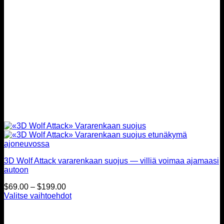
3D Wolf Attack vararenkaan suojus — villiä voimaa ajamaasi
autoon
Hintahaarukka:
$
69.00
–
$
199.00
$69.00
Valitse vaihtoehdot
Tällä
–
tuotteella
$199.00
on