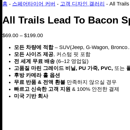
홈
-
스페어타이어 커버
-
고객 디자인 갤러리
-
All Trai
All Trails Lead To Bacon S
$
69.00
–
$
199.00
가
격
모든 차량에 적합
– SUV(Jeep, G-Wagon, Bronc
범
모든 사이즈 제공
, 커스텀 핏 포함
위:
전 세계 무료 배송
(6–12 영업일)
$69.00
고품질 마린 그레이드 비닐, PU 가죽, PVC,
또는
~
후방 카메라 홀 옵션
$199.00
무료 반품 & 전액 환불
만족하지 않으실 경우
빠르고 신속한 고객 지원
& 100% 안전한 결제
미국 기반 회사