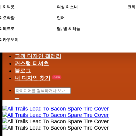
 & 빅풋
여성 & 소녀
크리
& 오싹함
인어
& 레트로
달, 별 & 하늘
& 카우보이
고객 디자인 갤러리
커스텀 티셔츠
블로그
내 디자인 찾기
검
색
어: