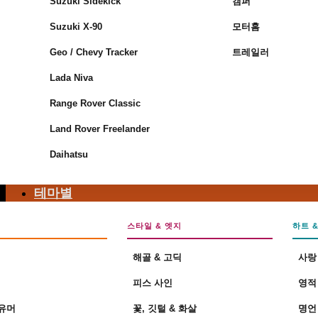
Suzuki Sidekick
캠퍼
장바구니에 상품이 없습니다.
Suzuki X-90
모터홈
쇼핑몰로 돌아가기
Geo / Chevy Tracker
트레일러
장바구니
Lada Niva
Range Rover Classic
Land Rover Freelander
Daihatsu
장바구니에 상품이 없습니다.
쇼핑몰로 돌아가기
테마별
스타일 & 엣지
하트 
해골 & 고딕
사랑
피스 사인
영적
 유머
꽃, 깃털 & 화살
명언