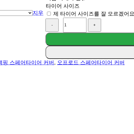
타이어 사이즈
지우
제 타이어 사이즈를 잘 모르겠어
All
Trails
Lead
To
Bacon
Spare
Tire
캠핑 스페어타이어 커버
,
오프로드 스페어타이어 커버
Cover
수
량