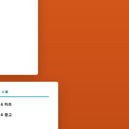
& 소울
 & 하트
 & 종교