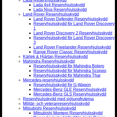
Lada Reservhjulsskydd
Lada 4x4 Reservhjulsskydd
Lada Niva Reservhjulsskydd
Land Rover Reservhjulsskydd
Land Rover Defender Reservhjulsskydd
Reservhjulsskydd för Land Rover Discovery
1
Land Rover Discovery 2 Reservhjulsskydd
Reservhjulsskydd för Land Rover Discovery
3
Land Rover Freelander Reservhjulsskydd
Range Rover Classic Reservhjulsskydd
Kärlek & Hjärtan Reservhjulsskydd
Mahindra Reservhjulsskydd
Reservhjulsskydd för Mahindra Bolero
Reservhjulsskydd för Mahindra Scorpio
Reservhjulsskydd för Mahindra Thar
Mercedes-reservhjulsskydd
Reservhjulsskydd för G-Wagon
Mercedes-Benz GLE Reservhjulsskydd
Mercedes-Benz GLS Reservhjulsskydd
Reservhjulsskydd med sjöjungfrutema
Militär- och veteranreservhjulsskydd
Mitsubishi Reservhjulsskydd
Mitsubishi Montero Reservhjulsskydd