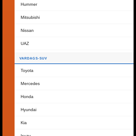
Hummer
Tillbaka till butiken
Mitsubishi
Varukorg
Nissan
UAZ
Inga produkter i varukorgen.
VARDAGS-SUV
Tillbaka till butiken
Toyota
Mercedes
Honda
Hyundai
Kia
Isuzu