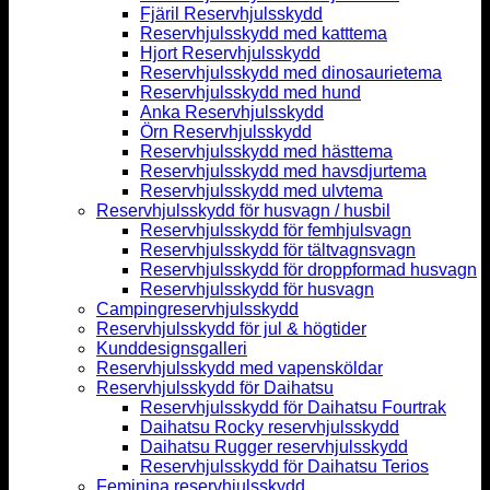
Fjäril Reservhjulsskydd
Reservhjulsskydd med katttema
Hjort Reservhjulsskydd
Reservhjulsskydd med dinosaurietema
Reservhjulsskydd med hund
Anka Reservhjulsskydd
Örn Reservhjulsskydd
Reservhjulsskydd med hästtema
Reservhjulsskydd med havsdjurtema
Reservhjulsskydd med ulvtema
Reservhjulsskydd för husvagn / husbil
Reservhjulsskydd för femhjulsvagn
Reservhjulsskydd för tältvagnsvagn
Reservhjulsskydd för droppformad husvagn
Reservhjulsskydd för husvagn
Campingreservhjulsskydd
Reservhjulsskydd för jul & högtider
Kunddesignsgalleri
Reservhjulsskydd med vapensköldar
Reservhjulsskydd för Daihatsu
Reservhjulsskydd för Daihatsu Fourtrak
Daihatsu Rocky reservhjulsskydd
Daihatsu Rugger reservhjulsskydd
Reservhjulsskydd för Daihatsu Terios
Feminina reservhjulsskydd