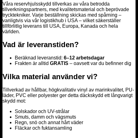
Våra reservhjulsskydd tillverkas av våra betrodda
tillverkningspartners, med kvalitetsmaterial och beprövade
trycktekniker. Varje beställning skickas med spårning –
vanligtvis via vår logistikhub i USA – vilket säkerställer
tillförlitlig leverans till USA, Europa, Kanada och hela
världen.
Vad är leveranstiden?
Beräknad leveranstid:
6–12 arbetsdagar
Frakten är alltid
GRATIS
– oavsett var du befinner dig
Vilka material använder vi?
Tillverkad av hållbar, högkvalitativ vinyl av marinkvalitet, PU-
läder, PVC eller polyester ger detta däckskydd ett långvarigt
skydd mot:
Solskador och UV-strålar
Smuts, damm och vägsmuts
Regn, snö och annat hårt väder
Fläckar och fuktansamling