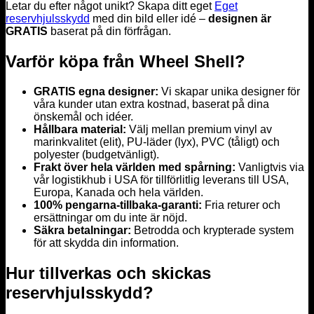
Letar du efter något unikt? Skapa ditt eget
Eget
reservhjulsskydd
med din bild eller idé –
designen är
GRATIS
baserat på din förfrågan.
Varför köpa från Wheel Shell?
GRATIS egna designer:
Vi skapar unika designer för
våra kunder utan extra kostnad, baserat på dina
önskemål och idéer.
Hållbara material:
Välj mellan premium vinyl av
marinkvalitet (elit), PU-läder (lyx), PVC (tåligt) och
polyester (budgetvänligt).
Frakt över hela världen med spårning:
Vanligtvis via
vår logistikhub i USA för tillförlitlig leverans till USA,
Europa, Kanada och hela världen.
100% pengarna-tillbaka-garanti:
Fria returer och
ersättningar om du inte är nöjd.
Säkra betalningar:
Betrodda och krypterade system
för att skydda din information.
Hur tillverkas och skickas
reservhjulsskydd?