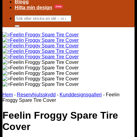
Blogg
Hitta min design
Sök
efter:
Hem
-
Reservhjulsskydd
-
Kunddesignsgalleri
-
Feelin
Froggy Spare Tire Cover
Feelin Froggy Spare Tire
Cover