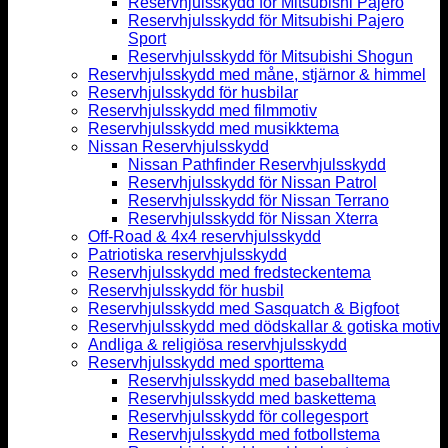
Reservhjulsskydd för Mitsubishi Pajero
Reservhjulsskydd för Mitsubishi Pajero
Sport
Reservhjulsskydd för Mitsubishi Shogun
Reservhjulsskydd med måne, stjärnor & himmel
Reservhjulsskydd för husbilar
Reservhjulsskydd med filmmotiv
Reservhjulsskydd med musikktema
Nissan Reservhjulsskydd
Nissan Pathfinder Reservhjulsskydd
Reservhjulsskydd för Nissan Patrol
Reservhjulsskydd för Nissan Terrano
Reservhjulsskydd för Nissan Xterra
Off-Road & 4x4 reservhjulsskydd
Patriotiska reservhjulsskydd
Reservhjulsskydd med fredsteckentema
Reservhjulsskydd för husbil
Reservhjulsskydd med Sasquatch & Bigfoot
Reservhjulsskydd med dödskallar & gotiska motiv
Andliga & religiösa reservhjulsskydd
Reservhjulsskydd med sporttema
Reservhjulsskydd med baseballtema
Reservhjulsskydd med baskettema
Reservhjulsskydd för collegesport
Reservhjulsskydd med fotbollstema