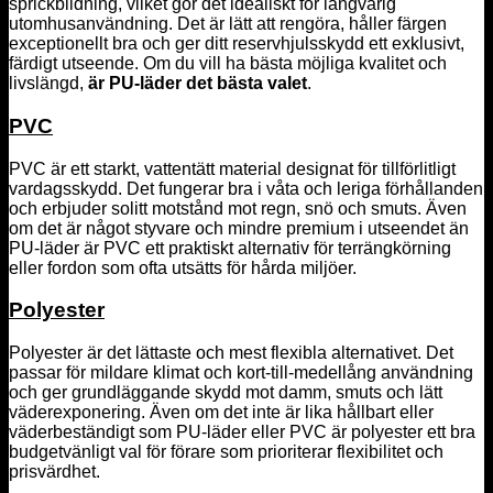
sprickbildning, vilket gör det idealiskt för långvarig
utomhusanvändning. Det är lätt att rengöra, håller färgen
exceptionellt bra och ger ditt reservhjulsskydd ett exklusivt,
färdigt utseende. Om du vill ha bästa möjliga kvalitet och
livslängd,
är PU-läder det bästa valet
.
PVC
PVC är ett starkt, vattentätt material designat för tillförlitligt
vardagsskydd. Det fungerar bra i våta och leriga förhållanden
och erbjuder solitt motstånd mot regn, snö och smuts. Även
om det är något styvare och mindre premium i utseendet än
PU-läder är PVC ett praktiskt alternativ för terrängkörning
eller fordon som ofta utsätts för hårda miljöer.
Polyester
Polyester är det lättaste och mest flexibla alternativet. Det
passar för mildare klimat och kort-till-medellång användning
och ger grundläggande skydd mot damm, smuts och lätt
väderexponering. Även om det inte är lika hållbart eller
väderbeständigt som PU-läder eller PVC är polyester ett bra
budgetvänligt val för förare som prioriterar flexibilitet och
prisvärdhet.