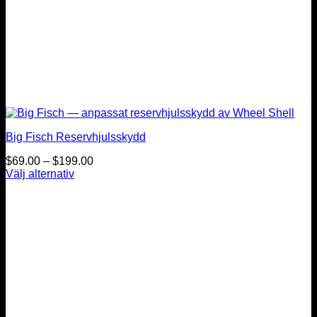
Big Fisch Reservhjulsskydd
Prisintervall:
$
69.00
–
$
199.00
$69.00
Välj alternativ
Den
till
här
$199.00
produkten
har
flera
varianter.
De
olika
alternativen
kan
väljas