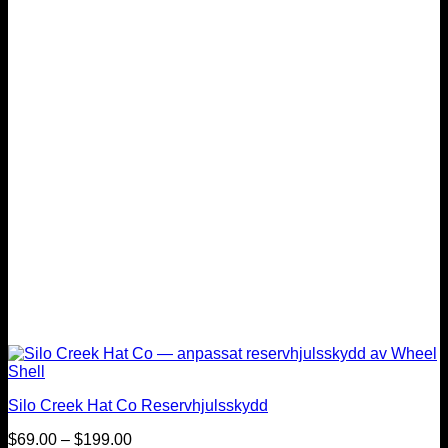
varianter.
De
olika
alternativen
kan
väljas
på
produktsidan
Silo Creek Hat Co Reservhjulsskydd
Prisintervall:
$
69.00
–
$
199.00