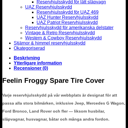
Reservhjulsskydd för lätt släpvagn
UAZ Reservhjulsskydd
Reservhjulsskydd för UAZ 469
UAZ Hunter Reservhjulsskydd
UAZ Patriot Reservhjulsskydd
Reservhjulsskydd för amerikanska delstater
Vintage & Retro Reservhjulsskydd
Western & Cowboy Reservhjulsskydd
Stjärnor & himmel reservhjulsskydd
Okategoriserad
Beskrivning
Ytterligare information
Recensioner (0)
Feelin Froggy Spare Tire Cover
Varje reservhjulsskydd på vår webbplats är designat för att
passa alla stora bilmärken, inklusive Jeep, Mercedes G Wagon,
Ford Bronco, Land Rover och fler — liksom husbilar,
släpvagnar, husvagnar, båtar och många andra fordon.