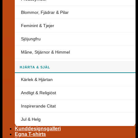
Blommor, Fjädrar & Pilar
Feminint & Tjejer
Sjöjungfru
Måne, Stjärnor & Himmel
HJÄRTA & SJÄL
Kärlek & Hjärtan
Andligt & Religiöst
Inspirerande Citat
Jul & Helg
Kunddesignsgalleri
Egna T-shirts