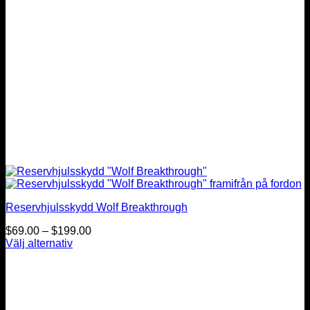
på
produktsidan
Reservhjulsskydd Wolf Breakthrough
Prisintervall:
$
69.00
–
$
199.00
$69.00
Välj alternativ
Den
till
här
$199.00
produkten
har
flera