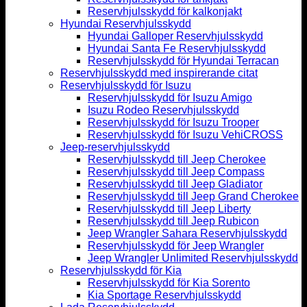
Reservhjulsskydd för kalkonjakt
Hyundai Reservhjulsskydd
Hyundai Galloper Reservhjulsskydd
Hyundai Santa Fe Reservhjulsskydd
Reservhjulsskydd för Hyundai Terracan
Reservhjulsskydd med inspirerande citat
Reservhjulsskydd för Isuzu
Reservhjulsskydd för Isuzu Amigo
Isuzu Rodeo Reservhjulsskydd
Reservhjulsskydd för Isuzu Trooper
Reservhjulsskydd för Isuzu VehiCROSS
Jeep-reservhjulsskydd
Reservhjulsskydd till Jeep Cherokee
Reservhjulsskydd till Jeep Compass
Reservhjulsskydd till Jeep Gladiator
Reservhjulsskydd till Jeep Grand Cherokee
Reservhjulsskydd till Jeep Liberty
Reservhjulsskydd till Jeep Rubicon
Jeep Wrangler Sahara Reservhjulsskydd
Reservhjulsskydd för Jeep Wrangler
Jeep Wrangler Unlimited Reservhjulsskydd
Reservhjulsskydd för Kia
Reservhjulsskydd för Kia Sorento
Kia Sportage Reservhjulsskydd