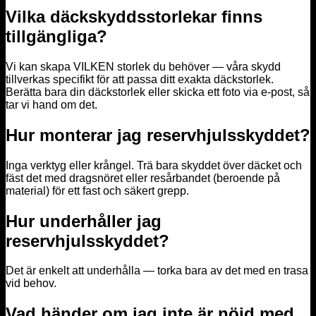
Vilka däckskyddsstorlekar finns
tillgängliga?
Vi kan skapa VILKEN storlek du behöver — våra skydd
tillverkas specifikt för att passa ditt exakta däckstorlek.
Berätta bara din däckstorlek eller skicka ett foto via e-post, så
tar vi hand om det.
Hur monterar jag reservhjulsskyddet?
Inga verktyg eller krångel. Trä bara skyddet över däcket och
fäst det med dragsnöret eller resårbandet (beroende på
material) för ett fast och säkert grepp.
Hur underhåller jag
reservhjulsskyddet?
Det är enkelt att underhålla — torka bara av det med en trasa
vid behov.
Vad händer om jag inte är nöjd med