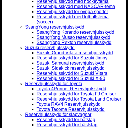
Reservhjulsskydd med hockeytema
Reservhjulsskydd med NASCAR-tema
Reservhjulsskydd för övriga sporter
Reservhjulsskydd med fotbollstema
(soccer)
SsangYong reservhjulsskydd
SsangYong Korando reservhjulsskydd
SsangYong Musso reservhjulsskydd
SsangYong Rexton reservhjulsskydd
Suzuki reservhjulsskydd
Suzuki Grand Vitara reservhjulsskydd
Reservhjulsskydd för Suzuki Jimny
Suzuki Samurai reservhjulsskydd
Suzuki Sidekick reservhjulsskydd
Reservhjulsskydd för Suzuki Vitara
Reservhjulsskydd för Suzuki X-90
Reservhjulsskydd för Toyota
Toyota 4Runner Reservhjulsskydd
Reservhjulsskydd för Toyota FJ Cruiser
Reservhjulsskydd för Toyota Land Cruiser
Toyota RAV4 Reservhjulsskydd
Toyota Tacoma Reservhjulsskydd
Reservhjulsskydd för släpvagnar
Reservhjulsskydd för båtsläp
Reservhjulsskydd för hästsläp