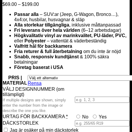
Prisintervall:
$
69.00
–
$
199.00
$69.00
Passar alla
– SUV:ar (Jeep, G-Wagon, Bronco…),
till
4x4:or, husbilar, husvagnar & släp
$199.00
Alla storlekar tillgängliga
, inklusive måttanpassad
Fri leverans över hela världen
(6–12 arbetsdagar)
Högkvalitativ vinyl av marinkvalitet, PU-läder, PVC,
eller
Polyester
– vattentät & väderbeständig
Valfritt hål för backkamera
Fria returer & full återbetalning
om du inte är nöjd
Snabb, responsiv kundtjänst
& 100% säkra
betalningar
Företag baserat i USA
PRIS |
MATERIAL
Rensa
VÄLJ DESIGNNUMMER (om
tillämpligt)
If multiple designs are shown, simply
enter the number from the image or
describe the one you like.
URTAG FÖR BACKKAMERA
*
No
Yes
DÄCKSTORLEK
Jag är osäker på min däckstorlek