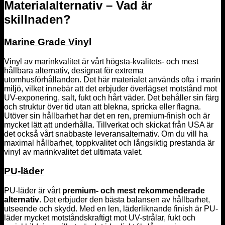
Materialalternativ – Vad är
skillnaden?
Marine Grade Vinyl
Vinyl av marinkvalitet är vårt högsta-kvalitets- och mest
hållbara alternativ, designat för extrema
utomhusförhållanden. Det här materialet används ofta i marin
miljö, vilket innebär att det erbjuder överlägset motstånd mot
UV-exponering, salt, fukt och hårt väder. Det behåller sin färg
och struktur över tid utan att blekna, spricka eller flagna.
Utöver sin hållbarhet har det en ren, premium-finish och är
mycket lätt att underhålla. Tillverkat och skickat från USA är
det också vårt snabbaste leveransalternativ. Om du vill ha
maximal hållbarhet, toppkvalitet och långsiktig prestanda är
vinyl av marinkvalitet det ultimata valet.
PU-läder
PU-läder är vårt
premium- och mest rekommenderade
alternativ
. Det erbjuder den bästa balansen av hållbarhet,
utseende och skydd. Med en len, läderliknande finish är PU-
läder mycket motståndskraftigt mot UV-strålar, fukt och