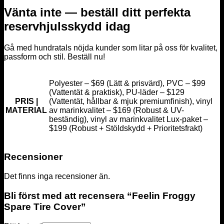
Vänta inte — beställ ditt perfekta
reservhjulsskydd idag
Gå med hundratals nöjda kunder som litar på oss för kvalitet,
passform och stil. Beställ nu!
Polyester – $69 (Lätt & prisvärd), PVC – $99
(Vattentät & praktisk), PU-läder – $129
PRIS |
(Vattentät, hållbar & mjuk premiumfinish), vinyl
MATERIAL
av marinkvalitet – $169 (Robust & UV-
beständig), vinyl av marinkvalitet Lux-paket –
$199 (Robust + Stöldskydd + Prioritetsfrakt)
Recensioner
Det finns inga recensioner än.
Bli först med att recensera “Feelin Froggy
Spare Tire Cover”