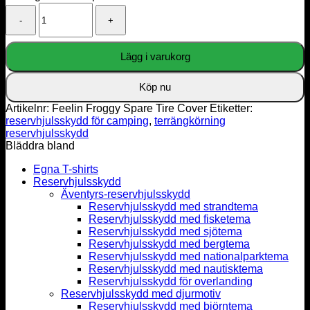
Feelin
Froggy
Spare
Tire
Lägg i varukorg
Cover
mängd
Köp nu
Artikelnr:
Feelin Froggy Spare Tire Cover
Etiketter:
reservhjulsskydd för camping
,
terrängkörning
reservhjulsskydd
Bläddra bland
Egna T-shirts
Reservhjulsskydd
Äventyrs-reservhjulsskydd
Reservhjulsskydd med strandtema
Reservhjulsskydd med fisketema
Reservhjulsskydd med sjötema
Reservhjulsskydd med bergtema
Reservhjulsskydd med nationalparktema
Reservhjulsskydd med nautisktema
Reservhjulsskydd för overlanding
Reservhjulsskydd med djurmotiv
Reservhjulsskydd med björntema