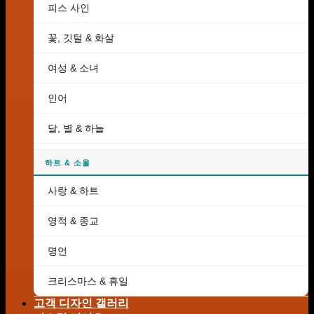
피스 사인
꽃, 깃털 & 화살
여성 & 소녀
인어
달, 별 & 하늘
하트 & 소울
사랑 & 하트
영적 & 종교
명언
크리스마스 & 휴일
고객 디자인 갤러리