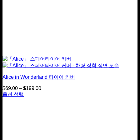
니
다.
상
품
페
이
지
에
서
옵
션
을
Alice in Wonderland 타이어 커버
선
택
$
69.00
–
$
199.00
가
하
옵션 선택
격
이
실
범
상
수
위:
품
있
$69.00
~
에
습
$199.00
는
니
여
다
러