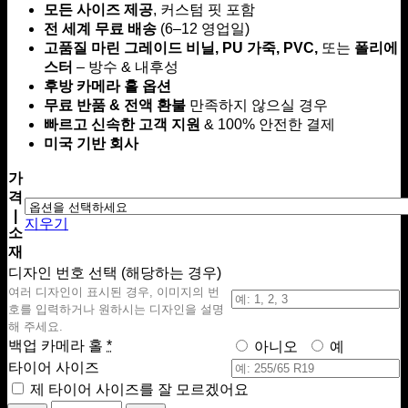
모든 사이즈 제공
, 커스텀 핏 포함
$69.00
전 세계 무료 배송
(6–12 영업일)
~
고품질 마린 그레이드 비닐, PU 가죽, PVC,
$199.00
또는
폴리에
스터
– 방수 & 내후성
후방 카메라 홀 옵션
무료 반품 & 전액 환불
만족하지 않으실 경우
빠르고 신속한 고객 지원
& 100% 안전한 결제
미국 기반 회사
가
격
|
지우기
소
재
디자인 번호 선택 (해당하는 경우)
여러 디자인이 표시된 경우, 이미지의 번
호를 입력하거나 원하시는 디자인을 설명
해 주세요.
백업 카메라 홀
*
아니오
예
타이어 사이즈
제 타이어 사이즈를 잘 모르겠어요
Oak