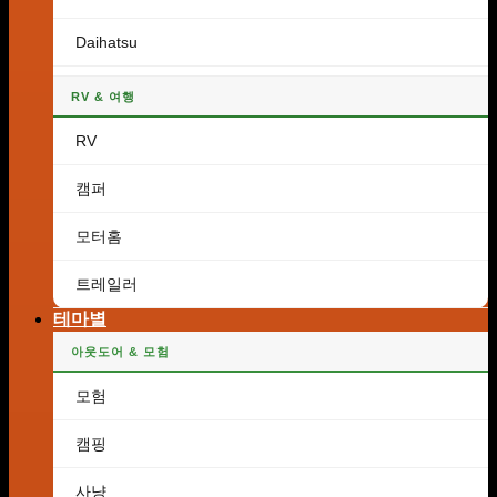
Daihatsu
RV & 여행
RV
캠퍼
모터홈
트레일러
테마별
아웃도어 & 모험
모험
캠핑
사냥