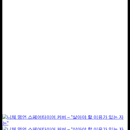
품
수
$69.00
~
에
있
$199.00
는
습
여
니
러
다
옵
션
이
있
습
니
다.
상
품
페
이
지
에
서
옵
션