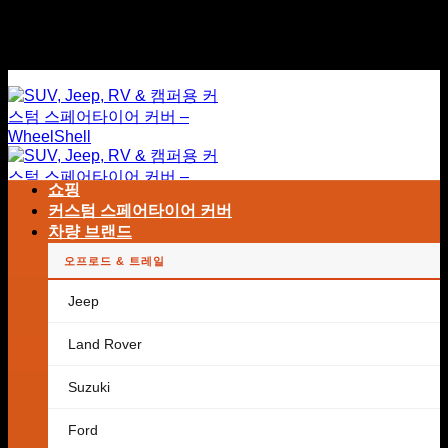
본
전 세계 무료 배송
문
전 세계 무료 배송
으
로
건
너
뛰
기
쇼핑
커스텀 스페어타이어 커버
차량 브랜드
오프로드 & 트레일
검
색
Jeep
어:
Land Rover
Suzuki
장바구니에 상품이 없습니다.
Ford