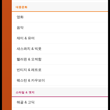
대중문화
영화
음악
재미 & 유머
새스콰치 & 빅풋
핼러윈 & 오싹함
빈티지 & 레트로
웨스턴 & 카우보이
스타일 & 엣지
해골 & 고딕