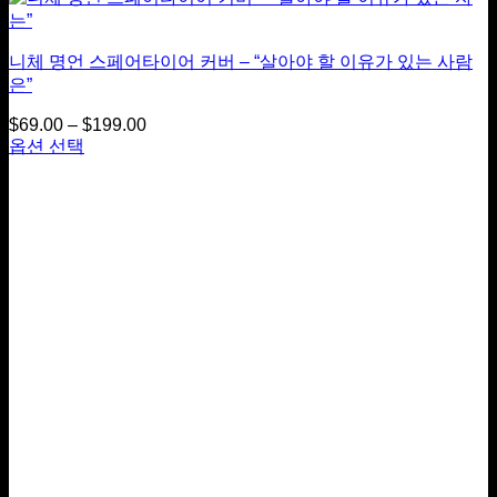
을
선
택
니체 명언 스페어타이어 커버 – “살아야 할 이유가 있는 사람
하
은”
실
수
$
69.00
–
$
199.00
가
있
옵션 선택
격
이
습
범
상
니
위:
품
다
$69.00
~
에
$199.00
는
여
러
옵
션
이
있
습
니
다.
상