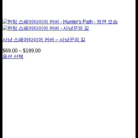
사냥 스페어타이어 커버 – 사냥꾼의 길
$
69.00
–
$
199.00
가
옵션 선택
격
이
범
상
위:
품
$69.00
~
에
$199.00
는
여
러
옵
션
이
있
습