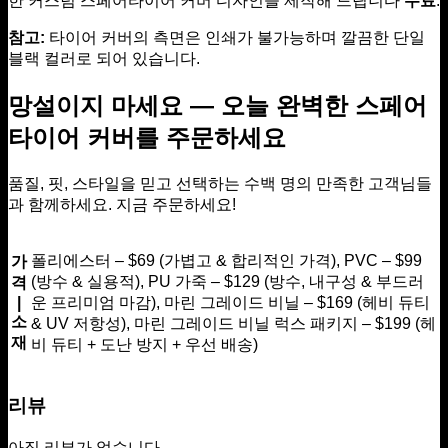
한 커스텀 스페어타이어 커버 디자인을 제작해 드립니다
무료
.
참고:
타이어 커버의 측면은 인쇄가 불가능하며 깔끔한 단일
블랙 컬러로 되어 있습니다.
망설이지 마세요 — 오늘 완벽한 스페어
타이어 커버를 주문하세요
품질, 핏, 스타일을 믿고 선택하는 수백 명의 만족한 고객님들
과 함께하세요. 지금 주문하세요!
폴리에스터 – $69 (가볍고 & 합리적인 가격), PVC – $99
가
(방수 & 실용적), PU 가죽 – $129 (방수, 내구성 & 부드러
격
|
운 프리미엄 마감), 마린 그레이드 비닐 – $169 (헤비 듀티
소
& UV 저항성), 마린 그레이드 비닐 럭스 패키지 – $199 (헤
재
비 듀티 + 도난 방지 + 우선 배송)
리뷰
아직 리뷰가 없습니다.