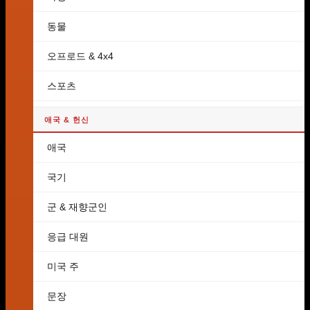
동물
오프로드 & 4x4
스포츠
애국 & 헌신
애국
국기
군 & 재향군인
응급 대원
미국 주
문장