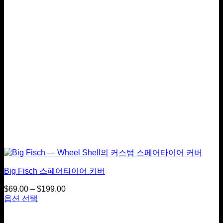
옵
션
이
있
습
니
다.
상
품
페
이
지
에
서
옵
션
Big Fisch 스페어타이어 커버
을
선
$
69.00
–
$
199.00
가
택
옵션 선택
격
이
하
범
상
실
위: