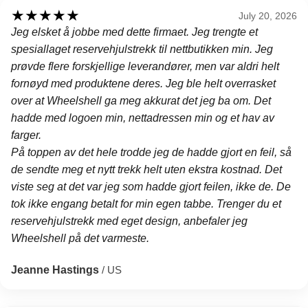
★
★
★
★
★
July 20, 2026
Jeg elsket å jobbe med dette firmaet. Jeg trengte et
spesiallaget reservehjulstrekk til nettbutikken min. Jeg
prøvde flere forskjellige leverandører, men var aldri helt
fornøyd med produktene deres. Jeg ble helt overrasket
over at Wheelshell ga meg akkurat det jeg ba om. Det
hadde med logoen min, nettadressen min og et hav av
farger.
På toppen av det hele trodde jeg de hadde gjort en feil, så
de sendte meg et nytt trekk helt uten ekstra kostnad. Det
viste seg at det var jeg som hadde gjort feilen, ikke de. De
tok ikke engang betalt for min egen tabbe. Trenger du et
reservehjulstrekk med eget design, anbefaler jeg
Wheelshell på det varmeste.
Jeanne Hastings
/ US