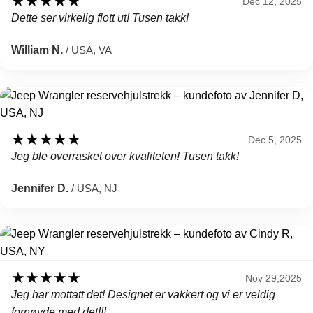
★
★
★
★
★
Dec 12, 2025
Dette ser virkelig flott ut! Tusen takk!
William N.
/ USA, VA
★
★
★
★
★
Dec 5, 2025
Jeg ble overrasket over kvaliteten! Tusen takk!
Jennifer D.
/ USA, NJ
★
★
★
★
★
Nov 29,2025
Jeg har mottatt det! Designet er vakkert og vi er veldig
fornøyde med det!!!