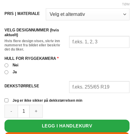
TØM
PRIS | MATERIALE
VELG DESIGNNUMMER (hvis
aktuelt)
Hvis flere design vises, skriv inn
nummeret fra bildet eller beskriv
det du liker.
HULL FOR RYGGEKAMERA
*
Nei
Ja
DEKKSTØRRELSE
Jeg er ikke sikker på dekkstørrelsen min
French Bulldog Custom Spare Tire Cover antall
LEGG I HANDLEKURV