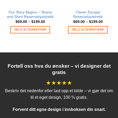
Our Story Begins – Shane
Clever Escape
and Sheri Reservehjulstrekk
Reservehjulstrekk
Prisintervall:
Prisinterv
$
69.00
–
$
199.00
$
69.00
–
$
199.00
$69.00
$69.00
til
til
VELG ALTERNATIVER
VELG ALTERNATIVER
$199.00
$199.00
Dette
Dette
produktet
produktet
har
har
flere
flere
varianter.
varianter.
Alternativene
Alternativene
Fortell oss hva du ønsker – vi designer det
kan
kan
gratis
velges
velges
på
på
★★★★★
produktsiden
produktsiden
Beskriv det nedenfor eller last opp et bilde – vi gjør det om
til et eget design, 100 % gratis.
Forvent ditt egne design i innboksen din snart.