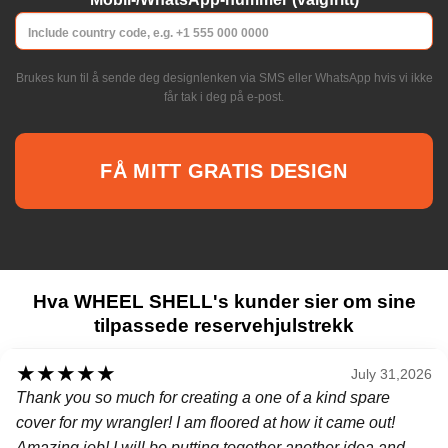
Brukes kun til å sende deg designlenken via SMS eller WhatsApp hvis vi ikke
får tak i deg på e-post.
Hva WHEEL SHELL's kunder sier om sine
tilpassede reservehjulstrekk
★
★
★
★
★
July 31,2026
Thank you so much for creating a one of a kind spare
cover for my wrangler! I am floored at how it came out!
Amazing job! I will be putting together another idea and