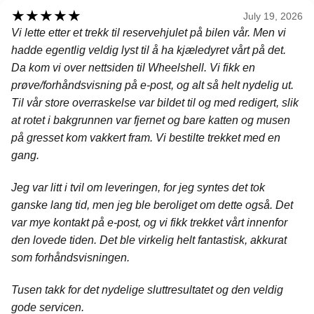
★
★
★
★
★
July 19, 2026
Vi lette etter et trekk til reservehjulet på bilen vår. Men vi
hadde egentlig veldig lyst til å ha kjæledyret vårt på det.
Da kom vi over nettsiden til Wheelshell. Vi fikk en
prøve/forhåndsvisning på e-post, og alt så helt nydelig ut.
Til vår store overraskelse var bildet til og med redigert, slik
at rotet i bakgrunnen var fjernet og bare katten og musen
på gresset kom vakkert fram. Vi bestilte trekket med en
gang.
Jeg var litt i tvil om leveringen, for jeg syntes det tok
ganske lang tid, men jeg ble beroliget om dette også. Det
var mye kontakt på e-post, og vi fikk trekket vårt innenfor
den lovede tiden. Det ble virkelig helt fantastisk, akkurat
som forhåndsvisningen.
Tusen takk for det nydelige sluttresultatet og den veldig
gode servicen.