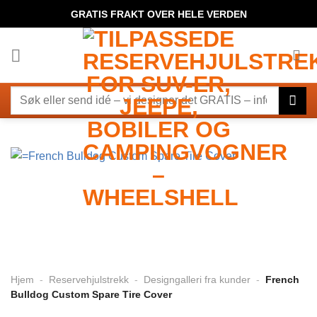
Hopp
GRATIS FRAKT OVER HELE VERDEN
til
innhold
Søk
etter:
Hjem
-
Reservehjulstrekk
-
Designgalleri fra kunder
-
French
Bulldog Custom Spare Tire Cover