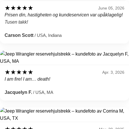
★
★
★
★
★
June 05, 2026
Prisen din, hastigheten og kundeservicen var upåklagelig!
Tusen takk!
Carson Scott
/ USA, Indiana
★
★
★
★
★
Apr. 3, 2026
I am fire! I am… death!
Jacquelyn F.
/ USA, MA