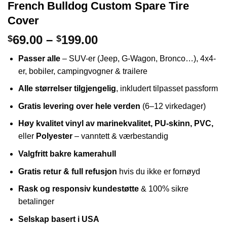
French Bulldog Custom Spare Tire
Cover
Prisintervall:
69.00
–
199.00
$
$
$69.00
Passer alle
– SUV-er (Jeep, G-Wagon, Bronco…), 4x4-
til
er, bobiler, campingvogner & trailere
$199.00
Alle størrelser tilgjengelig
, inkludert tilpasset passform
Gratis levering over hele verden
(6–12 virkedager)
Høy kvalitet vinyl av marinekvalitet, PU-skinn, PVC,
eller
Polyester
– vanntett & værbestandig
Valgfritt bakre kamerahull
Gratis retur & full refusjon
hvis du ikke er fornøyd
Rask og responsiv kundestøtte
& 100% sikre
betalinger
Selskap basert i USA