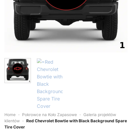
Home
-
Pokrowce na Koło Zapasowe
-
Galeria projektów
klientów
-
Red Chevrolet Bowtie with Black Background Spare
Tire Cover