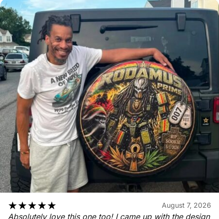
★
★
★
★
★
August 7, 2026
Absolutely love this one too! I came up with the design