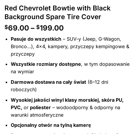
Red Chevrolet Bowtie with Black
Background Spare Tire Cover
Zakres
69.00
–
199.00
$
$
cen:
Pasuje do wszystkich
– SUV-y (Jeep, G-Wagon,
od
Bronco…), 4x4, kampery, przyczepy kempingowe &
$69.00
przyczepy
do
$199.00
Wszystkie rozmiary dostępne
, w tym dopasowanie
na wymiar
Darmowa dostawa na cały świat
(6–12 dni
roboczych)
Wysokiej jakości winyl klasy morskiej, skóra PU,
PVC,
or
poliester
– wodoodporny & odporny na
warunki atmosferyczne
Opcjonalny otwór na tylną kamerę