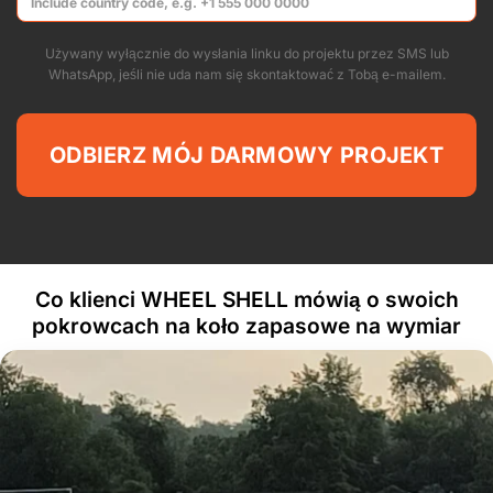
Używany wyłącznie do wysłania linku do projektu przez SMS lub
WhatsApp, jeśli nie uda nam się skontaktować z Tobą e-mailem.
Co klienci WHEEL SHELL mówią o swoich
pokrowcach na koło zapasowe na wymiar