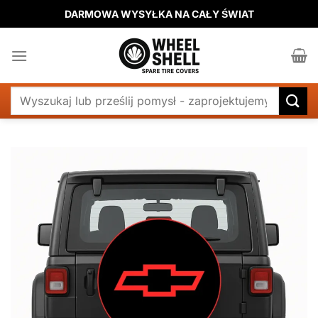
Przewiń
DARMOWA WYSYŁKA NA CAŁY ŚWIAT
do
zawartości
Szukaj: