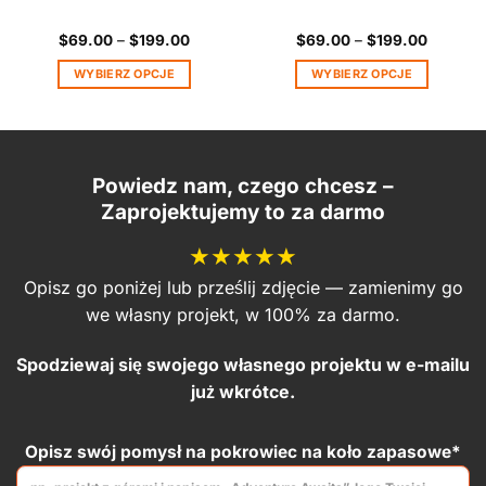
Zakres
Zakres
$
69.00
–
$
199.00
$
69.00
–
$
199.00
cen:
cen:
od
od
WYBIERZ OPCJE
WYBIERZ OPCJE
0
$69.00
$69.00
do
do
Ten
Ten
00
$199.00
$199.00
produkt
produkt
ma
ma
wiele
wiele
Powiedz nam, czego chcesz –
wariantów.
wariantów.
Zaprojektujemy to za darmo
Opcje
Opcje
można
można
★★★★★
wybrać
wybrać
na
na
Opisz go poniżej lub prześlij zdjęcie — zamienimy go
stronie
stronie
we własny projekt, w 100% za darmo.
produktu
produktu
Spodziewaj się swojego własnego projektu w e-mailu
już wkrótce.
Opisz swój pomysł na pokrowiec na koło zapasowe*