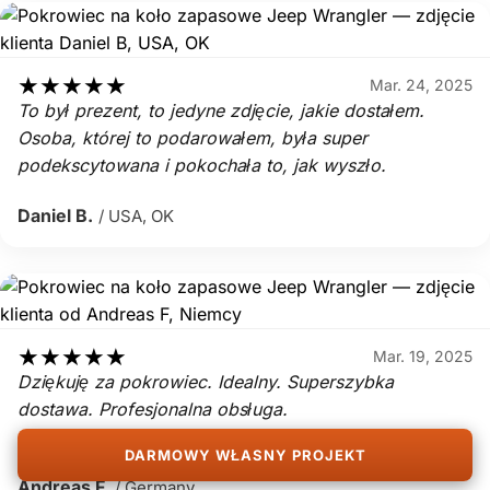
★
★
★
★
★
Mar. 24, 2025
To był prezent, to jedyne zdjęcie, jakie dostałem.
Osoba, której to podarowałem, była super
podekscytowana i pokochała to, jak wyszło.
Daniel B.
/ USA, OK
★
★
★
★
★
Mar. 19, 2025
Dziękuję za pokrowiec. Idealny. Superszybka
dostawa. Profesjonalna obsługa.
10 punktów na 10 z gwiazdką.
DARMOWY WŁASNY PROJEKT
Andreas F.
/ Germany