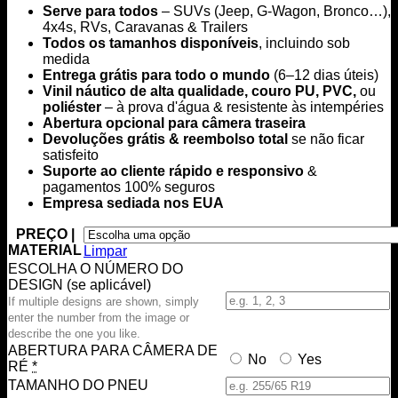
Serve para todos
– SUVs (Jeep, G-Wagon, Bronco…),
$69.00
4x4s, RVs, Caravanas & Trailers
through
Todos os tamanhos disponíveis
, incluindo sob
$199.00
medida
Entrega grátis para todo o mundo
(6–12 dias úteis)
Vinil náutico de alta qualidade, couro PU, PVC,
ou
poliéster
– à prova d'água & resistente às intempéries
Abertura opcional para câmera traseira
Devoluções grátis & reembolso total
se não ficar
satisfeito
Suporte ao cliente rápido e responsivo
&
pagamentos 100% seguros
Empresa sediada nos EUA
PREÇO |
MATERIAL
Limpar
ESCOLHA O NÚMERO DO
DESIGN (se aplicável)
If multiple designs are shown, simply
enter the number from the image or
describe the one you like.
ABERTURA PARA CÂMERA DE
No
Yes
RÉ
*
TAMANHO DO PNEU