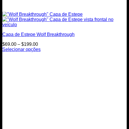
Capa de Estepe Wolf Breakthrough
Price
$
69.00
–
$
199.00
range:
Selecionar opções
This
$69.00
product
through
has
$199.00
multiple
variants.
The
options
may
be
chosen
on
the
product
page