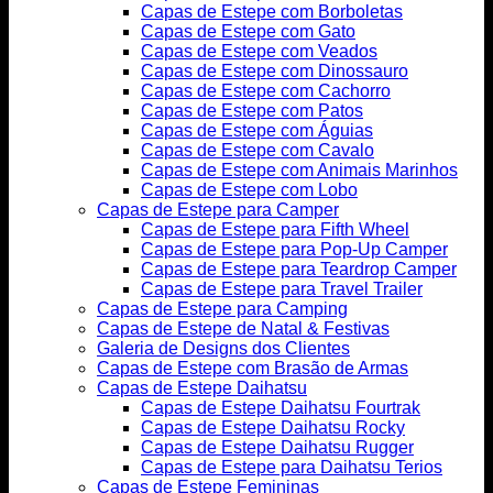
Capas de Estepe com Borboletas
Capas de Estepe com Gato
Capas de Estepe com Veados
Capas de Estepe com Dinossauro
Capas de Estepe com Cachorro
Capas de Estepe com Patos
Capas de Estepe com Águias
Capas de Estepe com Cavalo
Capas de Estepe com Animais Marinhos
Capas de Estepe com Lobo
Capas de Estepe para Camper
Capas de Estepe para Fifth Wheel
Capas de Estepe para Pop-Up Camper
Capas de Estepe para Teardrop Camper
Capas de Estepe para Travel Trailer
Capas de Estepe para Camping
Capas de Estepe de Natal & Festivas
Galeria de Designs dos Clientes
Capas de Estepe com Brasão de Armas
Capas de Estepe Daihatsu
Capas de Estepe Daihatsu Fourtrak
Capas de Estepe Daihatsu Rocky
Capas de Estepe Daihatsu Rugger
Capas de Estepe para Daihatsu Terios
Capas de Estepe Femininas