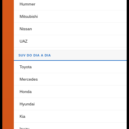
Hummer
Voltar à loja
Mitsubishi
Carrinho
Nissan
UAZ
Nenhum produto no carrinho.
SUV DO DIA A DIA
Voltar à loja
Toyota
Mercedes
Honda
Hyundai
Kia
Isuzu