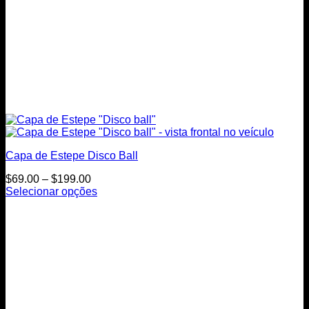
Capa de Estepe Disco Ball
Price
$
69.00
–
$
199.00
range:
Selecionar opções
This
$69.00
product
through
has
$199.00
multiple
variants.
The
options
may
be