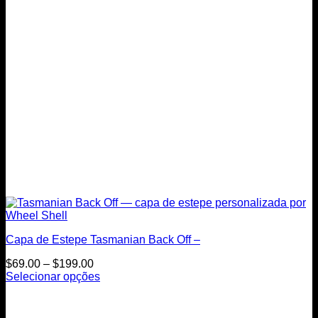
chosen
on
the
product
page
Capa de Estepe Tasmanian Back Off –
Price
$
69.00
–
$
199.00
range:
Selecionar opções
This
$69.00
product
through
has
$199.00