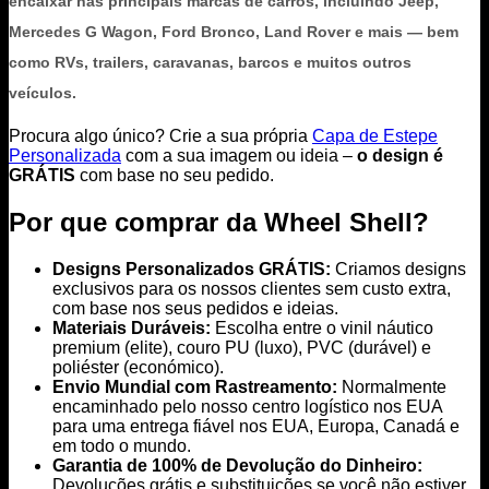
encaixar nas principais marcas de carros, incluindo Jeep,
Mercedes G Wagon, Ford Bronco, Land Rover e mais — bem
como RVs, trailers, caravanas, barcos e muitos outros
veículos.
Procura algo único? Crie a sua própria
Capa de Estepe
Personalizada
com a sua imagem ou ideia –
o design é
GRÁTIS
com base no seu pedido.
Por que comprar da Wheel Shell?
Designs Personalizados GRÁTIS:
Criamos designs
exclusivos para os nossos clientes sem custo extra,
com base nos seus pedidos e ideias.
Materiais Duráveis:
Escolha entre o vinil náutico
premium (elite), couro PU (luxo), PVC (durável) e
poliéster (económico).
Envio Mundial com Rastreamento:
Normalmente
encaminhado pelo nosso centro logístico nos EUA
para uma entrega fiável nos EUA, Europa, Canadá e
em todo o mundo.
Garantia de 100% de Devolução do Dinheiro:
Devoluções grátis e substituições se você não estiver