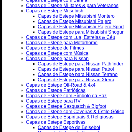
Capas de Estepe com Sereia
Capas de Estepe Militares & para Veteranos
Capas de Estepe Mitsubishi
Capas de Estepe Mitsubishi Montero
Capas de Estepe Mitsubishi Pajero
Capas de Estepe Mitsubishi Pajero Sport
Capas de Estepe para Mitsubishi Shogun
Capas de Estepe com Lua, Estrelas & Céu
Capas de Estepe para Motorhome
Capas de Estepe de Filmes
Capas de Estepe com Música
Capas de Estepe para Nissan
Capas de Estepe para Nissan Pathfinder
Capas de Estepe para Nissan Patrol
Capas de Estepe para Nissan Terrano
Capas de Estepe para Nissan Xterra
Capas de Estepe Off-Road & 4x4
Capas de Estepe Patrióticas
Capas de Estepe com Símbolo da Paz
Capas de Estepe para RV
Capas de Estepe Sasquatch & Bigfoot
Capas de Estepe com Caveiras & Estilo Gótico
Capas de Estepe Espirituais & Religiosas
Capas de Estepe Esportivas
Capas de Estepe de Beisebol