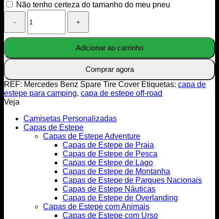
Não tenho certeza do tamanho do meu pneu
Quantidade
de
Mercedes
Benz
Adicionar ao carrinho
Spare
Tire
Cover
Comprar agora
REF:
Mercedes Benz Spare Tire Cover
Etiquetas:
capa de
estepe para camping
,
capa de estepe off-road
Veja
Camisetas Personalizadas
Capas de Estepe
Capas de Estepe Adventure
Capas de Estepe de Praia
Capas de Estepe de Pesca
Capas de Estepe de Lago
Capas de Estepe de Montanha
Capas de Estepe de Parques Nacionais
Capas de Estepe Náuticas
Capas de Estepe de Overlanding
Capas de Estepe com Animais
Capas de Estepe com Urso