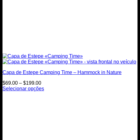
Capa de Estepe Camping Time – Hammock in Nature
Price
$
69.00
–
$
199.00
range:
Selecionar opções
This
$69.00
product
through
has
$199.00
multiple
variants.
The
options
may
be