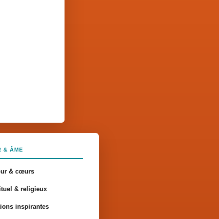
 & ÂME
ur & cœurs
ituel & religieux
tions inspirantes