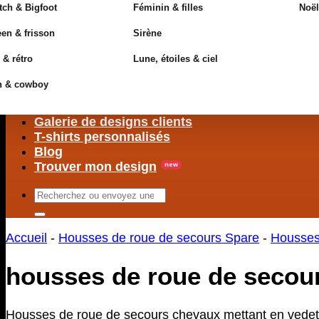
ch & Bigfoot
Féminin & filles
Noël
en & frisson
Sirène
 & rétro
Lune, étoiles & ciel
n & cowboy
Galerie de designs clients
T-shirts personnalisés
Blog
Trouver mon design
Rechercher
:
Accueil
-
Housses de roue de secours Spare
-
Housses
housses de roue de secou
Housses de roue de secours chevaux mettant en vedette