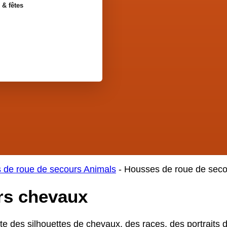
 & fêtes
 de roue de secours Animals
-
Housses de roue de seco
rs chevaux
 des silhouettes de chevaux, des races, des portraits d