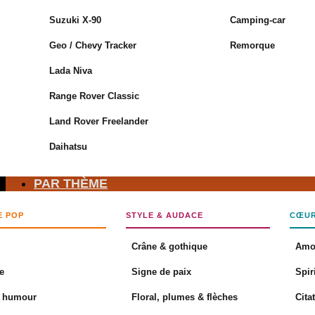
Suzuki X-90
Camping-car
Geo / Chevy Tracker
Remorque
Aucun produit dans le panier.
Lada Niva
Retour à la boutique
Range Rover Classic
Panier
Land Rover Freelander
Daihatsu
PAR THÈME
Aucun produit dans le panier.
E POP
STYLE & AUDACE
CŒUR
Retour à la boutique
Crâne & gothique
Amo
e
Signe de paix
Spir
& humour
Floral, plumes & flèches
Cita