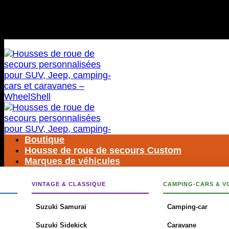
Passer
LIVRAISON GRATUITE DANS LE MONDE ENTIER
au
contenu
LIVRAISON GRATUITE DANS LE MONDE ENTIER
Boutique
Housse de roue de secours Custom
Marques de véhicules
VINTAGE & CLASSIQUE
CAMPING-CARS & V
Rechercher
:
Suzuki Samurai
Camping-car
Suzuki Sidekick
Caravane