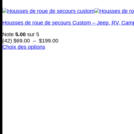
Housses de roue de secours Custom – Jeep, RV, Cam
Note
5.00
sur 5
Plage
(42)
$
69.00
–
$
199.00
de
Choix des options
Ce
prix :
produit
$69.00
a
à
plusieurs
$199.00
variations.
Les
options
peuvent
être
choisies
sur
la
page