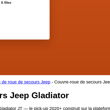
 & fêtes
 de roue de secours Jeep
-
Couvre-roue de secours Jee
s Jeep Gladiator
adiator JT — le pick-up 2020+ construit sur la platefor