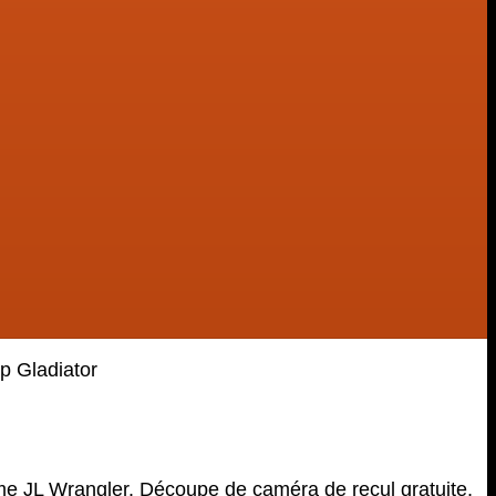
p Gladiator
me JL Wrangler. Découpe de caméra de recul gratuite,