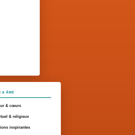
 & ÂME
ur & cœurs
ituel & religieux
tions inspirantes