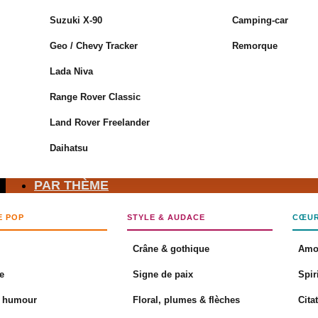
Suzuki X-90
Camping-car
Geo / Chevy Tracker
Remorque
Aucun produit dans le panier.
Lada Niva
Retour à la boutique
Range Rover Classic
Panier
Land Rover Freelander
Daihatsu
PAR THÈME
Aucun produit dans le panier.
E POP
STYLE & AUDACE
CŒUR
Retour à la boutique
Crâne & gothique
Amo
e
Signe de paix
Spir
& humour
Floral, plumes & flèches
Cita