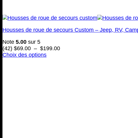
Housses de roue de secours Custom – Jeep, RV, Cam
Note
5.00
sur 5
Plage
(42)
$
69.00
–
$
199.00
de
Choix des options
Ce
prix :
produit
$69.00
a
à
plusieurs
$199.00
variations.
Les
options
peuvent
être
choisies
sur
la