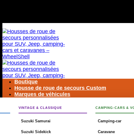
Passer
LIVRAISON GRATUITE DANS LE MONDE ENTIER
au
contenu
LIVRAISON GRATUITE DANS LE MONDE ENTIER
Boutique
Housse de roue de secours Custom
Marques de véhicules
VINTAGE & CLASSIQUE
CAMPING-CARS & V
Rechercher
:
Suzuki Samurai
Camping-car
Suzuki Sidekick
Caravane