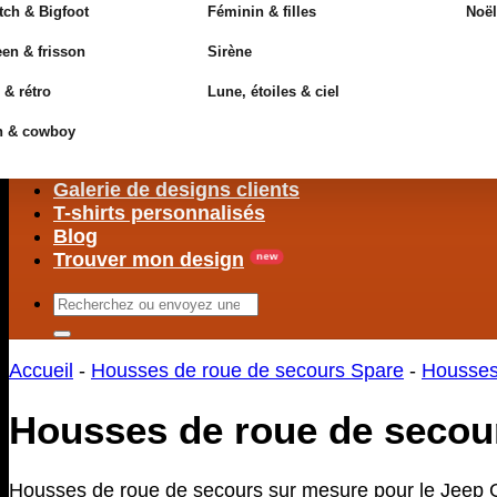
ch & Bigfoot
Féminin & filles
Noël
en & frisson
Sirène
 & rétro
Lune, étoiles & ciel
n & cowboy
Galerie de designs clients
T-shirts personnalisés
Blog
Trouver mon design
Rechercher
:
Accueil
-
Housses de roue de secours Spare
-
Housses
Housses de roue de secour
Housses de roue de secours sur mesure pour le Jeep Gl