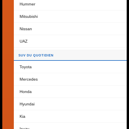
Hummer
Retour à la boutique
Mitsubishi
Panier
Nissan
UAZ
Aucun produit dans le panier.
SUV DU QUOTIDIEN
Retour à la boutique
Toyota
Mercedes
Honda
Hyundai
Kia
Isuzu