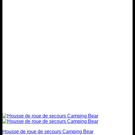
plusieurs
$199.00
variations.
Les
options
peuvent
être
choisies
sur
la
page
du
produit
Housse de roue de secours Camping Bear