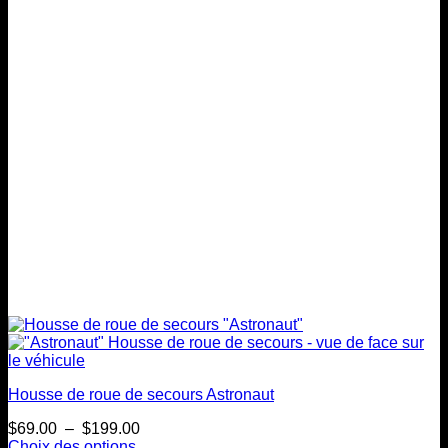
peuvent
être
choisies
sur
la
page
du
produit
Housse de roue de secours Astronaut
Plage
$
69.00
–
$
199.00
de
Choix des options