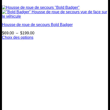
Housse de roue de secours Bold Badger
Plage
$
69.00
–
$
199.00
de
Choix des options
Ce
prix :
produit
$69.00
a
à
plusieurs
$199.00
variations.
Les
options
peuvent
être
choisies
sur
la
page
du
produit