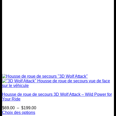
être
choisies
sur
la
page
du
produit
Housse de roue de secours 3D Wolf Attack – Wild Power for
Your Ride
Plage
$
69.00
–
$
199.00
de
Choix des options