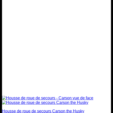
plusieurs
$199.00
variations.
Les
options
peuvent
être
choisies
sur
la
page
du
produit
Housse de roue de secours Carson the Husky