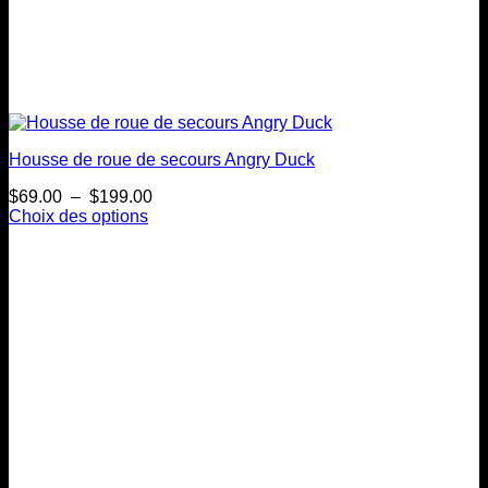
Housse de roue de secours Angry Duck
Plage
$
69.00
–
$
199.00
de
Choix des options
Ce
prix :
produit
$69.00
a
à
plusieurs
$199.00
variations.
Les
options
peuvent
être
choisies
sur
la
page