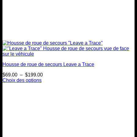
Housse de roue de secours Leave a Trace
Plage
$
69.00
–
$
199.00
de
Choix des options
Ce
prix :
produit
$69.00
a
à
plusieurs
$199.00
variations.
Les
options
peuvent
être
choisies