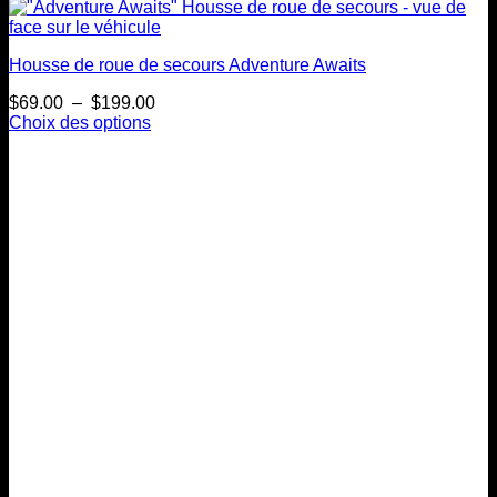
Housse de roue de secours Adventure Awaits
Plage
$
69.00
–
$
199.00
de
Choix des options
Ce
prix :
produit
$69.00
a
à
plusieurs
$199.00
variations.
Les
options
peuvent
être
choisies
sur
la
page
du
produit