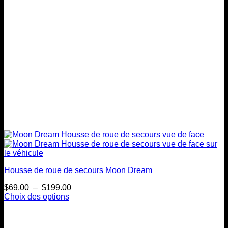
sur
la
page
du
produit
Housse de roue de secours Moon Dream
Plage
$
69.00
–
$
199.00
de
Choix des options
Ce
prix :
produit
$69.00
a
à