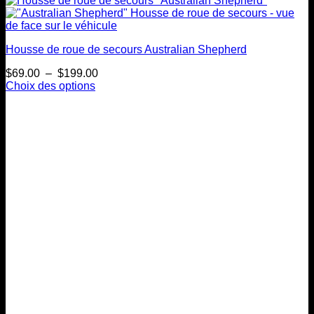
Housse de roue de secours Australian Shepherd
Plage
$
69.00
–
$
199.00
de
Choix des options
Ce
prix :
produit
$69.00
a
à
plusieurs
$199.00
variations.
Les
options
peuvent
être
choisies
sur
la
page
du
produit