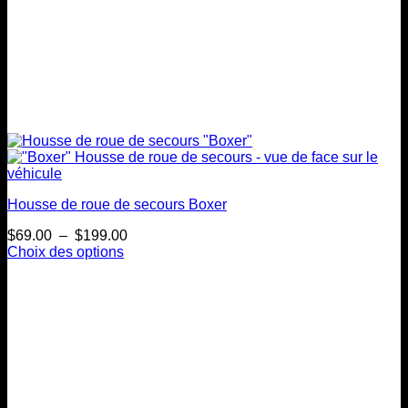
Housse de roue de secours Boxer
Plage
$
69.00
–
$
199.00
de
Choix des options
Ce
prix :
produit
$69.00
a
à
plusieurs
$199.00
variations.
Les
options
peuvent
être