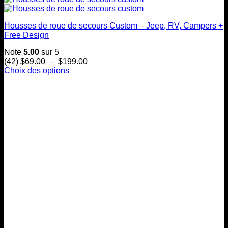
Housses de roue de secours Custom – Jeep, RV, Campers +
Free Design
Note
5.00
sur 5
Plage
(42)
$
69.00
–
$
199.00
de
Choix des options
Ce
prix :
produit
$69.00
a
à
plusieurs
$199.00
variations.
Les
options
peuvent
être
choisies
sur
la
page
du
produit