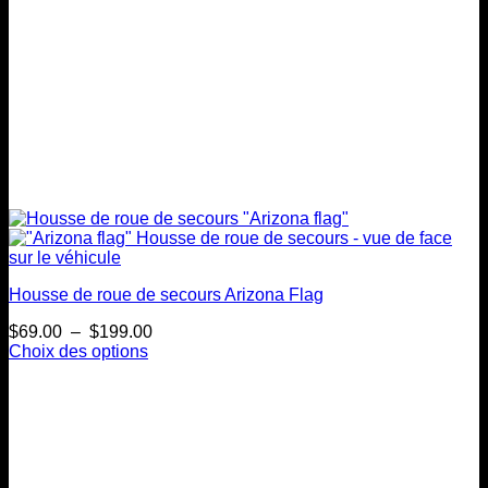
du
produit
Housse de roue de secours Arizona Flag
Plage
$
69.00
–
$
199.00
de
Choix des options
Ce
prix :
produit
$69.00
a
à
plusieurs
$199.00
variations.
Les
options