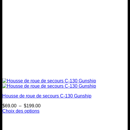
choisies
sur
la
page
du
produit
Housse de roue de secours C-130 Gunship
Plage
$
69.00
–
$
199.00
de
Choix des options
Ce
prix :
produit
$69.00
a
à