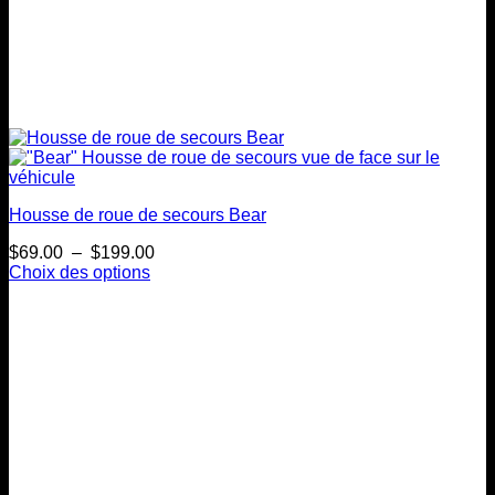
Housse de roue de secours Bear
Plage
$
69.00
–
$
199.00
de
Choix des options
Ce
prix :
produit
$69.00
a
à
plusieurs
$199.00
variations.
Les
options
peuvent
être
choisies
sur