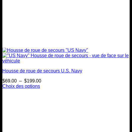
Housse de roue de secours U.S. Navy
Plage
$
69.00
–
$
199.00
de
Choix des options
Ce
prix :
produit
$69.00
a
à
plusieurs
$199.00
variations.
Les
options
peuvent