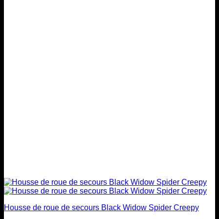
variations.
Les
options
peuvent
être
choisies
sur
la
page
du
produit
Housse de roue de secours Black Widow Spider Creepy