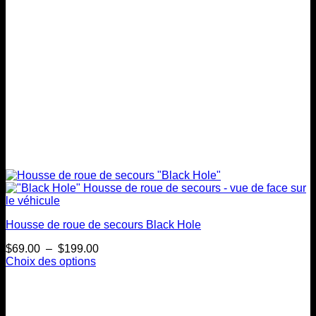
la
page
du
produit
Housse de roue de secours Black Hole
Plage
$
69.00
–
$
199.00
de
Choix des options
Ce
prix :
produit
$69.00
a
à
plusieurs
$199.00