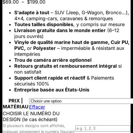
Plage
$
69.00
–
$
199.00
de
S'adapte à tout
– SUV (Jeep, G-Wagon, Bronco…),
prix :
4x4, camping-cars, caravanes & remorques
$69.00
Toutes tailles disponibles
, y compris sur mesure
à
Livraison gratuite dans le monde entier
(6–12
$199.00
jours ouvrés)
Vinyle de qualité marine haut de gamme, Cuir PU,
PVC,
or
Polyester
– imperméable & résistant aux
intempéries
Trou de caméra arrière optionnel
Retours gratuits et remboursement intégral
si
non satisfait
Support client rapide et réactif
& Paiements
sécurisés 100%
Entreprise basée aux États-Unis
PRIX |
MATÉRIAU
Effacer
CHOISIR LE NUMÉRO DU
DESIGN (le cas échéant)
Si plusieurs designs sont affichés,
indiquez simplement le numéro figurant