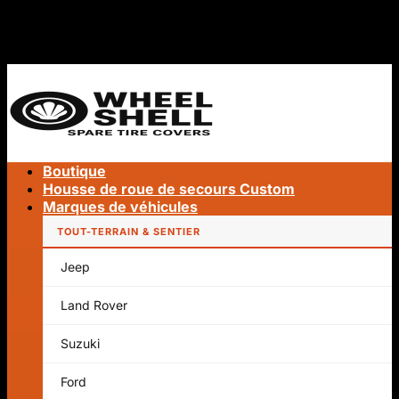
Passer
LIVRAISON GRATUITE DANS LE MONDE ENTIER
au
LIVRAISON GRATUITE DANS LE MONDE ENTIER
contenu
Boutique
Housse de roue de secours Custom
Marques de véhicules
TOUT-TERRAIN & SENTIER
Jeep
Rechercher
:
Land Rover
Suzuki
Ford