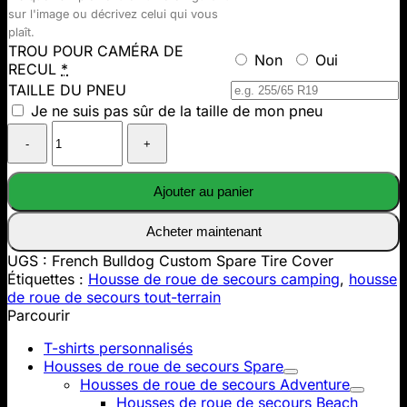
sur l'image ou décrivez celui qui vous
plaît.
TROU POUR CAMÉRA DE
Non
Oui
RECUL
*
TAILLE DU PNEU
Je ne suis pas sûr de la taille de mon pneu
Quantité
de
French
Bulldog
Ajouter au panier
Custom
Spare
Acheter maintenant
Tire
Cover
UGS :
French Bulldog Custom Spare Tire Cover
Étiquettes :
Housse de roue de secours camping
,
housse
de roue de secours tout-terrain
Parcourir
T-shirts personnalisés
Housses de roue de secours Spare
Housses de roue de secours Adventure
Housses de roue de secours Beach