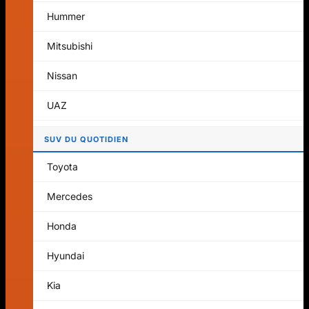
Aucun produit dans le panier.
Hummer
Retour à la boutique
Mitsubishi
Panier
Nissan
UAZ
SUV DU QUOTIDIEN
Aucun produit dans le panier.
Toyota
Retour à la boutique
Mercedes
Honda
Hyundai
Kia