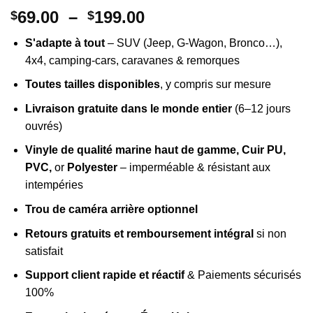
Plage
69.00
–
199.00
$
$
de
S'adapte à tout
– SUV (Jeep, G-Wagon, Bronco…),
prix :
4x4, camping-cars, caravanes & remorques
$69.00
à
Toutes tailles disponibles
, y compris sur mesure
$199.00
Livraison gratuite dans le monde entier
(6–12 jours
ouvrés)
Vinyle de qualité marine haut de gamme, Cuir PU,
PVC,
or
Polyester
– imperméable & résistant aux
intempéries
Trou de caméra arrière optionnel
Retours gratuits et remboursement intégral
si non
satisfait
Support client rapide et réactif
& Paiements sécurisés
100%