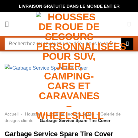
Passer
LIVRAISON GRATUITE DANS LE MONDE ENTIER
au
contenu
Rechercher
:
Accueil
-
Housses de roue de secours Spare
-
Galerie de
designs clients
-
Garbage Service Spare Tire Cover
Garbage Service Spare Tire Cover