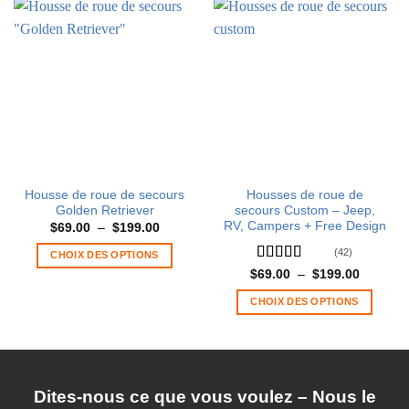
Housse de roue de secours
Housses de roue de
Golden Retriever
secours Custom – Jeep,
RV, Campers + Free Design
Plage
$
69.00
–
$
199.00
de
prix :
(42)
CHOIX DES OPTIONS
$69.00
Note
5.00
Plage
à
$
69.00
–
$
199.00
Ce
de
$199.00
sur 5
produit
prix :
CHOIX DES OPTIONS
$69.00
a
à
Ce
$199.00
plusieurs
produit
variations.
a
Les
plusieurs
options
Dites-nous ce que vous voulez – Nous le
variations.