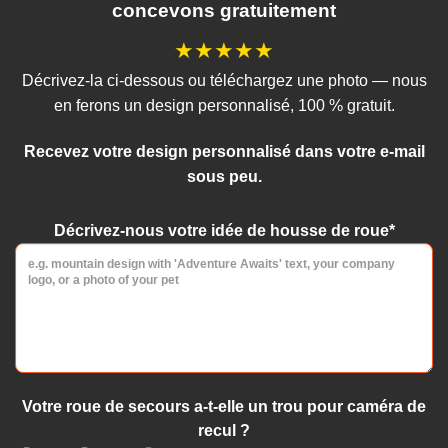
peuvent
concevons gratuitement
Les
être
options
choisies
★★★★★
peuvent
sur
être
Décrivez-la ci-dessous ou téléchargez une photo — nous
la
choisies
en ferons un design personnalisé, 100 % gratuit.
page
sur
du
la
produit
Recevez votre design personnalisé dans votre e-mail
page
sous peu.
du
produit
Décrivez-nous votre idée de housse de roue*
Votre roue de secours a-t-elle un trou pour caméra de
recul ?