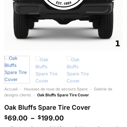
Accueil
-
Housses de roue de secours Spare
-
Galerie de
designs clients
-
Oak Bluffs Spare Tire Cover
Oak Bluffs Spare Tire Cover
Plage
69.00
–
199.00
$
$
de