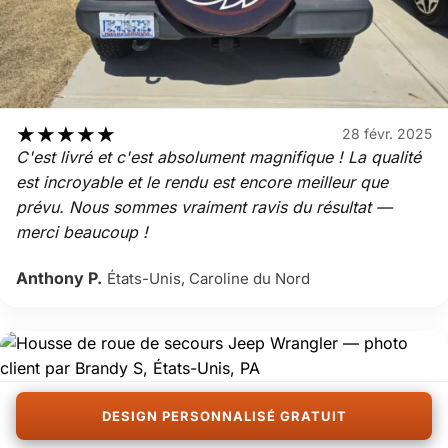
★
★
★
★
★
28 févr. 2025
C'est livré et c'est absolument magnifique ! La qualité
est incroyable et le rendu est encore meilleur que
prévu. Nous sommes vraiment ravis du résultat —
merci beaucoup !
Anthony P.
États-Unis, Caroline du Nord
★
★
★
★
★
20 févr. 2025
DESIGN PERSONNALISÉ GRATUIT
Elle est superbe et mon fils l'adore. Merci beaucoup