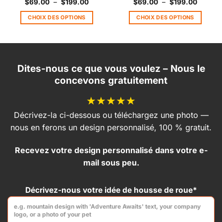
Plage
Plage
$
69.00
–
$
199.00
$
69.00
–
$
199.00
de
de
prix :
prix :
CHOIX DES OPTIONS
CHOIX DES OPTIONS
0
$69.00
$69.00
à
à
Ce
Ce
00
$199.00
$199.0
produit
produit
a
a
plusieurs
plusieurs
Dites-nous ce que vous voulez – Nous le
variations.
variations.
concevons gratuitement
Les
Les
options
options
★★★★★
peuvent
peuvent
être
être
Décrivez-la ci-dessous ou téléchargez une photo —
choisies
choisies
nous en ferons un design personnalisé, 100 % gratuit.
sur
sur
la
la
Recevez votre design personnalisé dans votre e-
page
page
mail sous peu.
du
du
produit
produit
Décrivez-nous votre idée de housse de roue*