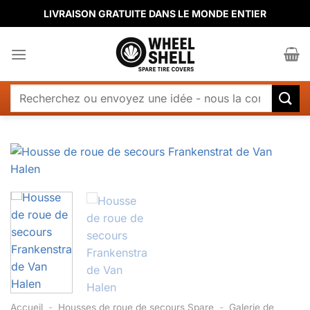
Passer
LIVRAISON GRATUITE DANS LE MONDE ENTIER
au
contenu
Rechercher
:
Accueil
-
Housses de roue de secours Spare
-
Galerie de