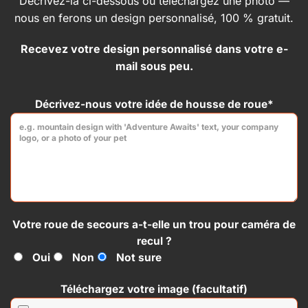
Décrivez-la ci-dessous ou téléchargez une photo —
choisies
choisies
nous en ferons un design personnalisé, 100 % gratuit.
sur
sur
la
la
Recevez votre design personnalisé dans votre e-
page
page
mail sous peu.
du
du
produit
produit
Décrivez-nous votre idée de housse de roue*
Votre roue de secours a-t-elle un trou pour caméra de
recul ?
Oui
Non
Not sure
Téléchargez votre image (facultatif)