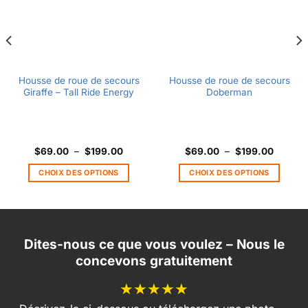
Housse de roue de secours
Housse de roue de secours
Giraffe – Tall Ride Energy
Doberman
Plage
Plage
$
69.00
–
$
199.00
$
69.00
–
$
199.00
de
de
prix :
prix :
CHOIX DES OPTIONS
CHOIX DES OPTIONS
0
$69.00
$69.00
à
à
Ce
Ce
00
$199.00
$199.0
produit
produit
a
a
plusieurs
plusieurs
Dites-nous ce que vous voulez – Nous le
variations.
variations.
concevons gratuitement
Les
Les
options
options
★★★★★
peuvent
peuvent
être
être