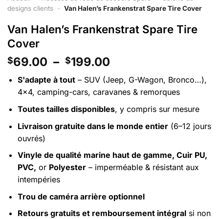
designs clients
-
Van Halen’s Frankenstrat Spare Tire Cover
Van Halen’s Frankenstrat Spare Tire
Cover
Plage
69.00
–
199.00
$
$
de
S'adapte à tout
– SUV (Jeep, G-Wagon, Bronco…),
prix :
4x4, camping-cars, caravanes & remorques
$69.00
à
Toutes tailles disponibles
, y compris sur mesure
$199.00
Livraison gratuite dans le monde entier
(6–12 jours
ouvrés)
Vinyle de qualité marine haut de gamme, Cuir PU,
PVC,
or
Polyester
– imperméable & résistant aux
intempéries
Trou de caméra arrière optionnel
Retours gratuits et remboursement intégral
si non